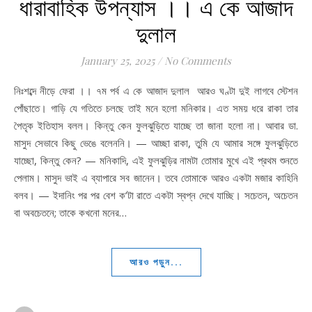
ধারাবাহিক উপন্যাস ।। এ কে আজাদ
দুলাল
January 25, 2025
/
No Comments
নিঃশব্দে নীড়ে ফেরা ।। ৭ম পর্ব এ কে আজাদ দুলাল আরও ঘণ্টা দুই লাগবে স্টেশন
পোঁছাতে। গাড়ি যে গতিতে চলছে তাই মনে হলো মনিকার। এত সময় ধরে রাকা তার
পৈতৃক ইতিহাস বলল। কিন্তু কেন ফুলঝুড়িতে যাচ্ছে তা জানা হলো না। আবার ডা.
মাসুদ সেভাবে কিছু ভেঙে বলেননি। — আচ্ছা রাকা, তুমি যে আমার সঙ্গে ফুলঝুড়িতে
যাচ্ছো, কিন্তু কেন? — মনিকাদি, এই ফুলঝুড়ির নামটা তোমার মুখে এই প্রথম শুনতে
পেলাম। মাসুদ ভাই এ ব্যাপারে সব জানেন। তবে তোমাকে আরও একটা মজার কাহিনি
বলব। — ইদানিং পর পর বেশ ক’টা রাতে একটা স্বপ্ন দেখে যাচ্ছি। সচেতন, অচেতন
বা অবচেতনে; তাকে কখনো মনের…
আরও পড়ুন...