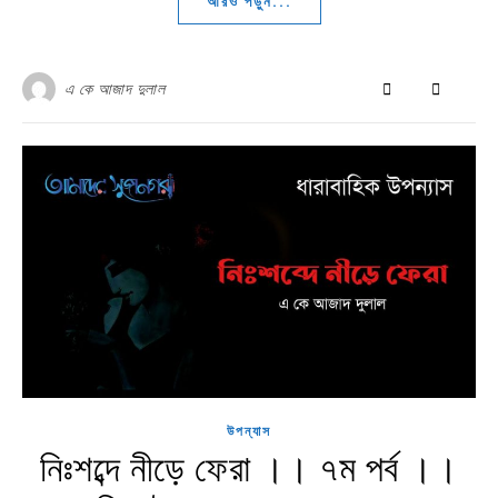
আরও পড়ুন...
এ কে আজাদ দুলাল
উপন্যাস
নিঃশব্দে নীড়ে ফেরা ।। ৭ম পর্ব ।।