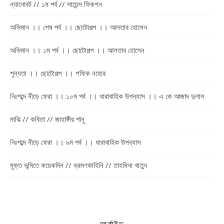
ন্যানোবট // ১ম পর্ব // সায়েন্স ফিকশন
অভিমান ।। শেষ পর্ব ।। ছোটোগল্প ।। আলতাব হোসেন
অভিমান ।। ১ম পর্ব ।। ছোটোগল্প ।। আলতাব হোসেন
শূন্যতা ।। ছোটোগল্প ।। শফিক নহোর
নিঃশব্দে নীড়ে ফেরা ।। ১০ম পর্ব ।। ধারাবাহিক উপন্যাস ।। এ কে আজাদ দুলাল
মাঝি // কবিতা // জাহাঙ্গীর পানু
নিঃশব্দে নীড়ে ফেরা ।। ৯ম পর্ব ।। ধারাবাহিক উপন্যাস
মুক্ত ভূমিতে কয়েকদিন // ভ্রমণকাহিনি // তাহমিনা খাতুন
আর্কাইভ