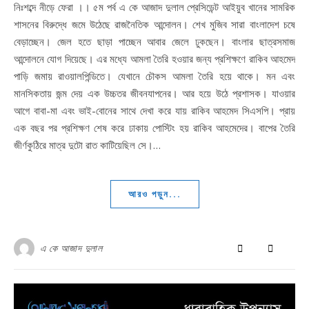
নিঃশব্দে নীড়ে ফেরা ।। ৫ম পর্ব এ কে আজাদ দুলাল প্রেসিডেন্ট আইয়ুব খানের সামরিক
শাসনের বিরুদ্ধে জমে উঠেছে রাজনৈতিক আন্দোলন। শেখ মুজিব সারা বাংলাদেশ চষে
বেড়াচ্ছেন। জেল হতে ছাড়া পাচ্ছেন আবার জেলে ঢুকছেন। বাংলার ছাত্রসমাজ
আন্দোলনে যোগ দিয়েছে। এর মধ্যে আমলা তৈরি হওয়ার জন্য প্রশিক্ষণে রাকিব আহমেদ
পাড়ি জমায় রাওয়ালপিন্ডিতে। যেখানে চৌকস আমলা তৈরি হয়ে থাকে। মন এবং
মানসিকতায় জন্ম দেয় এক উচ্চতর জীবনযাপনের। আর হয়ে উঠে প্রশাসক। যাওয়ার
আগে বাবা-মা এবং ভাই-বোনের সাথে দেখা করে যায় রাকিব আহমেদ সিএসপি। প্রায়
এক বছর পর প্রশিক্ষণ শেষ করে ঢাকায় পোস্টিং হয় রাকিব আহমেদের। বাপের তৈরি
জীর্ণকুঠিরে মাত্র দুটো রাত কাটিয়েছিল সে।…
আরও পড়ুন...
এ কে আজাদ দুলাল