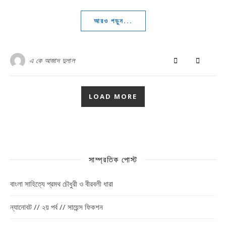
আরও পড়ুন...
এ কে আজাদ দুলাল
LOAD MORE
সাম্প্রতিক পোস্ট
বাংলা সাহিত্যে প্রমথ চৌধুরী ও বীরবলী ধারা
ন্যানোবট // ২য় পর্ব // সায়েন্স ফিকশন