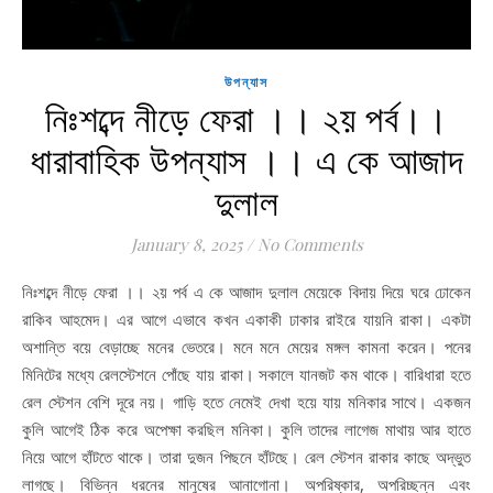
উপন্যাস
নিঃশব্দে নীড়ে ফেরা ।। ২য় পর্ব।।
ধারাবাহিক উপন্যাস ।। এ কে আজাদ
দুলাল
January 8, 2025
/
No Comments
নিঃশব্দে নীড়ে ফেরা ।। ২য় পর্ব এ কে আজাদ দুলাল মেয়েকে বিদায় দিয়ে ঘরে ঢোকেন
রাকিব আহমেদ। এর আগে এভাবে কখন একাকী ঢাকার রাইরে যায়নি রাকা। একটা
অশান্তি বয়ে বেড়াচ্ছে মনের ভেতরে। মনে মনে মেয়ের মঙ্গল কামনা করেন। পনের
মিনিটের মধ্যে রেলস্টেশনে পোঁছে যায় রাকা। সকালে যানজট কম থাকে। বারিধারা হতে
রেল স্টেশন বেশি দূরে নয়। গাড়ি হতে নেমেই দেখা হয়ে যায় মনিকার সাথে। একজন
কুলি আগেই ঠিক করে অপেক্ষা করছিল মনিকা। কুলি তাদের লাগেজ মাথায় আর হাতে
নিয়ে আগে হাঁটতে থাকে। তারা দুজন পিছনে হাঁটছে। রেল স্টেশন রাকার কাছে অদ্ভুত
লাগছে। বিভিন্ন ধরনের মানুষের আনাগোনা। অপরিষ্কার, অপরিচ্ছন্ন এবং