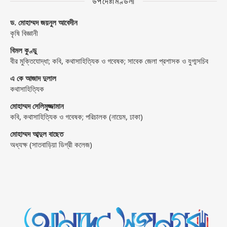
উপদেষ্টামণ্ডলী
ড. মোহাম্মদ জয়নুল আবেদীন
কৃষি বিজ্ঞানী
বিমল কুণ্ডু
বীর মুক্তিযোদ্ধা; কবি, কথাসাহিত্যিক ও গবেষক; সাবেক জেলা প্রশাসক ও যুগ্মসচিব
এ কে আজাদ দুলাল
কথাসাহিত্যিক
মোহাম্মদ সেলিমুজ্জামান
কবি, কথাসাহিত্যিক ও গবেষক; পরিচালক (নায়েম, ঢাকা)
মোহাম্মদ আব্দুল বাছেত
অধ্যক্ষ (সাতবাড়িয়া ডিগ্রী কলেজ)