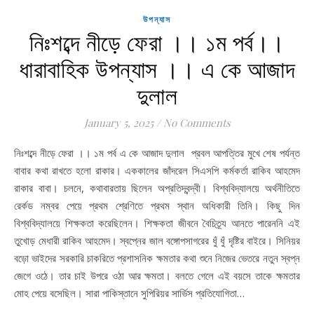
উপন্যাস
নিঃশব্দে নীড়ে ফেরা ।। ১ম পর্ব।।
ধারাবাহিক উপন্যাস ।। এ কে আজাদ
দুলাল
January 5, 2025
/
No Comments
নিঃশব্দে নীড়ে ফেরা ।। ১ম পর্ব এ কে আজাদ দুলাল প্রবল আপত্তির মুখে শেষ পর্যন্ত
বাবার কথা রাখতে হলো রাকার। এককালের জাঁদরেল সিএসপি কর্মকর্তা রাকিব আহমেদ
রাকার বাবা। চলনে, কথাবারতায় ছিলেন অপ্রতিদ্বন্দ্বী। বিশ্ববিদ্যালয়ে অর্থনীতিতে
রের্কড নম্বর পেয়ে প্রথম শ্রেণিতে প্রথম স্থান অধিকারী তিনি। কিছু দিন
বিশ্ববিদ্যালয়ে শিক্ষকতা করেছিলেন। শিক্ষকতা জীবনে বৈচিত্র্য আনতে পারেননি এই
তুখোড় মেধারী রাকিব আহমেদ। স্বপ্নের জাল বঙ্গোপসাগরের ধুঁ ধুঁ দৃষ্টির বাইরে। সিনিয়র
বড়ো ভাইদের সরকারি চাকরিতে প্রশাসনিক ক্ষমতার কথা শুনে নিজের ভেতরে নতুন স্বপ্ন
জেগে ওঠে। তার চাই উপরে ওঠা আর ক্ষমতা। বলতে গেলে এই বয়সে তাকে ক্ষমতার
মোহ পেয়ে বসেছিল। সারা পাকিস্তানে সুপিরিয়র সার্ভিস প্রতিযোগিতা…