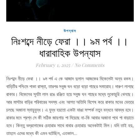
উপন্যাস
নিঃশব্দে নীড়ে ফেরা ।। ৯ম পর্ব ।।
ধারাবাহিক উপন্যাস
February 1, 2025
/
No Comments
নিঃশব্দে নীড়ে ফেরা ।। ৯ম পর্ব এ কে আজাদ দুলাল আজকের বিকেলেটা অন্য রকম।
বাড়িটির পশ্চিমে পাকা রাস্তা, তারপর সবুজ ঘন বড়ো বড়ো গাছের সমারোহ। দারুণ লাগছে
রাকার। বিকেলের সূর্যটা লাল রঙে রঞ্জিত হয়ে সবুজ ঘন গাছের মধ্যে লুকোচুরি খেলছে।
আর মাস্টার বাড়ির পরিবারের সদস্য এবং আগত অতিথি বিশেষ করে রাকার মনের ভেতরে
চলছে অজানা স্নায়ুযুদ্ধ। এ যুদ্ধ হয়তো একটা ভাঙা সম্পর্ক নতুন বন্ধনে আবদ্ধ হবে।
রাকার মনে প্রশ্ন সে কী সঠিক জায়গায় পা দিয়েছে না-কি আবার অজানা পথে পা বাড়াতে
হবে। কিন্তু ভদ্রলোকের চেহারার সাথে বাবার চেহারায় অনেকটাই মিল। যদি তাই হয়,
তাহলে এদের মধ্যে কী এমন ঘটেছিল, এতকাল…