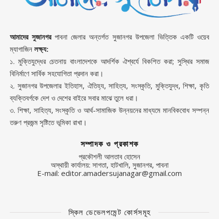
আমাদের সুজানগর
পাবনা জেলার অন্তর্গত সুজানগর উপজেলা ভিত্তিক একটি ওয়েব
ম্যাগাজিন
লক্ষ্য:
১. মুক্তিযুদ্ধের চেতনায় বাংলাদেশকে আদর্শিক ঐশ্বর্যে বিকশিত করা; সুস্থির সমাজ
বিনির্মাণে সার্বিক সহযোগিতা প্রদান করা।
২. সুজানগর উপজেলার ইতিহাস, ঐতিহ্য, সাহিত্য, সংস্কৃতি, মুক্তিযুদ্ধ, শিক্ষা, কৃতি
ব্যক্তিবর্গকে দেশ ও দেশের বাইরে সবার মাঝে তুলে ধরা।
৩. শিক্ষা, সাহিত্য, সংস্কৃতি ও আর্থ-সামাজিক উন্নয়নের মাধ্যমে মানবিকবোধ সম্পন্ন
তরুণ প্রজন্ম সৃষ্টিতে ভূমিকা রাখা।
সম্পাদক ও প্রকাশক
প্রকৌশলী আলতাব হোসেন
অস্থায়ী কার্যালয়: সাগতা, হাটখালি, সুজানগর, পাবনা
E-mail: editor.amadersujanagar@gmail.com
স্কিল ডেভেলপমেন্ট কোর্সসমূহ