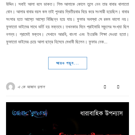
উদ্দিন। সবাই আলা বলে ডাকত। শিশু আলাকে কোলে তুলে নেন তার বাবার খালাতো
বোন। আলার বাবার বয়স কম তাই পুনরায় দ্বিতীয়বার বিয়ে করে সংসারী হয়েছিল। বাবার
সংসার হতে আস্তে আস্তে বিচ্ছিন্ন হয়ে যায়। ফুফার অবস্থা সে রকম ভালো নয়।
ফুফাতো ভাইদের সাথে ভর্তি হয় মক্তবে। তখনকার দিনে প্রাইমারি স্কুলের সংখ্যা ছিল
নগন্য। গ্রামেই মক্তব। সেখানে আরবি, বাংলা এবং ইংরেজি শিক্ষা দেওয়া হতো।
ফুফাতো ভাইদের চেয়ে আলা ছাত্র হিসেবে মেধাবী ছিলেন। ফুফার নেক…
আরও পড়ুন...
এ কে আজাদ দুলাল