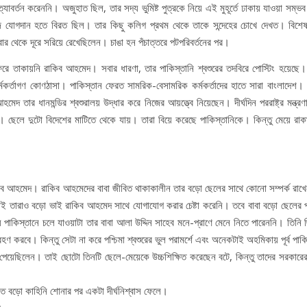
ত্যাবর্তন করেননি। অজুহাত ছিল, তার সদ্য ভুমিষ্ট পুত্রকে নিয়ে এই মুহূর্তে ঢাকায় যাওয়া সম্
ে যোগদান হতে বিরত ছিল। তার কিছু কলিগ প্রথম থেকে তাকে সন্দেহের চোখে দেখত। বিশে
র থেকে দূরে সরিয়ে রেখেছিলেন। চাঙা হন পঁচাত্তরে পটপরিবর্তনের পর।
ূত। ফিরে তাকায়নি রাকিব আহমেদ। সবার ধারণা, তার পাকিস্তানি শ্বশুরের তদবিরে পোস্টিং হয়েছে
মকর্তাগণ কোণঠাসা। পাকিস্তান ফেরত সামরিক-বেসামরিক কর্মকর্তাদের হাতে সারা বাংলাদেশ।
 তার ধানমন্ডির শ্বশুরালয় উদ্ধার করে নিজের আয়ত্ত্বে নিয়েছেন। দীর্ঘদিন পররাষ্ট্র মন্ত্রণ
েলে দুটো বিদেশের মাটিতে থেকে যায়। তারা বিয়ে করেছে পাকিস্তানিকে। কিন্তু মেয়ে রাকা 
িব আহমেদ। রাকিব আহমেদের বাবা জীবিত থাকাকালীন তার বড়ো ছেলের সাথে কোনো সম্পর্ক রাখ
 তাই তারাও বড়ো ভাই রাকিব আহমেদ সাথে যোগাযোগ করার চেষ্টা করেনি। তবে বাবা বড়ো ছেলের প্
 পাকিস্তানে চলে যাওয়াটা তার বাবা আলা উদ্দিন সাহেব মনে-প্রাণে মেনে নিতে পারেননি। তিনি 
হণ করবে। কিন্তু সেটা না করে পশ্চিমা শ্বশুরের ভুল পরামর্শে এবং অনেকটাই অহমিকায় পূর্ব পাক
েয়েছিলেন। তাই ছোটো তিনটি ছেলে-মেয়েকে উচ্চশিক্ষিত করেছেন বটে, কিন্তু তাদের সরকারে
 বড়ো কাহিনি শোনার পর একটা দীর্ঘনিশ্বাস ফেলে।