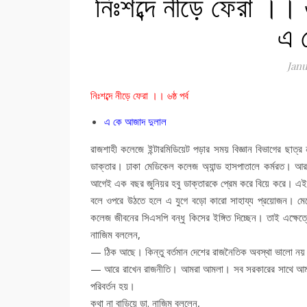
নিঃশব্দে নীড়ে ফেরা ।।
এ 
Janu
নিঃশব্দে নীড়ে ফেরা ।। ৬ষ্ঠ পর্ব
এ কে আজাদ দুলাল
রাজশাহী কলেজে ইন্টারমিডিয়েট পড়ার সময় বিজ্ঞান বিভাগের ছাত্
ডাক্তার। ঢাকা মেডিকেল কলেজ অ্যান্ড হাসপাতালে কর্মরত। আর 
আগেই এক বছর জুনিয়র হবু ডাক্তারকে প্রেম করে বিয়ে করে। এই দ
বলে ওপরে উঠতে হলে এ যুগে বড়ো কারো সাহায্য প্রয়োজন। মেয়ের
কলেজ জীবনের সিএসপি বন্ধু কিসের ইঙ্গিত দিচ্ছেন। তাই এক্ষেত্র
নাাজিম বললেন,
— ঠিক আছে। কিন্তু বর্তমান দেশের রাজনৈতিক অবস্থা ভালো ন
— আরে রাখেন রাজনীতি। আমরা আমলা। সব সরকারের সাথে আমরা তা
পরিবর্তন হয়।
কথা না বাড়িয়ে ডা. নাজিম বললেন,