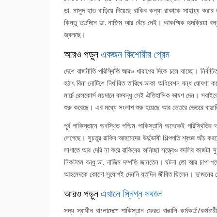
ডা. মাসুদ হাত বাড়িয়ে দিয়েছে রাকিব কন্যা রাকাকে সাহায্য ক
কিন্তু ততদিনে ডা. নাজিম আর বেঁচে নেই। আকস্মিক হৃদক্রিয়া বন
জ্বলছে।
আরও পড়ুন
একজন কিশোরীর প্রেম
দেশে রাজনীতি পরিস্থিতি আরও খারাপের দিকে চলে যাচ্ছে। নির্ব
হঠাৎ বিনা নোটিশে নির্ধারিত তারিখে ডাকা অধিবেশন বন্ধ ঘোষণা 
মার্চে রেসকোর্স ময়দানে বঙ্গবন্ধু সেই ঐতিহাসিক ভাষণ দেন। সবা
শুরু করেছে। এর মধ্যে সংলাপ শুরু হয়েছে আর ভেতরে ভেতরে বাঙালি
পূর্ব পাকিস্তানে অবস্থিত পশ্চিম পাকিস্তানি অনেকেই পরিস্থিতির
লেগেছে। সুচতুর রাকিব আহমেদের উর্দুভাষী শিল্পপতি শ্বশুর আঁচ 
লাগাতে আর দেরি না করে রাকিবের অনিচ্ছা সত্ত্বেও বদলির কাজটা
নিকটতম বন্ধু ডা. নাজিম দম্পতি জানতেন। ঘটনা তো আর চাপা পড়ে 
আহমেদকে কোনো সুযোগই দেননি যতদিন জীবিত ছিলেন। দু’জনের জেদের 
আরও পড়ুন
এখানে স্নিগ্ন সকাল
সদ্য স্বাধীন বাংলাদেশে পাকিস্তান ফেরত বাঙালি কর্মকর্তা/কর্