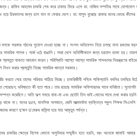
রার জন্য। রাকিব আহমেদ চাকরি শেষ করে ঢাকায় ফিরে এসে ডা. নাজিম দম্পতির সাথে যোগাযোগ
্ধ হয়ে চিরকালের জন্য চলে যান না ফেরার দেশে। ডা. মাসুদ বুঝেছে রাকার মনের ভেতর কীসের
াচিত দলকে সরকার গঠনের সুযোগ দেওয়া হচ্ছে না। সংসদ অধিবেশন নিয়ে চলছে নানা রকমের ষড়যন
করে সামরিক শাসক। গর্জে ওঠে বাঙালি। সারা দেশে অনির্দিষ্টকালে জন্য হরতাল ডাকা হয়। তার
ইকে প্রস্তুত থাকতে আহবান করেন। পরিস্থিতি আস্তে আস্তে সামরিক শাসকদের নিয়ন্ত্রণের বাইরে
 নিধন করার প্রস্তুতি নিচ্ছে সামরিক জান্তা সরকার।
 আঁচ করতে পেরে তাদের পরিবার পাঠিয়ে দিচ্ছে। চাকরিজীবী পশ্চিম পাকিস্তানি বদলির তদবিরে উঠ
করতে পেরেছেন; ভবিষ্যতে কী হতে পারে। তার রয়েছে সামরিক অফিসারদের সাথে ঘনিষ্ঠতা। সুযোগটা
 সুসম্পন্ন করেছিল। অতি অল্প সময়ে বাবা-মা এবং ছোটো তিন ভাই-বোনের সাথে দেখা করার হয়নি।
থাকে না। মনের দুঃখে, মানসিক অপমানে, জেদি আত্মমর্যাদা ব্যক্তিত্ব স্কুল শিক্ষক সিএসপি 
কারণে দু’জন দু’মেরুর বাসিন্দা হয়ে যায় আমৃত্যু পর্যন্ত।
মচারীদের চাকরির ক্ষেত্রে বিশেষ কোনো অসুবিধার সম্মুখীন হতে হয়নি, বরং অনেকে জামাই আদরে