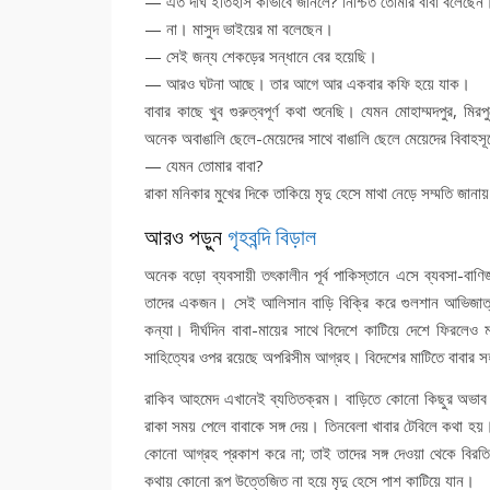
— এত দীর্ঘ ইতিহাস কীভাবে জানলে? নিশ্চিত তোমার বাবা বলেছেন
— না। মাসুদ ভাইয়ের মা বলেছেন।
— সেই জন্য শেকড়ের সন্ধানে বের হয়েছি।
— আরও ঘটনা আছে। তার আগে আর একবার কফি হয়ে যাক।
বাবার কাছে খুব গুরুত্বপূর্ণ কথা শুনেছি। যেমন মোহাম্মদপুর, ম
অনেক অবাঙালি ছেলে-মেয়েদের সাথে বাঙালি ছেলে মেয়েদের বিবাহসূ
— যেমন তোমার বাবা?
রাকা মনিকার মুখের দিকে তাকিয়ে মৃদু হেসে মাথা নেড়ে সম্মতি জানা
আরও পড়ুন
গৃহবন্দি বিড়াল
অনেক বড়ো ব্যবসায়ী তৎকালীন পূর্ব পাকিস্তানে এসে ব্যবসা-বাণ
তাদের একজন। সেই আলিসান বাড়ি বিক্রি করে গুলশান আভিজাত
কন্যা। দীর্ঘদিন বাবা-মায়ের সাথে বিদেশে কাটিয়ে দেশে ফিরলেও
সাহিত্যের ওপর রয়েছে অপরিসীম আগ্রহ। বিদেশের মাটিতে বাবার স
রাকিব আহমেদ এখানেই ব্যতিতক্রম। বাড়িতে কোনো কিছুর অভাব 
রাকা সময় পেলে বাবাকে সঙ্গ দেয়। তিনবেলা খাবার টেবিলে কথা হ
কোনো আগ্রহ প্রকাশ করে না; তাই তাদের সঙ্গ দেওয়া থেকে বিরতি
কথায় কোনো রূপ উত্তেজিত না হয়ে মৃদু হেসে পাশ কাটিয়ে যান।