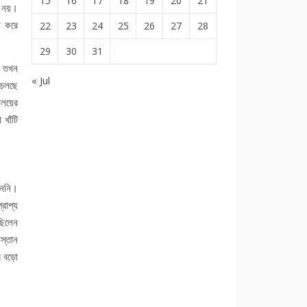
15
16
17
18
19
20
21
ভব নয়।
ষ করে
22
23
24
25
26
27
28
29
30
31
। তখন
« Jul
 চলছে
ালয়ের
খাঁটি
েননি।
রাপ্য
ছিলেন
িস্তান
র বড়ো