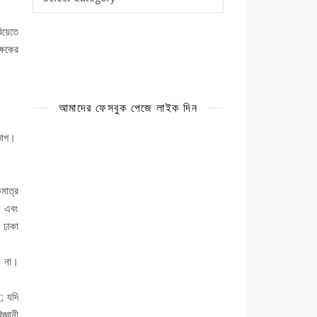
িয়েতে
্ষকের
আমাদের ফেসবুক পেজে লাইক দিন
তভাগ।
মাত্র
য় এবং
 ঢাকা
য় না।
; যদি
্ঞানী