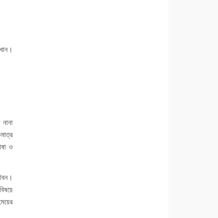
 খান।
 নানা
মাত্র
াষা ও
জীবন।
বিষয়ে
মেয়ের