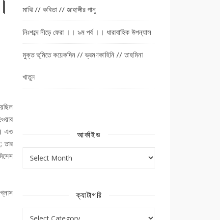
।।
মাঝি // কবিতা // জাহাঙ্গীর পানু
নিঃশব্দে নীড়ে ফেরা ।। ৯ম পর্ব ।। ধারাবাহিক উপন্যাস
মুক্ত ভূমিতে কয়েকদিন // ভ্রমণকাহিনি // তাহমিনা
খাতুন
য়েছিল
হওয়ার
ে। এও
আর্কাইভ
; তার
আর্কাইভ
মিসেস
গ্লাস
ক্যাটাগরি
ক্যাটাগরি