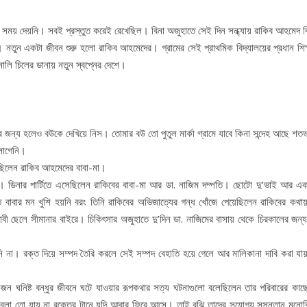
েই সময় দেয়নি। সবই প্রস্তুত করেই রেখেছিল। বিনা অজুহাতে সেই দিন সন্ধ্যায় রাকিব আহমেদ ব
থে। নতুন একটা জীবন শুরু হলো রাকিব আহমেদের। গ্রামের সেই প্রাথমিক বিদ্যালয়ের প্রধান শিক
ালি চিলের ডানায় নতুন স্বপ্নের দেশে।
র জন্য হলেও বউকে দেখিয়ে নিস। তোমার বউ তো পুতুল মার্কা গ্রামে যাবে কিনা সন্দেহ আছে শ
লাগেনি।
নেছিলেন রাকিব আহমেদের বাবা-মা।
। ডিনার পার্টিতে এসেছিলেন রাকিবের বাবা-মা আর ডা. নাজিম দম্পতি। ছোটো দু’ভাই আর এক
বাবার মন খুশি হয়নি বরং তিনি রাকিবের অভিজাত্যের গন্ধ খোঁজে পেয়েছিলেন রাকিবের কথা
াবী ছেলে সীমানার বাইরে। চিকিৎসার অজুহাতে দু’দিন ডা. নাজিমের বাসায় থেকে চিরকালের জন্য
না। রক্ত দিয়ে সম্পদ তৈরি করলে সেই সম্পদ বেহাতি হয়ে গেলে আর মালিকানা দাবি করা যা
ন ঘনিষ্ট বন্ধুর জীবনে ঘটে যাওয়ার রূপকথার সত্য ঘটনাগুলো বলেছিলেন তার পরিবারের কাছে
া তো যায় না রক্তের টানে যদি আবার ফিরে আসে। তাই বুঝি তাদের সুযোগ্য সুসন্তান মনোবিজ