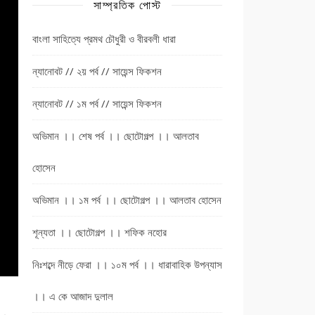
সাম্প্রতিক পোস্ট
বাংলা সাহিত্যে প্রমথ চৌধুরী ও বীরবলী ধারা
ন্যানোবট // ২য় পর্ব // সায়েন্স ফিকশন
ন্যানোবট // ১ম পর্ব // সায়েন্স ফিকশন
অভিমান ।। শেষ পর্ব ।। ছোটোগল্প ।। আলতাব
হোসেন
অভিমান ।। ১ম পর্ব ।। ছোটোগল্প ।। আলতাব হোসেন
শূন্যতা ।। ছোটোগল্প ।। শফিক নহোর
নিঃশব্দে নীড়ে ফেরা ।। ১০ম পর্ব ।। ধারাবাহিক উপন্যাস
।। এ কে আজাদ দুলাল