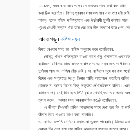
— চলো, সময় করে মেয়ে পক্ষের লোকজনের সাথে কথা বলে আসি।
কথা ঠিক হয়েছিল। কিন্তু ধুরন্ধর সরফরাজ খান এবং তার স্ত্রী স
আবদ্ধ হলেন পশ্চিম পাকিস্তানের এক উর্দুভাষী সুন্দরী কন্যার সা
প্রখর মেধাবী সন্তান খাঁচা হতে বের হয়ে নীল আকাশে উড়ে গেল সোন
আরও পড়ুন
কপিশ নয়ন
বিদায় নেওয়ার সময় ডা. নাজিম অনুরোধ করে বলেছিলেন,
— দোস্ত, পশ্চিম পাকিস্তানে যাওয়া আগে খালু-খালাম্মাকে একবারে
কথাগুলো রাকিবের কাছে শুনতে খারাপ লাগলেও সত্য হতে বেশি দিন 
দুর্ভাগ্য আজ ডা. নাজিম বেঁচে নেই। ডা. নাজিমের মুখে সব কথা শু
বিয়ের এক সপ্তাহের মধ্যে ডিনার পার্টির আয়োজন করেছিল রাকিব
বোনকে না আনার বিশেষ কিছু অজুহাত দেখিয়েছিলেন রাকিব। এতে 
কার্যকলাপে। সেই দিন হতে তিনি বুঝতে পেরেছিলেন তার প্রখর মেধ
ত্যাগ করেন। আসার সময় কান্নাজড়িত কণ্ঠে বলেছিলেন,
— এ জীবনে সিএসপি রাকিব আহমেদের সাথে দেখা হবে কি-না জানি 
জীবনে ফিরে পাওয়ার আশা করা বোকামি।
ডা. নাজিম দম্পতি সেদিনের কথাগুলো ভুলতে পারেননি। নিজের একজ
কোনো দিন দেখা হয়ে যায় রাকিব আহমেদের রক্তের কারোর সাথে। বল