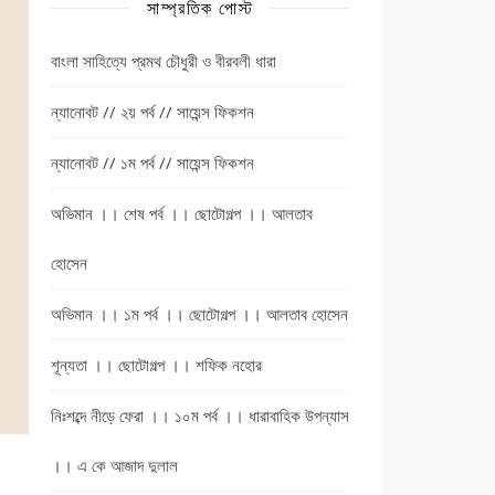
সাম্প্রতিক পোস্ট
বাংলা সাহিত্যে প্রমথ চৌধুরী ও বীরবলী ধারা
ন্যানোবট // ২য় পর্ব // সায়েন্স ফিকশন
ন্যানোবট // ১ম পর্ব // সায়েন্স ফিকশন
অভিমান ।। শেষ পর্ব ।। ছোটোগল্প ।। আলতাব
হোসেন
অভিমান ।। ১ম পর্ব ।। ছোটোগল্প ।। আলতাব হোসেন
শূন্যতা ।। ছোটোগল্প ।। শফিক নহোর
নিঃশব্দে নীড়ে ফেরা ।। ১০ম পর্ব ।। ধারাবাহিক উপন্যাস
।। এ কে আজাদ দুলাল