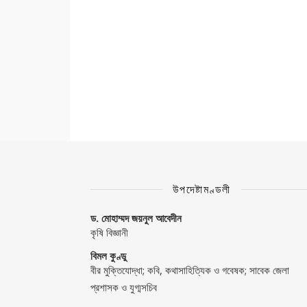
উপদেষ্টামণ্ডলী
ড. মোহাম্মদ জয়নুল আবেদীন
কৃষি বিজ্ঞানী
বিমল কুণ্ডু
বীর মুক্তিযোদ্ধা; কবি, কথাসাহিত্যিক ও গবেষক; সাবেক জেলা
প্রশাসক ও যুগ্মসচিব