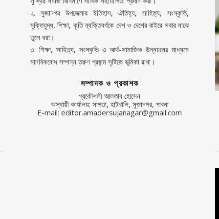
সুস্থির সমাজ বিনির্মাণে সার্বিক সহযোগিতা প্রদান করা।
২. সুজানগর উপজেলার ইতিহাস, ঐতিহ্য, সাহিত্য, সংস্কৃতি,
মুক্তিযুদ্ধ, শিক্ষা, কৃতি ব্যক্তিবর্গকে দেশ ও দেশের বাইরে সবার মাঝে
তুলে ধরা।
৩. শিক্ষা, সাহিত্য, সংস্কৃতি ও আর্থ-সামাজিক উন্নয়নের মাধ্যমে
মানবিকবোধ সম্পন্ন তরুণ প্রজন্ম সৃষ্টিতে ভূমিকা রাখা।
সম্পাদক ও প্রকাশক
প্রকৌশলী আলতাব হোসেন
অস্থায়ী কার্যালয়: সাগতা, হাটখালি, সুজানগর, পাবনা
E-mail: editor.amadersujanagar@gmail.com