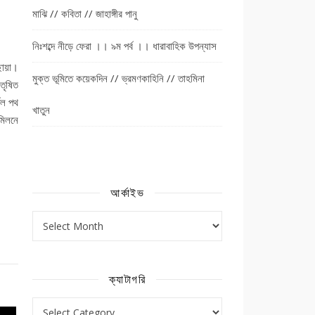
মাঝি // কবিতা // জাহাঙ্গীর পানু
নিঃশব্দে নীড়ে ফেরা ।। ৯ম পর্ব ।। ধারাবাহিক উপন্যাস
ছায়া।
মুক্ত ভূমিতে কয়েকদিন // ভ্রমণকাহিনি // তাহমিনা
তৃষিত
িল পথ
খাতুন
মিলনে
আর্কাইভ
আর্কাইভ
ক্যাটাগরি
ক্যাটাগরি