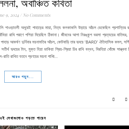
ললনা, অবাঞ্চিত কবিতা
ne 9, 2024
/
No Comments
ি শাওড়াতলী অদূরেই পাহাড়ের মায়া, নিত্য কলকাকলি উড়ায়ে আঁচল ডেকেছিল প্রশান্তির 
 বাঁধিয়া রাখি পরাণে পশিয়া দিয়েছিল ঠিকানা। জীবনের আশা নিরঙ্কুশ ভরসা প্রত্যয়ের বাতিঘর, 
ই পাহাড় আকর্ষণ দুর্নিবার ময়নামতির আঁচল, কোটবাড়ি তার হৃদয়ে ‘BARD’ ঐতিহাসিক কমল, সর্প
্থ হৃদয়ের টান, মুক্ত হিয়া ডাকিয়া প্রিয়-প্রিয়া চির রাখি বন্ধন, বিরহিয়া খোঁজে সান্ত্বনা 
িবস-রাতি রাখিত যতনে প্রণয়ের ময়না পাখি!…
আরও পড়ুন...
এই লেখাগুলোও পড়তে পারেন