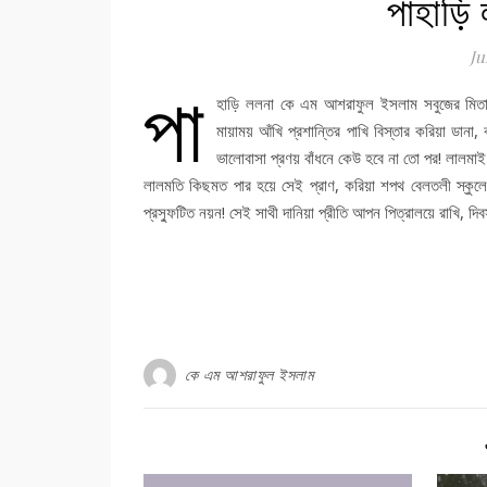
পাহাড়ি 
Ju
পা
হাড়ি ললনা কে এম আশরাফুল ইসলাম সবুজের মিতাল
মায়াময় আঁখি প্রশান্তির পাখি বিস্তার করিয়া ডানা,
ভালোবাসা প্রণয় বাঁধনে কেউ হবে না তো পর! লালমা
লালমতি কিছমত পার হয়ে সেই প্রাণ, করিয়া শপথ বেলতলী স্কুলে সতীর
প্রস্ফুটিত নয়ন! সেই সাথী দানিয়া প্রীতি আপন পিত্রালয়ে রাখি, দ
কে এম আশরাফুল ইসলাম