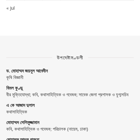
« Jul
উপদেষ্টামণ্ডলী
ড. মোহাম্মদ জয়নুল আবেদীন
কৃষি বিজ্ঞানী
বিমল কুণ্ডু
বীর মুক্তিযোদ্ধা; কবি, কথাসাহিত্যিক ও গবেষক; সাবেক জেলা প্রশাসক ও যুগ্মসচিব
এ কে আজাদ দুলাল
কথাসাহিত্যিক
মোহাম্মদ সেলিমুজ্জামান
কবি, কথাসাহিত্যিক ও গবেষক; পরিচালক (নায়েম, ঢাকা)
মোহাম্মদ আব্দুল বাছেত