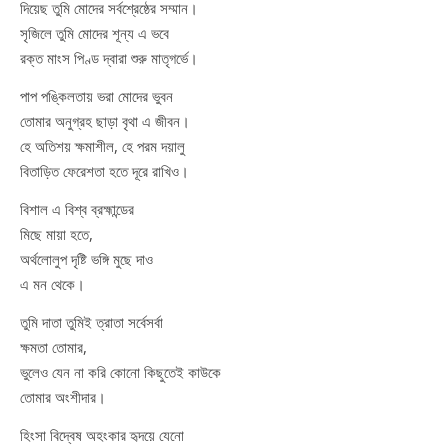
দিয়েছ তুমি মোদের সর্বশ্রেষ্ঠের সম্মান।
সৃজিলে তুমি মোদের শূন্য এ ভবে
রক্ত মাংস পিণ্ড দ্বারা শুরু মাতৃগর্ভে।
পাপ পঙ্কিলতায় ভরা মোদের ভুবন
তোমার অনুগ্রহ ছাড়া বৃথা এ জীবন।
হে অতিশয় ক্ষমাশীল, হে পরম দয়ালু
বিতাড়িত ফেরেশতা হতে দূরে রাখিও।
বিশাল এ বিশ্ব ব্রহ্মান্ডের
মিছে মায়া হতে,
অর্থলোলুপ দৃষ্টি ভঙ্গি মুছে দাও
এ মন থেকে।
তুমি দাতা তুমিই ত্রাতা সর্বেসর্বা
ক্ষমতা তোমার,
ভুলেও যেন না করি কোনো কিছুতেই কাউকে
তোমার অংশীদার।
হিংসা বিদ্বেষ অহংকার হৃদয়ে যেনো