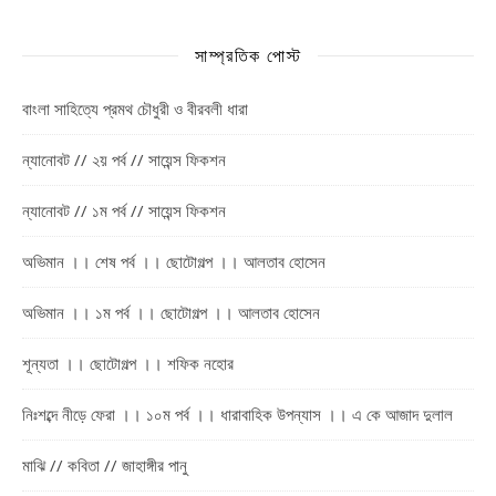
সাম্প্রতিক পোস্ট
বাংলা সাহিত্যে প্রমথ চৌধুরী ও বীরবলী ধারা
ন্যানোবট // ২য় পর্ব // সায়েন্স ফিকশন
ন্যানোবট // ১ম পর্ব // সায়েন্স ফিকশন
অভিমান ।। শেষ পর্ব ।। ছোটোগল্প ।। আলতাব হোসেন
অভিমান ।। ১ম পর্ব ।। ছোটোগল্প ।। আলতাব হোসেন
শূন্যতা ।। ছোটোগল্প ।। শফিক নহোর
নিঃশব্দে নীড়ে ফেরা ।। ১০ম পর্ব ।। ধারাবাহিক উপন্যাস ।। এ কে আজাদ দুলাল
মাঝি // কবিতা // জাহাঙ্গীর পানু