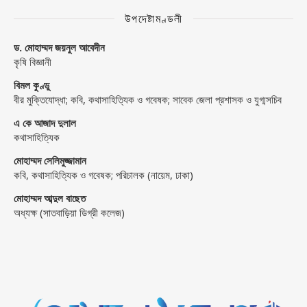
উপদেষ্টামণ্ডলী
ড. মোহাম্মদ জয়নুল আবেদীন
কৃষি বিজ্ঞানী
বিমল কুণ্ডু
বীর মুক্তিযোদ্ধা; কবি, কথাসাহিত্যিক ও গবেষক; সাবেক জেলা প্রশাসক ও যুগ্মসচিব
এ কে আজাদ দুলাল
কথাসাহিত্যিক
মোহাম্মদ সেলিমুজ্জামান
কবি, কথাসাহিত্যিক ও গবেষক; পরিচালক (নায়েম, ঢাকা)
মোহাম্মদ আব্দুল বাছেত
অধ্যক্ষ (সাতবাড়িয়া ডিগ্রী কলেজ)