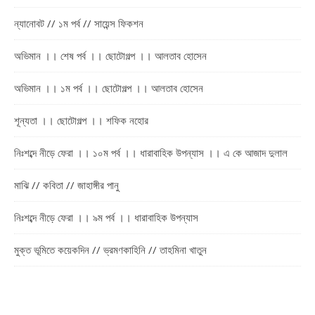
ন্যানোবট // ১ম পর্ব // সায়েন্স ফিকশন
অভিমান ।। শেষ পর্ব ।। ছোটোগল্প ।। আলতাব হোসেন
অভিমান ।। ১ম পর্ব ।। ছোটোগল্প ।। আলতাব হোসেন
শূন্যতা ।। ছোটোগল্প ।। শফিক নহোর
নিঃশব্দে নীড়ে ফেরা ।। ১০ম পর্ব ।। ধারাবাহিক উপন্যাস ।। এ কে আজাদ দুলাল
মাঝি // কবিতা // জাহাঙ্গীর পানু
নিঃশব্দে নীড়ে ফেরা ।। ৯ম পর্ব ।। ধারাবাহিক উপন্যাস
মুক্ত ভূমিতে কয়েকদিন // ভ্রমণকাহিনি // তাহমিনা খাতুন