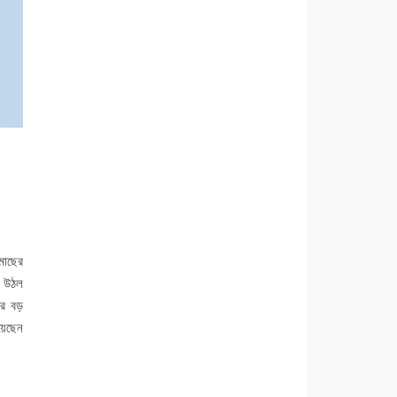
মাছের
ে উঠল
র বড়
়েছেন