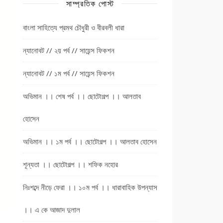
সাম্প্রতিক পোস্ট
বাংলা সাহিত্যে প্রমথ চৌধুরী ও বীরবলী ধারা
ন্যানোবট // ২য় পর্ব // সায়েন্স ফিকশন
ন্যানোবট // ১ম পর্ব // সায়েন্স ফিকশন
অভিমান ।। শেষ পর্ব ।। ছোটোগল্প ।। আলতাব
হোসেন
অভিমান ।। ১ম পর্ব ।। ছোটোগল্প ।। আলতাব হোসেন
শূন্যতা ।। ছোটোগল্প ।। শফিক নহোর
নিঃশব্দে নীড়ে ফেরা ।। ১০ম পর্ব ।। ধারাবাহিক উপন্যাস
।। এ কে আজাদ দুলাল