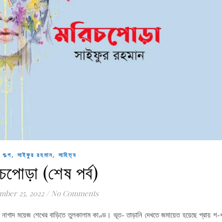
,
,
গল্প
সাইফুর রহমান
সাহিত্য
চপোড়া (শেষ পর্ব)
mber 25, 2022
/
No Comments
াগাদ ময়েজ শেখের বাড়িতে তুলকালাম কাণ্ড। ভূত- তাড়ানি দেখতে জমায়েত হয়েছে প্রায় শ-