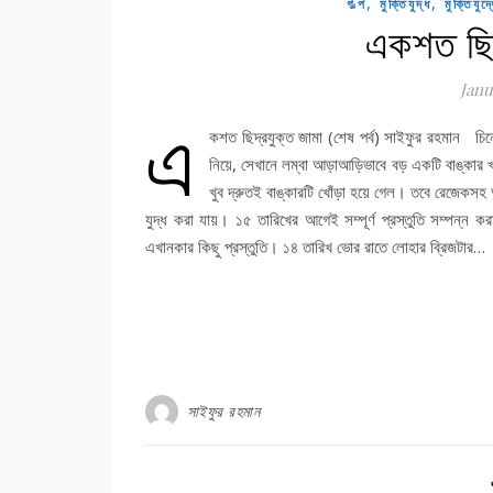
,
,
গল্প
মুক্তিযুদ্ধ
মুক্তিযুদ
একশত ছিদ্
Janu
এ
কশত ছিদ্রযুক্ত জামা (শেষ পর্ব) সাইফুর রহমান চিন
নিয়ে, সেখানে লম্বা আড়াআড়িভাবে বড় একটি বাঙ্ক
খুব দ্রুতই বাঙ্কারটি খোঁড়া হয়ে গেল। তবে রেজেকস
যুদ্ধ করা যায়। ১৫ তারিখের আগেই সম্পূর্ণ প্রস্তুতি সম্পন্ন
এখানকার কিছু প্রস্তুতি। ১৪ তারিখ ভোর রাতে লোহার ব্রিজটার…
সাইফুর রহমান