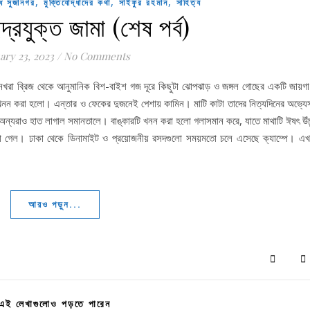
,
,
,
্ধে সুজানগর
মুক্তিযোদ্ধাদের কথা
সাইফুর রহমান
সাহিত্য
রযুক্ত জামা (শেষ পর্ব)
ary 23, 2023
/
No Comments
েখরা ব্রিজ থেকে আনুমানিক বিশ-বাইশ গজ দূরে কিছুটা ঝোপঝাড় ও জঙ্গল গোছের একটি জায়গা
ার খনন করা হলো। এন্তার ও ফেকের দুজনেই পেশায় কামিন। মাটি কাটা তাদের নিত্যদিনের অভ্যে
হ অন্যরাও হাত লাগাল সমানতালে। বাঙ্কারটি খনন করা হলো গলাসমান করে, যাতে মাথাটি ঈষৎ উঁচ
 করা গেল। ঢাকা থেকে ডিনামাইট ও প্রয়োজনীয় রসদগুলো সময়মতো চলে এসেছে ক্যাম্পে। এখন
আরও পড়ুন...
এই লেখাগুলোও পড়তে পারেন