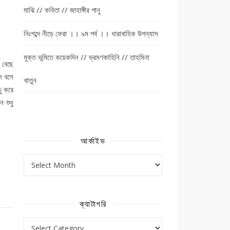
মাঝি // কবিতা // জাহাঙ্গীর পানু
নিঃশব্দে নীড়ে ফেরা ।। ৯ম পর্ব ।। ধারাবাহিক উপন্যাস
মুক্ত ভূমিতে কয়েকদিন // ভ্রমণকাহিনি // তাহমিনা
 বেছে
স বলে
খাতুন
ু করে
 শুধু
আর্কাইভ
আর্কাইভ
ক্যাটাগরি
ক্যাটাগরি