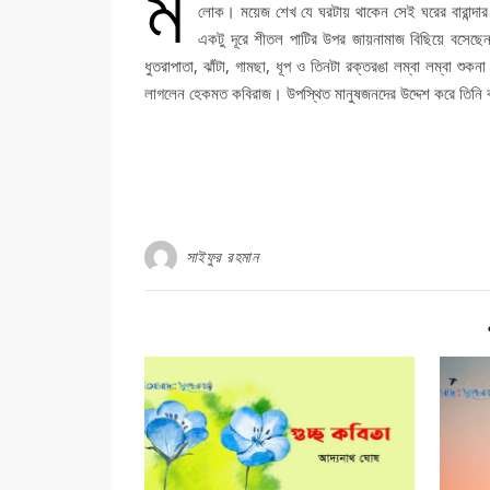
ম
লোক। ময়েজ শেখ যে ঘরটায় থাকেন সেই ঘরের বারান্দার
একটু দূরে শীতল পাটির উপর জায়নামাজ বিছিয়ে বসেছ
ধুতরাপাতা, ঝাঁটা, গামছা, ধূপ ও তিনটা রক্তরঙা লম্বা লম্বা শু
লাগলেন হেকমত কবিরাজ। উপস্থিত মানুষজনদের উদ্দেশ করে তিন
সাইফুর রহমান