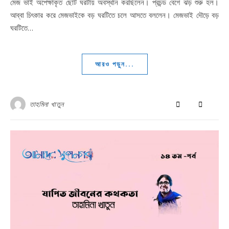
মেজ ভাই অপেক্ষাকৃত ছোট ঘরটায় অবস্থান করছিলেন। প্রচন্ড বেগে ঝড় শুরু হল।
আব্বা চিৎকার করে মেজভাইকে বড় ঘরটিতে চলে আসতে বললেন। মেজভাই দৌড়ে বড়
ঘরটিতে…
আরও পড়ুন...
তাহমিনা খাতুন