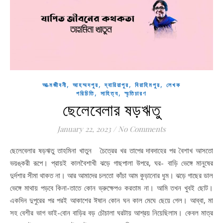
,
,
,
,
আত্মজীবনী
আহম্মদপুর
দ্বারিয়াপুর
বিরাহিমপুর
লেখক
,
,
পরিচিতি
সাহিত্য
স্মৃতিচারণ
ছেলেবেলার ষড়ঋতু
January 22, 2023
/
No Comments
ছেলেবেলার ষড়ঋতু তাহমিনা খাতুন চৈত্রের খর তাপের দাবদাহের পর বৈশাখ আসতো
ভয়ঙ্করী রূপে। প্রায়ই কালবৈশাখী ঝড়ে গাছপালা উপরে, ঘর- বাড়ি ভেঙ্গে মানুষের
দুর্দশার সীমা থাকত না। আর আমাদের চলতো কাঁচা আম কুড়ানোর ধুম। ঝড়ে গাছের ডাল
ভেঙ্গে মাথায় পড়বে কিনা-তাতে কোন ভ্রুক্ষেপও করতাম না। আমি তখন খুবই ছোট।
একদিন দুপুরের পর পরই আকাশের ঈষান কোন ঘন কাল মেঘে ছেয়ে গেল। আব্বা, মা
সহ বেশীর ভাগ ভাই-বোন বাড়ির বড় চৌচালা ঘরটায় আশ্রয় নিয়েছিলাম। কেবল মাত্র