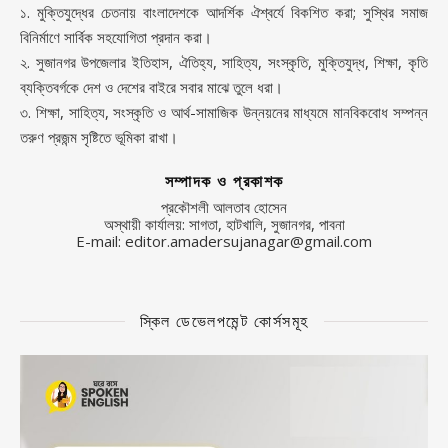
১. মুক্তিযুদ্ধের চেতনায় বাংলাদেশকে আদর্শিক ঐশ্বর্যে বিকশিত করা; সুস্থির সমাজ
বিনির্মাণে সার্বিক সহযোগিতা প্রদান করা।
২. সুজানগর উপজেলার ইতিহাস, ঐতিহ্য, সাহিত্য, সংস্কৃতি, মুক্তিযুদ্ধ, শিক্ষা, কৃতি
ব্যক্তিবর্গকে দেশ ও দেশের বাইরে সবার মাঝে তুলে ধরা।
৩. শিক্ষা, সাহিত্য, সংস্কৃতি ও আর্থ-সামাজিক উন্নয়নের মাধ্যমে মানবিকবোধ সম্পন্ন
তরুণ প্রজন্ম সৃষ্টিতে ভূমিকা রাখা।
সম্পাদক ও প্রকাশক
প্রকৌশলী আলতাব হোসেন
অস্থায়ী কার্যালয়: সাগতা, হাটখালি, সুজানগর, পাবনা
E-mail: editor.amadersujanagar@gmail.com
স্কিল ডেভেলপমেন্ট কোর্সসমূহ