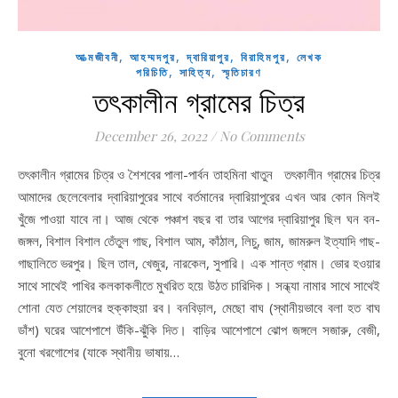
,
,
,
,
আত্মজীবনী
আহম্মদপুর
দ্বারিয়াপুর
বিরাহিমপুর
লেখক
,
,
পরিচিতি
সাহিত্য
স্মৃতিচারণ
তৎকালীন গ্রামের চিত্র
December 26, 2022
/
No Comments
তৎকালীন গ্রামের চিত্র ও শৈশবের পালা-পার্বন তাহমিনা খাতুন তৎকালীন গ্রামের চিত্র
আমাদের ছেলেবেলার দ্বারিয়াপুরের সাথে বর্তমানের দ্বারিয়াপুরের এখন আর কোন মিলই
খুঁজে পাওয়া যাবে না। আজ থেকে পঞ্চাশ বছর বা তার আগের দ্বারিয়াপুর ছিল ঘন বন-
জঙ্গল, বিশাল বিশাল তেঁতুল গাছ, বিশাল আম, কাঁঠাল, লিচু, জাম, জামরুল ইত্যাদি গাছ-
গাছালিতে ভরপুর। ছিল তাল, খেজুর, নারকেল, সুপারি। এক শান্ত গ্রাম। ভোর হওয়ার
সাথে সাথেই পাখির কলকাকলীতে মুখরিত হয়ে উঠত চারিদিক। সন্ধ্যা নামার সাথে সাথেই
শোনা যেত শেয়ালের হুক্কাহুয়া রব। বনবিড়াল, মেছো বাঘ (স্থানীয়ভাবে বলা হত বাঘ
ডাঁশ) ঘরের আশেপাশে উঁকি-ঝুঁকি দিত। বাড়ির আশেপাশে ঝোপ জঙ্গলে সজারু, বেজী,
বুনো খরগোশের (যাকে স্থানীয় ভাষায়…