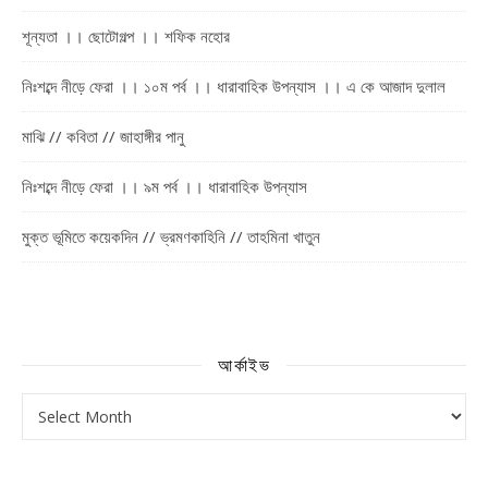
শূন্যতা ।। ছোটোগল্প ।। শফিক নহোর
নিঃশব্দে নীড়ে ফেরা ।। ১০ম পর্ব ।। ধারাবাহিক উপন্যাস ।। এ কে আজাদ দুলাল
মাঝি // কবিতা // জাহাঙ্গীর পানু
নিঃশব্দে নীড়ে ফেরা ।। ৯ম পর্ব ।। ধারাবাহিক উপন্যাস
মুক্ত ভূমিতে কয়েকদিন // ভ্রমণকাহিনি // তাহমিনা খাতুন
আর্কাইভ
আর্কাইভ