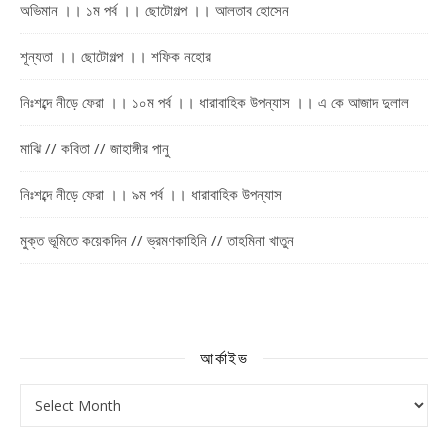
অভিমান ।। ১ম পর্ব ।। ছোটোগল্প ।। আলতাব হোসেন
শূন্যতা ।। ছোটোগল্প ।। শফিক নহোর
নিঃশব্দে নীড়ে ফেরা ।। ১০ম পর্ব ।। ধারাবাহিক উপন্যাস ।। এ কে আজাদ দুলাল
মাঝি // কবিতা // জাহাঙ্গীর পানু
নিঃশব্দে নীড়ে ফেরা ।। ৯ম পর্ব ।। ধারাবাহিক উপন্যাস
মুক্ত ভূমিতে কয়েকদিন // ভ্রমণকাহিনি // তাহমিনা খাতুন
আর্কাইভ
আর্কাইভ