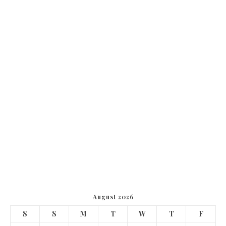
August 2026
S
S
M
T
W
T
F