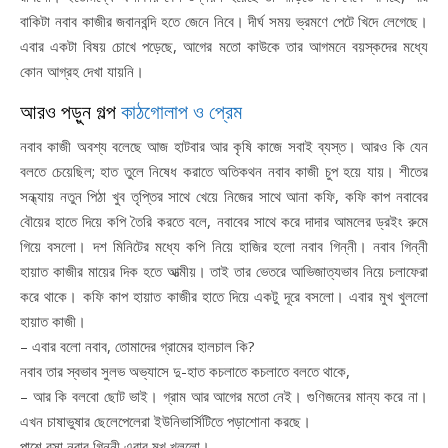
বাকিটা নবাব কাজীর জবানবন্দি হতে জেনে নিবে। দীর্ঘ সময় ভ্রমণে পেটে খিদে লেগেছে।
এবার একটা বিষয় চোখে পড়েছে, আগের মতো কাউকে তার আগমনে বয়স্কদের মধ্যে
কোন আগ্রহ দেখা যায়নি।
আরও পড়ুন গল্প
কাঠগোলাপ ও প্রেম
নবাব কাজী অবশ্য বলেছে আজ হাটবার আর কৃষি কাজে সবাই ব্যস্ত। আরও কি যেন
বলতে চেয়েছিল; হাত তুলে নিষেধ করাতে অতিকথন নবাব কাজী চুপ হয়ে যায়। শীতের
সন্ধ্যায় নতুন পিঠা খুব তৃপ্তির সাথে খেয়ে নিজের সাথে আনা কফি, কফি কাপ নবাবের
বৌয়ের হাতে দিয়ে কপি তৈরি করতে বলে, নবাবের সাথে করে দাদার আমলের ড্রইং রুমে
গিয়ে বসলো। দশ মিনিটের মধ্যে কপি নিয়ে হাজির হলো নবাব গিন্নী। নবাব গিন্নী
হায়াত কাজীর মায়ের দিক হতে আত্মীয়। তাই তার ভেতরে আভিজাত্যভাব নিয়ে চলাফেরা
করে থাকে। কফি কাপ হায়াত কাজীর হাতে দিয়ে একটু দূরে বসলো। এবার মুখ খুললো
হায়াত কাজী।
– এবার বলো নবাব, তোমাদের গ্রামের হালচাল কি?
নবাব তার স্বভাব সুলভ অভ্যাসে দু-হাত কচলাতে কচলাতে বলতে থাকে,
– আর কি বলবো ছোট ভাই। গ্রাম আর আগের মতো নেই। গুণিজনের মান্য করে না।
এখন চাষাভুষার ছেলেপেলেরা ইউনিভার্সিটিতে পড়াশোনা করছে।
পাশে বসা নবাব গিন্নী এবার মুখ খুললো।