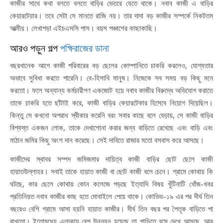
কাজীর সাথে কথা বলতে বলতে বাড়ির ভেতরে যেতে থাকে। নবাব কাজী এ বাড়ির
কেয়ারটেয়ার। তবে সেটা সে মানতে রাজি নয়। তার দাদা বড় কাজীর সম্পর্কে নিকটতম
আত্মীয়। লেখাপড়া এইচএসসি পাস। বয়স পঞ্চাশের কাছাকাছি।
আরও পড়ুন গল্প
পক্ষিরাজের ডানা
বছরখানেক আগে কাজী পরিবারের বড় ছেলের কোম্পানিতে চাকরি করলেও, যোগ্যতার
অভাবে সুবিধা করতে পারেনি। বে-হিসাবি মানুষ। নিজেকে সব সময় বড় কিছু মনে
করতো। ফলে অন্যান্য কর্মচারীগণ একজোট হয়ে নবাব কাজীর বিরুদ্ধে অভিযোগ করাতে
তাকে চাকরি হতে ছাঁটাই করে, কাজী বাড়ির কেয়ারটেকার হিসেবে নিয়োগ দিয়েছিল।
কিন্তু সে কখনো অপরাধ স্বীকার করেনি বরং সবার কাছে বলে বেড়ায়, সে কাজী বাড়ির
বিশ্বস্ত একজন লোক, তাকে দেখাশোনা করার জন্য বাড়িতে রেখেছে এবং বাড়ি এবং
মাঠান জমির কিছু অংশ দান করেছে। সেই দাবিতে রাজার মতো বসবাস করে আসছে।
কাজীদের স্থাবর সম্পদ জমিজমার দায়িত্ব কাজী বাড়ির ছোট ছেলে কাজী
হায়াতউল্লাহর। সবাই তাকে হায়াত কাজী বা ছোট কাজী বলে চেনে। গ্রামে কোথায় কি
ঘটছে, কার ছেলে কোথায় কোন কলেজে পড়ছে ইত্যাদি বিষয় খুঁটিনাটি খোঁজ-খবর
প্রতিনিয়ত নবাব কাজীর কাছ হতে মোবাইলে পেয়ে থাকে। কোভিড-১৯ এর পর দীর্ঘ তিন
বছরেও বেশি গ্রামে আসা হয়নি হায়াত কাজীর। দীর্ঘ তিন বছর পর পৈতৃক বাড়িতে পা
রাখলো। ইতোমধ্যে এলাকায় বেশ উন্নয়ন হয়েছে তা গাড়িতে বসে দেখে আসছে, আর