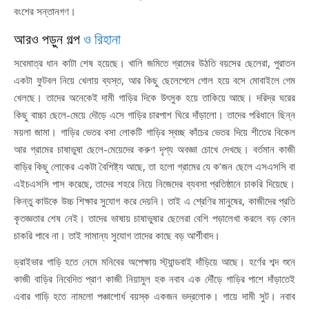
বংশের সন্তানগণ।
আরও পড়ুন গল্প
ও রিহানা
সবেমাত্র ধান কাটা শেষ হয়েছে। খালি জমিতে গ্রামের উঠতি বয়সের ছেলেরা, পুরাতন
একটা ফুটবল নিয়ে খেলায় ব্যস্ত, আর কিছু ছেলেপেলে গোল হয়ে বসে মোবাইলে গেম
খেলছে। তাদের অনেকেই দামী গাড়ির দিকে উৎসুক হয়ে তাকিয়ে আছে। দরিদ্র ঘরের
কিছু বাচ্চা ছেলে-মেয়ে দৌড়ে এসে গাড়ির চারপাশ ঘিরে দাঁড়ালো। তাদের পরিধানে ছিন্ন
ময়লা জামা। গাড়ির ভেতর বসা লোকটি গাড়ির স্বচ্ছ কাঁচের ভেতর দিয়ে শীতের বিকেল
আর গ্রামের চাষাভুষা ছেলে-মেয়েদের করুণ দৃশ্য অবজ্ঞা চোখে দেখছে। বর্তমান কাজী
বাড়ির কিছু লোকের একটা বৈশিষ্ট্য আছে, তা হলো গ্রামের যে ক’জন ছেলে এসএসসি বা
এইচএসসি পাস করেছে, তাদের শহরে নিয়ে নিজেদের ব্যবসা প্রতিষ্ঠানে চাকরি দিয়েছে।
কিন্তু কাউকে উচ্চ শিক্ষার সুযোগ করে দেয়নি। তাই এ শ্রেণির মানুষের, কাজীদের প্রতি
কৃতজ্ঞতার শেষ নেই। তাদের ভাষায় চাষাভুষার ছেলেরা বেশি পড়ালেখা করলে বড় কোন
চাকরি পাবে না। তাই সামান্য সুযোগ তাদের কাছে বড় আর্শীবাদ।
ড্রাইভার গাড়ি হতে নেমে মনিবের অপেক্ষায় স্ট্যান্ডবাই দাঁড়িয়ে আছে। হর্ণের শব্দ শুনে
কাজী বাড়ির নিবেদিত প্রাণ কাজী নিয়ামুল হক নবাব এক দৌঁড়ে গাড়ির পাশে দাঁড়াতেই
এবার গাড়ি হতে নামলো পঞ্চাশোর্ধ বয়স্ক একজন ভদ্রলোক। গায়ে দামী সুট। নবাব