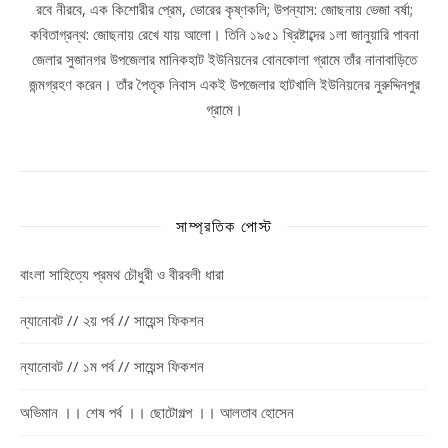
রবে নীরবে, এক কিশোরীর প্রেম, ভোরের কৃষ্ণকলি; উপন্যাস: জোছনায় ভেজা বর্ষা;
কবিতাগ্রন্থ: জোছনায় রেখে যায় আলো। তিনি ১৯৫১ খ্রিষ্টাব্দের ১লা জানুয়ারি পাবনা
জেলার সুজানগর উপজেলার মানিকহাট ইউনিয়নের বোনকোলা গ্রামে তাঁর নানাবাড়িতে
জন্মগ্রহণ করেন। তাঁর পৈতৃক নিবাস একই উপজেলার হাটখালি ইউনিয়নের নুরুদ্দিনপুর
গ্রামে।
সাম্প্রতিক পোস্ট
বাংলা সাহিত্যে প্রমথ চৌধুরী ও বীরবলী ধারা
ন্যানোবট // ২য় পর্ব // সায়েন্স ফিকশন
ন্যানোবট // ১ম পর্ব // সায়েন্স ফিকশন
অভিমান ।। শেষ পর্ব ।। ছোটোগল্প ।। আলতাব হোসেন