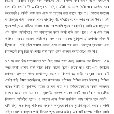
গিয়েছে। রাস্তার উত্তর পাশে কাজীদের সেই আমলের পাকা দালান ওয়ালা একতলায়
বেশ কটা রুম বিশিষ্ট একটা পুরাতন বাড়ি। এটাই তাদের জমিদারী আর আভিজাত্যের
উত্তরসূরী। বাড়িটি বয়স কত কেউ তা অনুমান করে বলতে পারে না। গ্রামের সবচেয়ে
বায়োজ্যেষ্ঠ প্রবীণ রহমত শেখের ভাষ্যানুযায়ী, বাড়িটির বয়স একশত বছরের উপরে। দুই
পুরুষ পর্যন্ত এ বাড়িতে বসবাস করার পর পরবর্তী পুরুষ শহরবাসী। কাজী একারামুল্লাহ
এই বাড়ির প্রতিষ্ঠাতা। তার নামানুসারে সবাই কাজী বাড়ি বলে থাকে। এখন সেই নামে
পরিচিত। আবার অনেকে কাজী পাড়া বলে থাকে। তাদের পুর্বপুরুষ এ এলাকার অধিবাসী
ছিলো না। সেই বৃটিশ আমলে এখানে এসে বসবাস শুরু করে। চাষাভুষা মুসলমান এবং
নিম্নবর্ণের কিছু হিন্দু সম্প্রদায় ছাড়া অন্য কোন লোকের বসতি চোখে পড়ে না।
‘৪৭ পর হতে হিন্দু সম্প্রদায়ের বেশ কিছু লোক গ্রাম ছেড়ে অন্যত্র চলে গিয়েছে। এক
সময় কাজী পরিবার ছাড়া কারো শিক্ষা লাভের সুযোগ ছিলো না। তাই এই পরিবারের
লোকজন মফস্বল শহরে লেখা পড়া করতো। বিচক্ষণ বড় কাজী মফস্বল শহরে ছোট
একটা বাড়ি নির্মাণ করেছিলেন, তার সন্তানদের সুশিক্ষায় শিক্ষিত করার ইচ্ছায়। শিক্ষিত
হলেও সবাই যে সুশিক্ষিত হয়েছে তা বলা যাবে না। নৈতিকতাবোধের অভাব অনেকের
ভেতরে আছে বলে মনে হয়। গ্রামটির আশেপাশে বেশ কয়টি প্রাথমিক ও মাধ্যমিক
বিদ্যালয় প্রতিষ্ঠিত হলেও, এ গ্রামের কোন শিক্ষা প্রতিষ্ঠান আজ পর্যন্ত গড়ে ওঠেনি।
তাই বাধ্য হয়ে কিছু পরিবারের সন্তান অন্যত্র শিক্ষার সুযোগ গ্রহণ করছে। কাজী
বাড়ির সামনের রাস্তার পরই দিগন্ত জুড়ে মাঠান জমি। এর অধিকাংশের মালিক কাজী