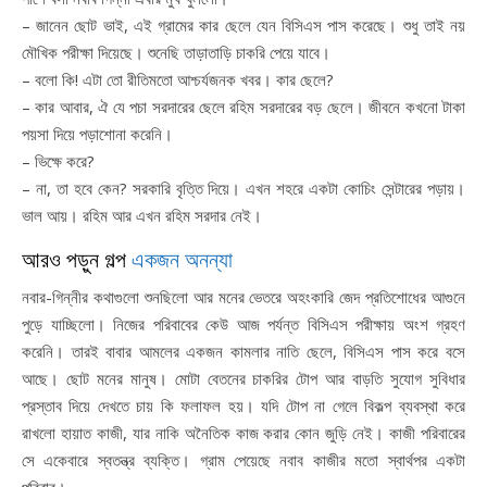
– জানেন ছোট ভাই, এই গ্রামের কার ছেলে যেন বিসিএস পাস করেছে। শুধু তাই নয়
মৌখিক পরীক্ষা দিয়েছে। শুনেছি তাড়াতাড়ি চাকরি পেয়ে যাবে।
– বলো কি! এটা তো রীতিমতো আশ্চর্যজনক খবর। কার ছেলে?
– কার আবার, ঐ যে পচা সরদারের ছেলে রহিম সরদারের বড় ছেলে। জীবনে কখনো টাকা
পয়সা দিয়ে পড়াশোনা করেনি।
– ভিক্ষে করে?
– না, তা হবে কেন? সরকারি বৃত্তি দিয়ে। এখন শহরে একটা কোচিং সেন্টারের পড়ায়।
ভাল আয়। রহিম আর এখন রহিম সরদার নেই।
আরও পড়ুন গল্প
একজন অনন্যা
নবার-গিন্নীর কথাগুলো শুনছিলো আর মনের ভেতরে অহংকারি জেদ প্রতিশোধের আগুনে
পুড়ে যাচ্ছিলো। নিজের পরিবাবের কেউ আজ পর্যন্ত বিসিএস পরীক্ষায় অংশ গ্রহণ
করেনি। তারই বাবার আমলের একজন কামলার নাতি ছেলে, বিসিএস পাস করে বসে
আছে। ছোট মনের মানুষ। মোটা বেতনের চাকরির টোপ আর বাড়তি সুযোগ সুবিধার
প্রস্তাব দিয়ে দেখতে চায় কি ফলাফল হয়। যদি টোপ না গেলে বিকল্প ব্যবস্থা করে
রাখলো হায়াত কাজী, যার নাকি অনৈতিক কাজ করার কোন জুড়ি নেই। কাজী পরিবারের
সে একেবারে স্বতন্ত্র ব্যক্তি। গ্রাম পেয়েছে নবাব কাজীর মতো স্বার্থপর একটা