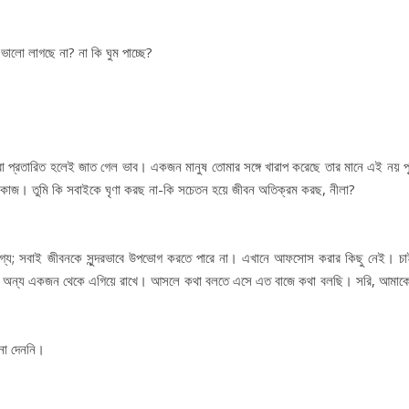
ালো লাগছে না? না কি ঘুম পাচ্ছে?
া প্রতারিত হলেই জাত গেল ভাব। একজন মানুষ তোমার সঙ্গে খারাপ করেছে তার মানে এই নয় পৃ
র কাজ। তুমি কি সবাইকে ঘৃণা করছ না-কি সচেতন হয়ে জীবন অতিক্রম করছ, নীলা?
গ্য; সবাই জীবনকে সুন্দরভাবে উপভোগ করতে পারে না। এখানে আফসোস করার কিছু নেই। চ
ষকে অন্য একজন থেকে এগিয়ে রাখে। আসলে কথা বলতে এসে এত বাজে কথা বলছি। সরি, আমাকে 
নো দেননি।