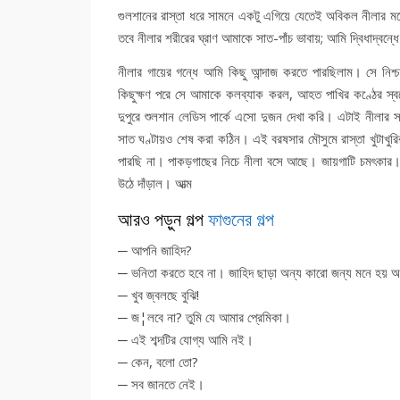
গুলশানের রাস্তা ধরে সামনে একটু এগিয়ে যেতেই অবিকল নীলার
তবে নীলার শরীরের ঘ্রাণ আমাকে সাত-পাঁচ ভাবায়; আমি দ্বিধাদ্বন্
নীলার গায়ের গন্ধে আমি কিছু আন্দাজ করতে পারছিলাম। সে নিশ
কিছুক্ষণ পরে সে আমাকে কলব্যাক করল, আহত পাখির কণ্ঠের স্
দুপুরে শুলশান লেডিস পার্কে এসো দুজন দেখা করি। এটাই নীলার 
সাত ঘণ্টায়ও শেষ করা কঠিন। এই বরষসার মৌসুমে রাস্তা খুটাখুর
পারছি না। পাকড়গাছের নিচে নীলা বসে আছে। জায়গাটি চমৎকার।
উঠে দাঁড়াল। আত্ম
আরও পড়ুন গল্প
ফাগুনের গল্প
─ আপনি জাহিদ?
─ ভনিতা করতে হবে না। জাহিদ ছাড়া অন্য কারো জন্য মনে হয় অ
─ খুব জ্বলছে বুঝি!
─ জ¦লবে না? তুমি যে আমার প্রেমিকা।
─ এই শব্দটির যোগ্য আমি নই।
─ কেন, বলো তো?
─ সব জানতে নেই।