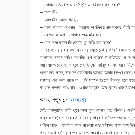
─ তোমার বাড়ি না পাবনাতে? তুমি এ পথ দিয়ে ঢাকা কেন?
─ মানে কী?
─ আমি ঠিক বুঝতে পারছি না।
─ আজ তোমাকে দেখলাম। আমাকে না চিনবার ভান করবার কী ছিল
─ সে অনেক কথা। তোমাকে অন্যদিন বলব।
─ কেন আজ বললে কি তোমার খুব ক্ষতি হয়ে যাবে?
─ ঠিক তা নয়। সব কথা সব সময় বলতে নেই। আপনি সহজে তা গ্রহ
আপনাকে সম্মান করি। কথাটির রেশ কাটতে না কাটতেই সে সংযোগ
প্যারালালভাবে সংযোগ হতে গেলেই শেষ পর্যন্ত সমস্যা হয়। ন
প্রবণ হয়ে যাচ্ছি; তার সম্পর্কে জানার আগ্রহ আমার দ্বিগুণ ব
সবসময় এক রকম থাকে না। এই সম্পর্ক হয়তো বিচ্ছন্ন হতে পারে, আব
না-হলে সম্পর্ক ভেঙে যায়। এখানে বিশ্বাস-অবিশ্বাসের একটি অদৃ
আরও পড়ুন গল্প
কাকভোর
সেই অবিশ্বাসের কাটা তুলে আনা দূরহ ব্যাপার হয়ে দাঁড়াল। একট
মানুষ ও গাড়ির ভেতরে কত পার্থক্য। মানুষ ধীরগতিতে গেলেও মানু
অফিস আছে। মোবাইল ফোন সাইলেন্ট করে বালিশের পাশে রেখে দিলা
গায়ে দেওয়া হয়নি। রাতের অলসতা অথবা মনভোলা হলে যা হয়। ভে