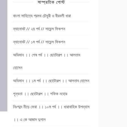
সাম্প্রতিক পোস্ট
বাংলা সাহিত্যে প্রমথ চৌধুরী ও বীরবলী ধারা
ন্যানোবট // ২য় পর্ব // সায়েন্স ফিকশন
ন্যানোবট // ১ম পর্ব // সায়েন্স ফিকশন
অভিমান ।। শেষ পর্ব ।। ছোটোগল্প ।। আলতাব
হোসেন
অভিমান ।। ১ম পর্ব ।। ছোটোগল্প ।। আলতাব হোসেন
শূন্যতা ।। ছোটোগল্প ।। শফিক নহোর
নিঃশব্দে নীড়ে ফেরা ।। ১০ম পর্ব ।। ধারাবাহিক উপন্যাস
।। এ কে আজাদ দুলাল