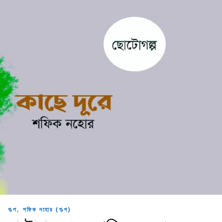
,
গল্প
শফিক নহোর (গল্প)