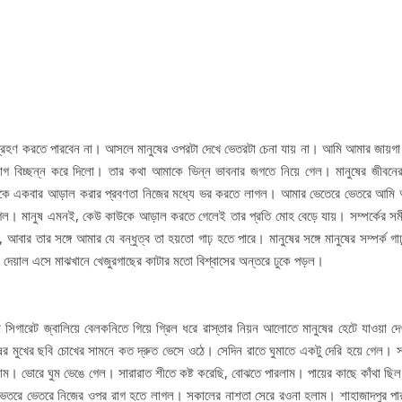
?
ণ করতে পারবেন না। আসলে মানুষের ওপরটা দেখে ভেতরটা চেনা যায় না। আমি আমার জায়গা
 বিচ্ছন্ন করে দিলো। তার কথা আমাকে ভিন্ন ভাবনার জগতে নিয়ে গেল। মানুষের জীবনের 
িজেকে একবার আড়াল করার প্রবণতা নিজের মধ্যে ভর করতে লাগল। আমার ভেতেরে ভেতরে আমি
েড়ে গেল। মানুষ এমনই, কেউ কাউকে আড়াল করতে গেলেই তার প্রতি মোহ বেড়ে যায়। সম্পর্কের স
ার তার সঙ্গে আমার যে বন্ধুত্ব তা হয়তো গাঢ় হতে পারে। মানুষের সঙ্গে মানুষের সম্পর্ক গা
শ দেয়াল এসে মাঝখানে খেজুরগাছের কাটার মতো বিশ্বাসের অন্তরে ঢুকে পড়ল।
া সিগারেট জ্বালিয়ে বেলকনিতে গিয়ে গ্রিল ধরে রাস্তার নিয়ন আলোতে মানুষের হেটে যাওয়া দ
ষের মুখের ছবি চোখের সামনে কত দ্রুত ভেসে ওঠে। সেদিন রাতে ঘুমাতে একটু দেরি হয়ে গেল। 
ম। ভোরে ঘুম ভেঙে গেল। সারারাত শীতে কষ্ট করেছি, বোঝতে পারলাম। পায়ের কাছে কাঁথা ছি
তরে ভেতরে নিজের ওপর রাগ হতে লাগল। সকালের নাশতা সেরে রওনা হলাম। শাহাজাদপুর পা