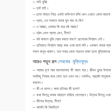
─ তাই বুঝি!
─ হ্যাঁ তাই।
─ চলো সামনে গিয়ে একটা কফিশপে বসি! কেন এখানে খোলা জায়গা ভ
─ ধ্যাৎ, এত সকালে কারো ঘুম পায় না-কি?
─ ও আচ্ছা, তোমার কি ঘরে বউ আছে?
─ হঠাৎ এমন প্রশ্ন কেন, নীলা?
─ বউ থাকলে বুঝি প্রেম করতে বারণ? ছেলেদের বিশ্বাস নেই।
─ দুনিয়াতে বিশ্বাস আছে কার ওপর বলো শুনি। একজন কারো দ্বার
সকল মানুষ খারাপ। তবে সবার থেকে সচেতন থাকা হলো বুদ্ধিমানে
আরও পড়ুন গল্প
লেখকের মুক্তিযুদ্ধ
─ আমার ঘৃণা আর ভালোবাসায় কী আসে যায়। জীবন সুন্দর উপভো
সবকিছু নিজের করে পেতে হবে এমন নয়। তকদিও, প্রচেষ্টা মানু
করবেন।
─ কী যে বলেন। ক্ষমা চাইবার কী হলো?
─ কথা কিন্তু কথার আড়ালে হারিয়ে ফেলেছেন। উত্তর কিন্তু এখ
─ কীসের উত্তর, লীনা?
─ আপনি কি বিবাহিত?