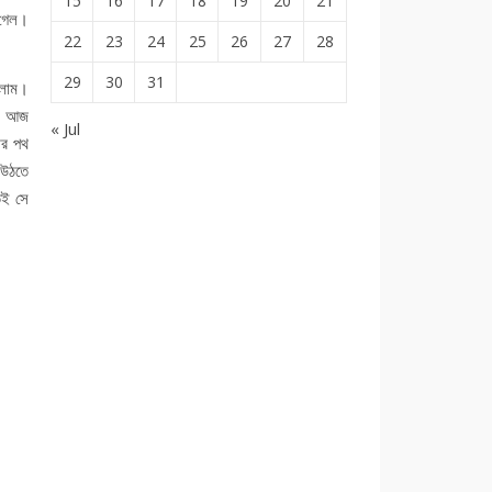
15
16
17
18
19
20
21
 গেল।
22
23
24
25
26
27
28
29
30
31
িলাম।
ম। আজ
« Jul
ার পথ
 উঠতে
েই সে