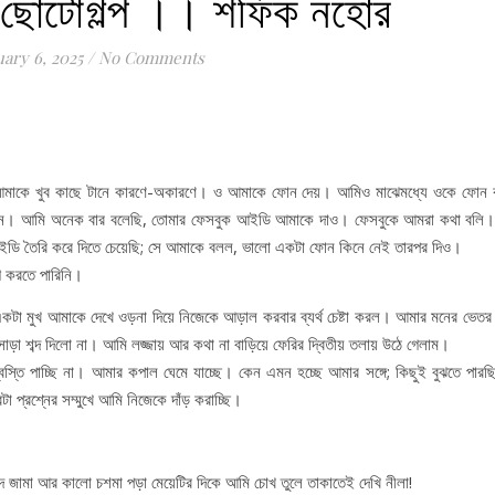
 ছোটোগল্প ।। শফিক নহোর
uary 6, 2025
/
No Comments
ণ আমাকে খুব কাছে টানে কারণে-অকারণে। ও আমাকে ফোন দেয়। আমিও মাঝেমধ্যে ওকে ফোন
ক’দিনে। আমি অনেক বার বলেছি, তোমার ফেসবুক আইডি আমাকে দাও। ফেসবুকে আমরা কথা বলি।
ি তৈরি করে দিতে চেয়েছি; সে আমাকে বলল, ভালো একটা ফোন কিনে নেই তারপর দিও।
গ করতে পারিনি।
ত একটা মুখ আমাকে দেখে ওড়না দিয়ে নিজেকে আড়াল করবার ব্যর্থ চেষ্টা করল। আমার মনের ভেতর স
া শব্দ দিলো না। আমি লজ্জায় আর কথা না বাড়িয়ে ফেরির দ্বিতীয় তলায় উঠে গেলাম।
তি পাচ্ছি না। আমার কপাল ঘেমে যাচ্ছে। কেন এমন হচ্ছে আমার সঙ্গে; কিছুই বুঝতে পারছ
 প্রশ্নের সম্মুখে আমি নিজেকে দাঁড় করাচ্ছি।
ুদ জামা আর কালো চশমা পড়া মেয়েটির দিকে আমি চোখ তুলে তাকাতেই দেখি নীলা!