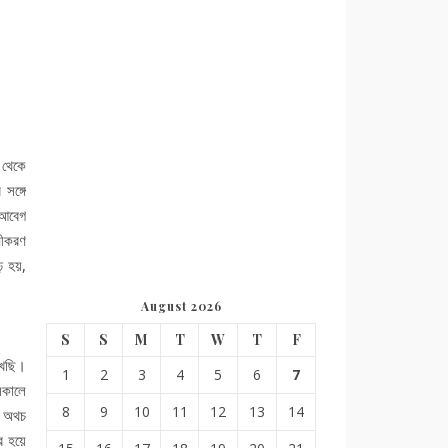
 থেকে
সঙ্গে
 আবেগ
মীকরণ
ঢ় হয়,
August 2026
S
S
M
T
W
T
F
েখছি।
1
2
3
4
5
6
7
সকালে
8
9
10
11
12
13
14
ল অথচ
র হয়ে