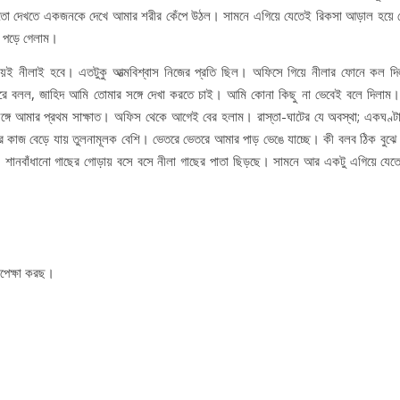
 মতো দেখতে একজনকে দেখে আমার শরীর কেঁপে উঠল। সামনে এগিয়ে যেতেই রিকসা আড়াল হয়ে
ধে পড়ে গেলাম।
্চয়ই নীলাই হবে। এতটুকু আত্মবিশ্বাস নিজের প্রতি ছিল। অফিসে গিয়ে নীলার ফোনে কল দ
বরে বলল, জাহিদ আমি তোমার সঙ্গে দেখা করতে চাই। আমি কোনা কিছু না ভেবেই বলে দিলা
সঙ্গে আমার প্রথম সাক্ষাত। অফিস থেকে আগেই বের হলাম। রাস্তা-ঘাটের যে অবস্থা; একঘণ্ট
ির কাজ বেড়ে যায় তুলনামূলক বেশি। ভেতরে ভেতরে আমার পাড় ভেঙে যাচ্ছে। কী বলব ঠিক বুঝে
 শানবাঁধানো গাছের গোড়ায় বসে বসে নীলা গাছের পাতা ছিড়ছে। সামনে আর একটু এগিয়ে যেত
পেক্ষা করছ।