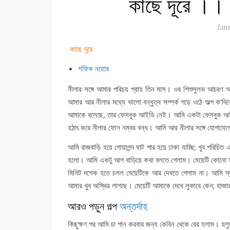
কাছে দূরে ।।
Jan
কাছে দূরে
শফিক নহোর
নীলার সঙ্গে আমার পরিচয় প্রায় তিন মাস। ওর শিশুসুলভ আচর
আমার আর নীলার মধ্যে ভালো বন্ধুত্ব সম্পর্ক গড়ে ওঠে অল্প 
আমাকে বলেছে, তার ফেসবুক আইডি নেই। আমি একটা ফেসবুক আইড
হঠাৎ করে নীলার ফোন নম্বর বন্ধ। আমি আর নীলার সঙ্গে যোগাযো
আমি রাজবাড়ি হয়ে গোয়ালন্দ ঘাট পার হয়ে ঢাকা যাচ্ছি; খুব পরিচি
হলো। আমি একটু আগ বাড়িয়ে কথা বলতে গেলাম। মেয়েটি কোনো সাড়
মিনিট দশেক হতে চলল মেয়েটিকে আর দেখতে পেলাম না। আমি স্বস্
আমার খুব অস্থির লাগছে। মেয়েটি আমাকে দেখে লুকাবে কেন; হাজারটা
আরও পড়ুন গল্প
অন্তর্দাহ
কিছুক্ষণ পর আমি চা পান করবার জন্য কেবিন থেকে বের হলাম। হল