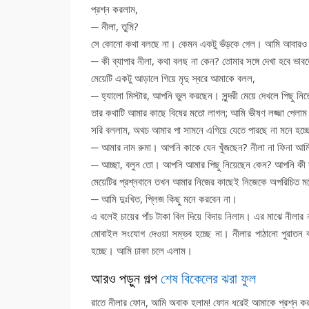
প্রশ্ন করলাম,
─ নীলা, তুমি?
সে কোনো কথা বলছে না। কেমন একটু ভঁড়কে গেল। আমি আবারও 
─ কী ব্যাপার নীলা, কথা বলছ না কেন? তোমার সঙ্গে দেখা হবে ভাব
মেয়েটি একটু আড়ালে গিয়ে মৃদু স্বরে আমাকে বলল,
─ হ্যালো মিস্টার, আপনি ভুল করছেন। সুন্দরী মেয়ে দেখলে পিছু নিত
তার কথাটি আমার কাছে বিষের মতো লাগল; আমি ভীষণ লজ্জা পেলা
সরি বললাম, অথচ আমার পা সামনে এগিয়ে যেতে পারছে না মনে হচ্ছ
─ আমার নাম রুমা। আপনি কাকে যেন খুঁজছেন? নীলা না ফিনা আ
─ আচ্ছা, বলুন তো। আপনি আমার পিছু নিয়েছেন কেন? আপনি কী সাং
মেয়েটির প্রশ্নবানে তখন আমার নিজের কাছেই নিজেকে অপরিচিত ম
─ আমি দুঃখিত, প্লিজ কিছু মনে করবেন না।
এ বলেই চায়ের পাঁচ টাকা বিল দিয়ে বিদায় নিলাম। এর মাঝে নীলার 
মোবাইল সংযোগ দেওয়া সম্ভব হচ্ছে না। নীলার পাঠানো পুরাতন 
হচ্ছে। আমি ঢাকা চলে এলাম।
আরও পড়ুন গল্প
শেষ বিকেলের ঝরা ফুল
রাতে নীলার ফোন, আমি অবাক হলাম! ফোন ধরেই আমাকে প্রশ্ন ক