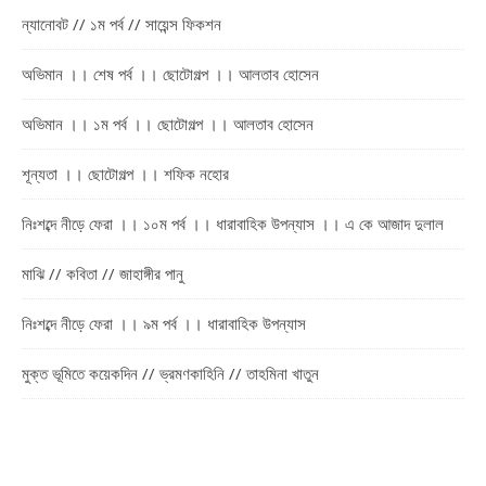
ন্যানোবট // ১ম পর্ব // সায়েন্স ফিকশন
অভিমান ।। শেষ পর্ব ।। ছোটোগল্প ।। আলতাব হোসেন
অভিমান ।। ১ম পর্ব ।। ছোটোগল্প ।। আলতাব হোসেন
শূন্যতা ।। ছোটোগল্প ।। শফিক নহোর
নিঃশব্দে নীড়ে ফেরা ।। ১০ম পর্ব ।। ধারাবাহিক উপন্যাস ।। এ কে আজাদ দুলাল
মাঝি // কবিতা // জাহাঙ্গীর পানু
নিঃশব্দে নীড়ে ফেরা ।। ৯ম পর্ব ।। ধারাবাহিক উপন্যাস
মুক্ত ভূমিতে কয়েকদিন // ভ্রমণকাহিনি // তাহমিনা খাতুন