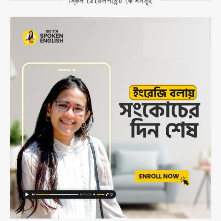
স্কিল ডেভেলপমেন্ট কোর্সসমূহ