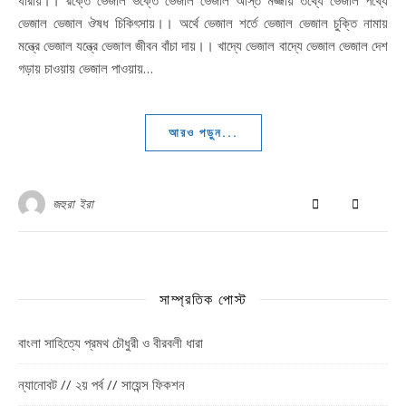
ধারায়।। রক্তে ভেজাল ভক্তে ভেজাল ভেজাল অস্তি মজ্জায় তথ্যে ভেজাল পথ্যে
ভেজাল ভেজাল ঔষধ চিকিৎসায়।। অর্থে ভেজাল শর্তে ভেজাল ভেজাল চুক্তি নামায়
মন্ত্রে ভেজাল যন্ত্রে ভেজাল জীবন বাঁচা দায়।। খাদ্যে ভেজাল বাদ্যে ভেজাল ভেজাল দেশ
গড়ায় চাওয়ায় ভেজাল পাওয়ায়…
আরও পড়ুন...
জহুরা ইরা
সাম্প্রতিক পোস্ট
বাংলা সাহিত্যে প্রমথ চৌধুরী ও বীরবলী ধারা
ন্যানোবট // ২য় পর্ব // সায়েন্স ফিকশন