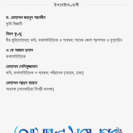
উপদেষ্টামণ্ডলী
ড. মোহাম্মদ জয়নুল আবেদীন
কৃষি বিজ্ঞানী
বিমল কুণ্ডু
বীর মুক্তিযোদ্ধা; কবি, কথাসাহিত্যিক ও গবেষক; সাবেক জেলা প্রশাসক ও যুগ্মসচিব
এ কে আজাদ দুলাল
কথাসাহিত্যিক
মোহাম্মদ সেলিমুজ্জামান
কবি, কথাসাহিত্যিক ও গবেষক; পরিচালক (নায়েম, ঢাকা)
মোহাম্মদ আব্দুল বাছেত
অধ্যক্ষ (সাতবাড়িয়া ডিগ্রী কলেজ)