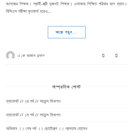
কলেজের শিক্ষক। স্বামী-স্ত্রী দুজনই শিক্ষক। এলাকায় শিক্ষিত পরিবার বলে খ্যাত।
বিসিএস পরীক্ষা কৃতকার্য হয়েও,…
আরো পড়ুন...
এ কে আজাদ দুলাল
সাম্প্রতিক পোস্ট
ন্যানোবট // ২য় পর্ব // সায়েন্স ফিকশন
ন্যানোবট // ১ম পর্ব // সায়েন্স ফিকশন
অভিমান ।। শেষ পর্ব ।। ছোটোগল্প ।। আলতাব হোসেন