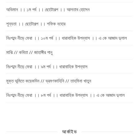
অভিমান ।। ১ম পর্ব ।। ছোটোগল্প ।। আলতাব হোসেন
শূন্যতা ।। ছোটোগল্প ।। শফিক নহোর
নিঃশব্দে নীড়ে ফেরা ।। ১০ম পর্ব ।। ধারাবাহিক উপন্যাস ।। এ কে আজাদ দুলাল
মাঝি // কবিতা // জাহাঙ্গীর পানু
নিঃশব্দে নীড়ে ফেরা ।। ৯ম পর্ব ।। ধারাবাহিক উপন্যাস
মুক্ত ভূমিতে কয়েকদিন // ভ্রমণকাহিনি // তাহমিনা খাতুন
নিঃশব্দে নীড়ে ফেরা ।। ৮ম পর্ব ।। ধারাবাহিক উপন্যাস ।। এ কে আজাদ দুলাল
আর্কাইভ