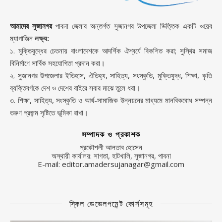
আমাদের সুজানগর
পাবনা জেলার অন্তর্গত সুজানগর উপজেলা ভিত্তিক একটি ওয়েব
ম্যাগাজিন
লক্ষ্য:
১. মুক্তিযুদ্ধের চেতনায় বাংলাদেশকে আদর্শিক ঐশ্বর্যে বিকশিত করা; সুস্থির সমাজ
বিনির্মাণে সার্বিক সহযোগিতা প্রদান করা।
২. সুজানগর উপজেলার ইতিহাস, ঐতিহ্য, সাহিত্য, সংস্কৃতি, মুক্তিযুদ্ধ, শিক্ষা, কৃতি
ব্যক্তিবর্গকে দেশ ও দেশের বাইরে সবার মাঝে তুলে ধরা।
৩. শিক্ষা, সাহিত্য, সংস্কৃতি ও আর্থ-সামাজিক উন্নয়নের মাধ্যমে মানবিকবোধ সম্পন্ন
তরুণ প্রজন্ম সৃষ্টিতে ভূমিকা রাখা।
সম্পাদক ও প্রকাশক
প্রকৌশলী আলতাব হোসেন
অস্থায়ী কার্যালয়: সাগতা, হাটখালি, সুজানগর, পাবনা
E-mail: editor.amadersujanagar@gmail.com
স্কিল ডেভেলপমেন্ট কোর্সসমূহ