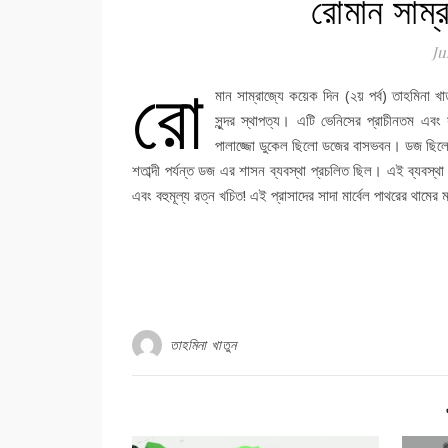
রোমান সাম্র
Ju
রো
মান সাম্রাজ্যে কয়েক দিন (২য় পর্ব) তাহমিনা
সুন্দর স্থাপত্য। এটি ভেনিসের প্রাচীনতম এব
পালাজ্জো ডুকেল ছিলো ডজের বাসভবন। ডজ ছিলেন ভ
শতাব্দী পর্যন্ত ডজ এর শাসন ব্যবস্থা প্রচলিত ছিল। এই ব্যবস্থা 
এবং বহুমূল্য রত্ন খচিত! এই প্রাসাদের সাদা মার্বেল পাথরের থামে
তাহমিনা খাতুন