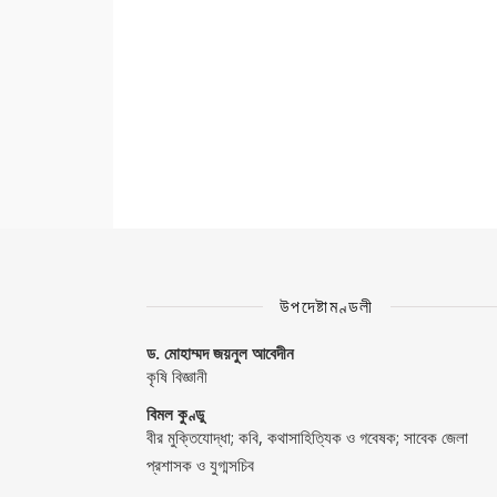
উপদেষ্টামণ্ডলী
ড. মোহাম্মদ জয়নুল আবেদীন
কৃষি বিজ্ঞানী
বিমল কুণ্ডু
বীর মুক্তিযোদ্ধা; কবি, কথাসাহিত্যিক ও গবেষক; সাবেক জেলা
প্রশাসক ও যুগ্মসচিব