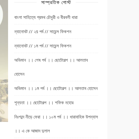
সাম্প্রতিক পোস্ট
বাংলা সাহিত্যে প্রমথ চৌধুরী ও বীরবলী ধারা
ন্যানোবট // ২য় পর্ব // সায়েন্স ফিকশন
ন্যানোবট // ১ম পর্ব // সায়েন্স ফিকশন
অভিমান ।। শেষ পর্ব ।। ছোটোগল্প ।। আলতাব
হোসেন
অভিমান ।। ১ম পর্ব ।। ছোটোগল্প ।। আলতাব হোসেন
শূন্যতা ।। ছোটোগল্প ।। শফিক নহোর
নিঃশব্দে নীড়ে ফেরা ।। ১০ম পর্ব ।। ধারাবাহিক উপন্যাস
।। এ কে আজাদ দুলাল