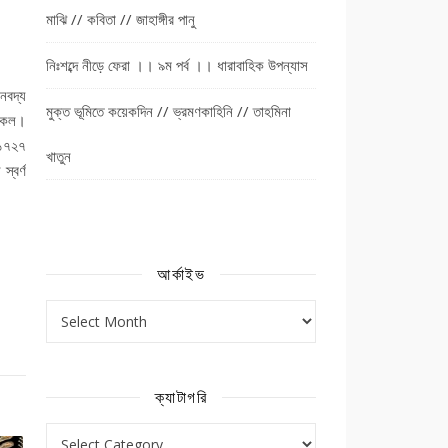
মাঝি // কবিতা // জাহাঙ্গীর পানু
নিঃশব্দে নীড়ে ফেরা ।। ৯ম পর্ব ।। ধারাবাহিক উপন্যাস
নবদ্য
মুক্ত ভূমিতে কয়েকদিন // ভ্রমণকাহিনি // তাহমিনা
ুকেল।
-১৭২৭
খাতুন
স্বর্ণ
আর্কাইভ
আর্কাইভ
ক্যাটাগরি
ক্যাটাগরি