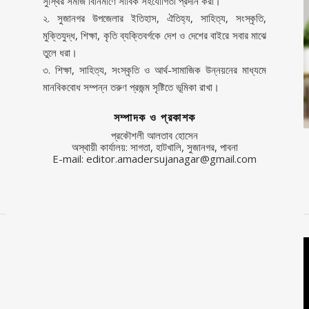
সুস্থির সমাজ বিনির্মাণে সার্বিক সহযোগিতা প্রদান করা।
২. সুজানগর উপজেলার ইতিহাস, ঐতিহ্য, সাহিত্য, সংস্কৃতি,
মুক্তিযুদ্ধ, শিক্ষা, কৃতি ব্যক্তিবর্গকে দেশ ও দেশের বাইরে সবার মাঝে
তুলে ধরা।
৩. শিক্ষা, সাহিত্য, সংস্কৃতি ও আর্থ-সামাজিক উন্নয়নের মাধ্যমে
মানবিকবোধ সম্পন্ন তরুণ প্রজন্ম সৃষ্টিতে ভূমিকা রাখা।
সম্পাদক ও প্রকাশক
প্রকৌশলী আলতাব হোসেন
অস্থায়ী কার্যালয়: সাগতা, হাটখালি, সুজানগর, পাবনা
E-mail: editor.amadersujanagar@gmail.com