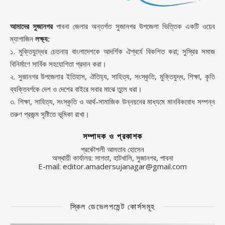
আমাদের সুজানগর
পাবনা জেলার অন্তর্গত সুজানগর উপজেলা ভিত্তিক একটি ওয়েব
ম্যাগাজিন
লক্ষ্য:
১. মুক্তিযুদ্ধের চেতনায় বাংলাদেশকে আদর্শিক ঐশ্বর্যে বিকশিত করা; সুস্থির সমাজ
বিনির্মাণে সার্বিক সহযোগিতা প্রদান করা।
২. সুজানগর উপজেলার ইতিহাস, ঐতিহ্য, সাহিত্য, সংস্কৃতি, মুক্তিযুদ্ধ, শিক্ষা, কৃতি
ব্যক্তিবর্গকে দেশ ও দেশের বাইরে সবার মাঝে তুলে ধরা।
৩. শিক্ষা, সাহিত্য, সংস্কৃতি ও আর্থ-সামাজিক উন্নয়নের মাধ্যমে মানবিকবোধ সম্পন্ন
তরুণ প্রজন্ম সৃষ্টিতে ভূমিকা রাখা।
সম্পাদক ও প্রকাশক
প্রকৌশলী আলতাব হোসেন
অস্থায়ী কার্যালয়: সাগতা, হাটখালি, সুজানগর, পাবনা
E-mail: editor.amadersujanagar@gmail.com
স্কিল ডেভেলপমেন্ট কোর্সসমূহ