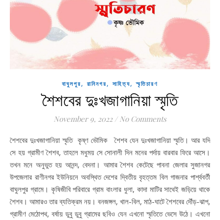
,
,
,
বাঘুলপুর
রানিনগর
সাহিত্য
স্মৃতিচারণ
শৈশবের দুঃখজাগানিয়া স্মৃতি
November 9, 2022
/
No Comments
শৈশবের দুঃখজাগানিয়া স্মৃতি কৃষ্ণ ভৌমিক শৈশব যেন দুঃখজাগানিয়া স্মৃতি। আর যদি
সে হয় গ্রামীণ শৈশব, তাহলে মধুময় সে সোনালী দিন মনের পর্দায় বারবার ফিরে আসে।
তখন মনে অনুভুত হয় আনন্দ, বেদনা। আমার শৈশব কেটেছে পাবনা জেলার সুজানগর
উপজেলার রাণীনগর ইউনিয়নে অবস্থিত দেশের দ্বিতীয় বৃহত্তম বিল গাজনার পার্শ্ববর্তী
বাঘুলপুর গ্রামে। কৃষিজীবি পরিবারে গ্রাম বাংলার ধুলা, কাদা মাটির সাথেই জড়িয়ে থাকে
শৈশব। আমারও তার ব্যতিক্রম নয়। বনজঙ্গল, খাল-বিল, মাঠ-ঘাটে শৈশবের দৌঁড়-ঝাপ,
গ্রামীণ মেঠোপথ, বর্ষায় ডুবু ডুবু গ্রামের ছবিও যেন এখনো স্মৃতিতে ভেসে উঠে। এখনো