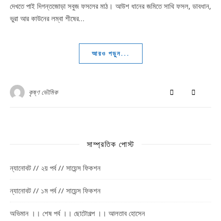
দেখতে পাই দিগন্তজোড়া সবুজ ফসলের মাঠ। আউশ ধানের জমিতে সাথি ফসল, ডাবধান,
ভুরা আর কাউনের লম্বা শীষের…
আরও পড়ুন...
কৃষ্ণ ভৌমিক
সাম্প্রতিক পোস্ট
ন্যানোবট // ২য় পর্ব // সায়েন্স ফিকশন
ন্যানোবট // ১ম পর্ব // সায়েন্স ফিকশন
অভিমান ।। শেষ পর্ব ।। ছোটোগল্প ।। আলতাব হোসেন