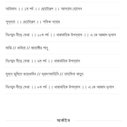
অভিমান ।। ১ম পর্ব ।। ছোটোগল্প ।। আলতাব হোসেন
শূন্যতা ।। ছোটোগল্প ।। শফিক নহোর
নিঃশব্দে নীড়ে ফেরা ।। ১০ম পর্ব ।। ধারাবাহিক উপন্যাস ।। এ কে আজাদ দুলাল
মাঝি // কবিতা // জাহাঙ্গীর পানু
নিঃশব্দে নীড়ে ফেরা ।। ৯ম পর্ব ।। ধারাবাহিক উপন্যাস
মুক্ত ভূমিতে কয়েকদিন // ভ্রমণকাহিনি // তাহমিনা খাতুন
নিঃশব্দে নীড়ে ফেরা ।। ৮ম পর্ব ।। ধারাবাহিক উপন্যাস ।। এ কে আজাদ দুলাল
আর্কাইভ