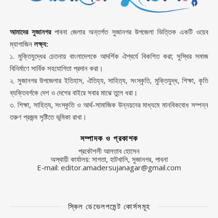
আমাদের সুজানগর
পাবনা জেলার অন্তর্গত সুজানগর উপজেলা ভিত্তিক একটি ওয়েব
ম্যাগাজিন
লক্ষ্য:
১. মুক্তিযুদ্ধের চেতনায় বাংলাদেশকে আদর্শিক ঐশ্বর্যে বিকশিত করা; সুস্থির সমাজ
বিনির্মাণে সার্বিক সহযোগিতা প্রদান করা।
২. সুজানগর উপজেলার ইতিহাস, ঐতিহ্য, সাহিত্য, সংস্কৃতি, মুক্তিযুদ্ধ, শিক্ষা, কৃতি
ব্যক্তিবর্গকে দেশ ও দেশের বাইরে সবার মাঝে তুলে ধরা।
৩. শিক্ষা, সাহিত্য, সংস্কৃতি ও আর্থ-সামাজিক উন্নয়নের মাধ্যমে মানবিকবোধ সম্পন্ন
তরুণ প্রজন্ম সৃষ্টিতে ভূমিকা রাখা।
সম্পাদক ও প্রকাশক
প্রকৌশলী আলতাব হোসেন
অস্থায়ী কার্যালয়: সাগতা, হাটখালি, সুজানগর, পাবনা
E-mail: editor.amadersujanagar@gmail.com
স্কিল ডেভেলপমেন্ট কোর্সসমূহ