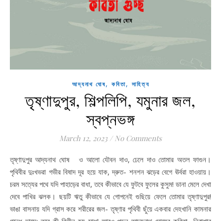
,
,
আদ্যনাথ ঘোষ
কবিতা
সাহিত্য
তৃষ্ণাদুপুর, শিল্পলিপি, যমুনার জল,
স্বপ্নভঙ্গ
March 12, 2023
/
No Comments
তৃষ্ণাদুপুর আদ্যনাথ ঘোষ ও আলো যৌবন দাও, ঢেলে দাও তোমার অতল ফাগুন।
পৃথিবীর দুঃখভরা গভীর বিষাদ দূর হয়ে যাক, দ্রুত- শনশন ঝড়ের বেগে ঊর্বরা হাওয়ায়।
চরম সত্যের পথে যদি পাহাড়ের বাধা, তবে কীভাবে যে ফুটবে ফুলের কুসুম! ডানা মেলে দেখা
দেবে পাখির ঝলক। ছয়টি ঋতু কীভাবে যে গোপনেই গুছিয়ে ফেলে তোমার তৃষ্ণাদুপুর!
ভাঙা বাসনায় যদি গ্রাস করে শরীরের জল- তৃষ্ণার পৃথিবী ছুঁয়ে একবার দেহখানি কামনার