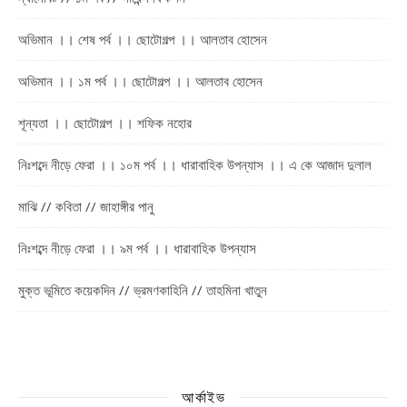
অভিমান ।। শেষ পর্ব ।। ছোটোগল্প ।। আলতাব হোসেন
অভিমান ।। ১ম পর্ব ।। ছোটোগল্প ।। আলতাব হোসেন
শূন্যতা ।। ছোটোগল্প ।। শফিক নহোর
নিঃশব্দে নীড়ে ফেরা ।। ১০ম পর্ব ।। ধারাবাহিক উপন্যাস ।। এ কে আজাদ দুলাল
মাঝি // কবিতা // জাহাঙ্গীর পানু
নিঃশব্দে নীড়ে ফেরা ।। ৯ম পর্ব ।। ধারাবাহিক উপন্যাস
মুক্ত ভূমিতে কয়েকদিন // ভ্রমণকাহিনি // তাহমিনা খাতুন
আর্কাইভ