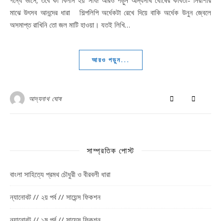
গন্ধে ভাসে; তবে কী বিলীন হয় সাধ! আরও পড়ুন আদ্যনাথ ঘোষের কবিতা- নিরাশার
মাঝে উৎসব আনন্দের ধারা শিল্পলিপি অর্ধেকটা রেখে দিয়ে বাকি অর্ধেক উনুন জ্বেলে
অসমাপ্ত রাখিনি তো জল মাটি হাওয়া। যতই লিখি…
আরও পড়ুন...
আদ্যনাথ ঘোষ
সাম্প্রতিক পোস্ট
বাংলা সাহিত্যে প্রমথ চৌধুরী ও বীরবলী ধারা
ন্যানোবট // ২য় পর্ব // সায়েন্স ফিকশন
ন্যানোবট // ১ম পর্ব // সায়েন্স ফিকশন