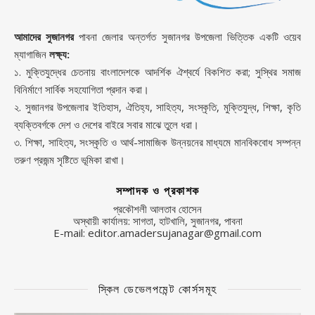
আমাদের সুজানগর
পাবনা জেলার অন্তর্গত সুজানগর উপজেলা ভিত্তিক একটি ওয়েব
ম্যাগাজিন
লক্ষ্য:
১. মুক্তিযুদ্ধের চেতনায় বাংলাদেশকে আদর্শিক ঐশ্বর্যে বিকশিত করা; সুস্থির সমাজ
বিনির্মাণে সার্বিক সহযোগিতা প্রদান করা।
২. সুজানগর উপজেলার ইতিহাস, ঐতিহ্য, সাহিত্য, সংস্কৃতি, মুক্তিযুদ্ধ, শিক্ষা, কৃতি
ব্যক্তিবর্গকে দেশ ও দেশের বাইরে সবার মাঝে তুলে ধরা।
৩. শিক্ষা, সাহিত্য, সংস্কৃতি ও আর্থ-সামাজিক উন্নয়নের মাধ্যমে মানবিকবোধ সম্পন্ন
তরুণ প্রজন্ম সৃষ্টিতে ভূমিকা রাখা।
সম্পাদক ও প্রকাশক
প্রকৌশলী আলতাব হোসেন
অস্থায়ী কার্যালয়: সাগতা, হাটখালি, সুজানগর, পাবনা
E-mail: editor.amadersujanagar@gmail.com
স্কিল ডেভেলপমেন্ট কোর্সসমূহ