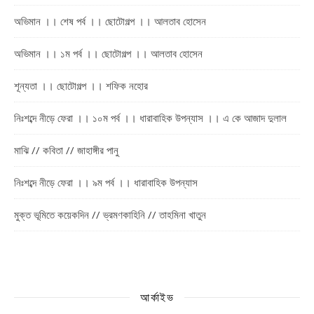
অভিমান ।। শেষ পর্ব ।। ছোটোগল্প ।। আলতাব হোসেন
অভিমান ।। ১ম পর্ব ।। ছোটোগল্প ।। আলতাব হোসেন
শূন্যতা ।। ছোটোগল্প ।। শফিক নহোর
নিঃশব্দে নীড়ে ফেরা ।। ১০ম পর্ব ।। ধারাবাহিক উপন্যাস ।। এ কে আজাদ দুলাল
মাঝি // কবিতা // জাহাঙ্গীর পানু
নিঃশব্দে নীড়ে ফেরা ।। ৯ম পর্ব ।। ধারাবাহিক উপন্যাস
মুক্ত ভূমিতে কয়েকদিন // ভ্রমণকাহিনি // তাহমিনা খাতুন
আর্কাইভ