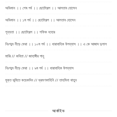
অভিমান ।। শেষ পর্ব ।। ছোটোগল্প ।। আলতাব হোসেন
অভিমান ।। ১ম পর্ব ।। ছোটোগল্প ।। আলতাব হোসেন
শূন্যতা ।। ছোটোগল্প ।। শফিক নহোর
নিঃশব্দে নীড়ে ফেরা ।। ১০ম পর্ব ।। ধারাবাহিক উপন্যাস ।। এ কে আজাদ দুলাল
মাঝি // কবিতা // জাহাঙ্গীর পানু
নিঃশব্দে নীড়ে ফেরা ।। ৯ম পর্ব ।। ধারাবাহিক উপন্যাস
মুক্ত ভূমিতে কয়েকদিন // ভ্রমণকাহিনি // তাহমিনা খাতুন
আর্কাইভ