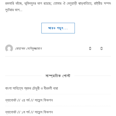
রকমারি ভাঁজে, ভূমিদস্যুর ভাগ রয়েছে; তোমার ঐ বেলুয়াড়ী ঝাড়বাতিতে, রাষ্ট্রীয় সম্পদ
লুটেরার ভাগ…
আরও পড়ুন...
মোহাম্মদ সেলিমুজ্জামান
সাম্প্রতিক পোস্ট
বাংলা সাহিত্যে প্রমথ চৌধুরী ও বীরবলী ধারা
ন্যানোবট // ২য় পর্ব // সায়েন্স ফিকশন
ন্যানোবট // ১ম পর্ব // সায়েন্স ফিকশন