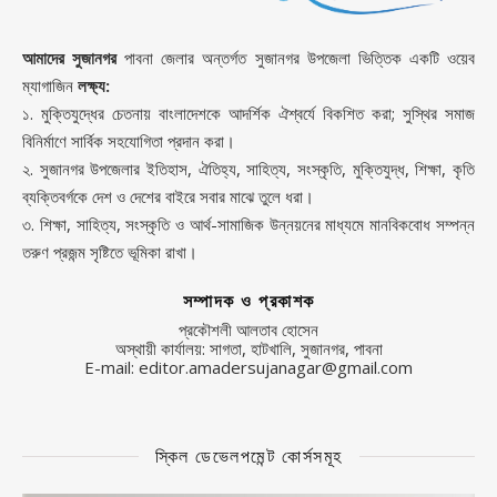
আমাদের সুজানগর
পাবনা জেলার অন্তর্গত সুজানগর উপজেলা ভিত্তিক একটি ওয়েব
ম্যাগাজিন
লক্ষ্য:
১. মুক্তিযুদ্ধের চেতনায় বাংলাদেশকে আদর্শিক ঐশ্বর্যে বিকশিত করা; সুস্থির সমাজ
বিনির্মাণে সার্বিক সহযোগিতা প্রদান করা।
২. সুজানগর উপজেলার ইতিহাস, ঐতিহ্য, সাহিত্য, সংস্কৃতি, মুক্তিযুদ্ধ, শিক্ষা, কৃতি
ব্যক্তিবর্গকে দেশ ও দেশের বাইরে সবার মাঝে তুলে ধরা।
৩. শিক্ষা, সাহিত্য, সংস্কৃতি ও আর্থ-সামাজিক উন্নয়নের মাধ্যমে মানবিকবোধ সম্পন্ন
তরুণ প্রজন্ম সৃষ্টিতে ভূমিকা রাখা।
সম্পাদক ও প্রকাশক
প্রকৌশলী আলতাব হোসেন
অস্থায়ী কার্যালয়: সাগতা, হাটখালি, সুজানগর, পাবনা
E-mail: editor.amadersujanagar@gmail.com
স্কিল ডেভেলপমেন্ট কোর্সসমূহ