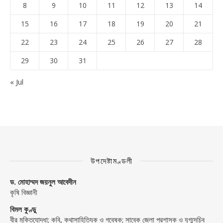
8
9
10
11
12
13
14
15
16
17
18
19
20
21
22
23
24
25
26
27
28
29
30
31
« Jul
উপদেষ্টামণ্ডলী
ড. মোহাম্মদ জয়নুল আবেদীন
কৃষি বিজ্ঞানী
বিমল কুণ্ডু
বীর মুক্তিযোদ্ধা; কবি, কথাসাহিত্যিক ও গবেষক; সাবেক জেলা প্রশাসক ও যুগ্মসচিব