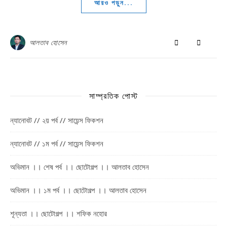
আরও পড়ুন...
আলতাব হোসেন
সাম্প্রতিক পোস্ট
ন্যানোবট // ২য় পর্ব // সায়েন্স ফিকশন
ন্যানোবট // ১ম পর্ব // সায়েন্স ফিকশন
অভিমান ।। শেষ পর্ব ।। ছোটোগল্প ।। আলতাব হোসেন
অভিমান ।। ১ম পর্ব ।। ছোটোগল্প ।। আলতাব হোসেন
শূন্যতা ।। ছোটোগল্প ।। শফিক নহোর