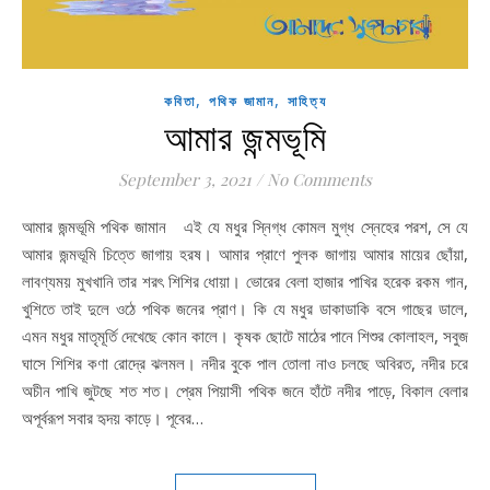
,
,
কবিতা
পথিক জামান
সাহিত্য
আমার জন্মভূমি
September 3, 2021
/
No Comments
আমার জন্মভূমি পথিক জামান এই যে মধুর স্নিগ্ধ কোমল মুগ্ধ স্নেহের পরশ, সে যে
আমার জন্মভূমি চিত্তে জাগায় হরষ। আমার প্রাণে পুলক জাগায় আমার মায়ের ছোঁয়া,
লাবণ্যময় মুখখানি তার শরৎ শিশির ধোয়া। ভোরের বেলা হাজার পাখির হরেক রকম গান,
খুশিতে তাই দুলে ওঠে পথিক জনের প্রাণ। কি যে মধুর ডাকাডাকি বসে গাছের ডালে,
এমন মধুর মাতৃমূর্তি দেখেছে কোন কালে। কৃষক ছোটে মাঠের পানে শিশুর কোলাহল, সবুজ
ঘাসে শিশির কণা রোদ্রে ঝলমল। নদীর বুকে পাল তোলা নাও চলছে অবিরত, নদীর চরে
অচীন পাখি জুটছে শত শত। প্রেম পিয়াসী পথিক জনে হাঁটে নদীর পাড়ে, বিকাল বেলার
অপূর্বরূপ সবার হৃদয় কাড়ে। পূবের…