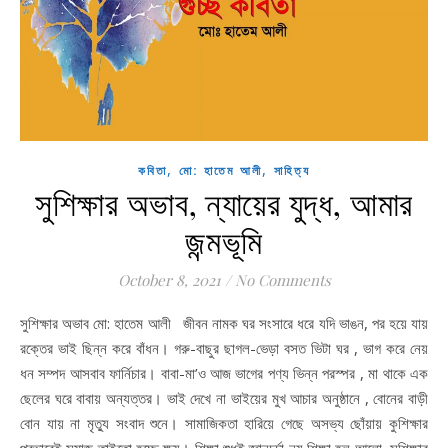
,
,
কবিতা
মো: হাতেম আলী
সাহিত্য
সুশিক্ষার অভাব, ন্যায়ের যুদ্ধ, আমার
জন্মভূমি
October 8, 2021
/
No Comments
সুশিক্ষার অভাব মো: হাতেম আলী জীবন নামক ঘর সংসারে ধরে যদি ভাঙন, পর হয়ে যায়
রক্তের ভাই ছিন্ন করে বাঁধন। গরু-বাছুর ছাগল-ভেড়া বসত ভিটা ঘর , ভাগ করে নেয়
ধন সম্পদ আসবাব ফার্নিচার। বাবা-মা’ও আজ ভাগের পণ্য ভিন্ন পরস্পর , মা থাকে এক
ছেলের ঘরে বাবায় অন্যত্তর। ভাই দেখে না ভাইয়ের মুখ আচার অনুষ্ঠানে , বোনের বাড়ী
বোন যায় না মৃত্যু সংবাদ শুনে। সামাজিকতা হারিয়ে গেছে অসভ্য ছোঁয়ায় কুশিক্ষার
প্রভাবেই সমাজ তাইতো হচ্ছে ক্ষয়। শিক্ষা শুধুই জ্ঞানচর্চা নয় শিক্ষা হল আলো, সুশিক্ষার