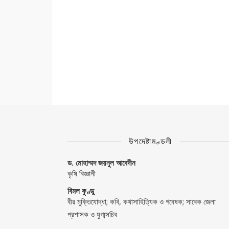
উপদেষ্টামণ্ডলী
ড. মোহাম্মদ জয়নুল আবেদীন
কৃষি বিজ্ঞানী
বিমল কুণ্ডু
বীর মুক্তিযোদ্ধা; কবি, কথাসাহিত্যিক ও গবেষক; সাবেক জেলা
প্রশাসক ও যুগ্মসচিব