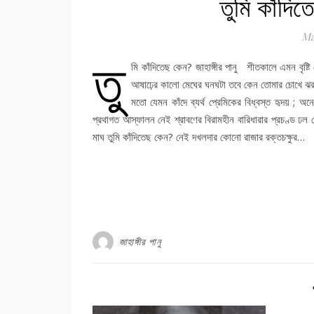
তুমি কাঁদি
Ma
তু
মি কাঁদিতেছ কেন? জাহাঙ্গীর পানু শীতকালে এমন বৃষ্
আষাঢ়ের কালো মেঘের ঘনঘটা তবে কেন তোমার চোখে ঝরছে 
মতো যেমন কাঁদে ব্যর্থ প্রেমিকের বিধ্বস্ত হৃদয় 
প্রথাগত আস্ফালন নেই শ্রাবণের বিরামহীন বারিধারার প্রচণ্ড ঢল
মাঘ তুমি কাঁদিতেছ কেন? নেই দখলদার কোনো রাজার রক্তচক্ষুর…
জাহাঙ্গীর পানু