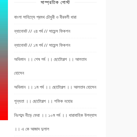
সাম্প্রতিক পোস্ট
বাংলা সাহিত্যে প্রমথ চৌধুরী ও বীরবলী ধারা
ন্যানোবট // ২য় পর্ব // সায়েন্স ফিকশন
ন্যানোবট // ১ম পর্ব // সায়েন্স ফিকশন
অভিমান ।। শেষ পর্ব ।। ছোটোগল্প ।। আলতাব
হোসেন
অভিমান ।। ১ম পর্ব ।। ছোটোগল্প ।। আলতাব হোসেন
শূন্যতা ।। ছোটোগল্প ।। শফিক নহোর
নিঃশব্দে নীড়ে ফেরা ।। ১০ম পর্ব ।। ধারাবাহিক উপন্যাস
।। এ কে আজাদ দুলাল