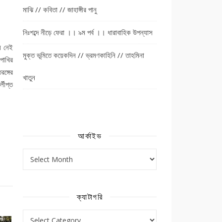
মাঝি // কবিতা // জাহাঙ্গীর পানু
নিঃশব্দে নীড়ে ফেরা ।। ৯ম পর্ব ।। ধারাবাহিক উপন্যাস
ঘ নেই
মুক্ত ভূমিতে কয়েকদিন // ভ্রমণকাহিনি // তাহমিনা
পাখির
ঙ্গের
খাতুন
লীপ্ত
আর্কাইভ
আর্কাইভ
ক্যাটাগরি
ক্যাটাগরি