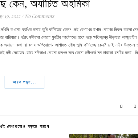
তেছ কেন, অযাচিত অহমিকা
y 19, 2022
/
No Comments
টি দেখিনি কখনো! ব্যথিত হৃদয়ে তুমি কাঁদিতেছ কেন? নেই বৈশাখের ইশান কোণের নিকষ কালো মে
বারিধারা। হঠাৎ সঙ্গীহারা কোনো যুবতীর আর্তনাদের মতো ঝড়ে ক্ষতিগ্রস্থ নীড়হারা আশ্রয়হীন 
; অনেক জমানো কথা না বলার অভিযোগে- আশাহত পৌষ তুমি কাঁদিতেছ কেন? নেই নদীর উত্তাল তর
 নেই নদী স্রোতের তোরে নদীভাঙা কোনো জনপদ তবে কেনো নদীগর্ভে সব হারানো রমণীর মতো- নির্
আরও পড়ুন...
এই লেখাগুলোও পড়তে পারেন