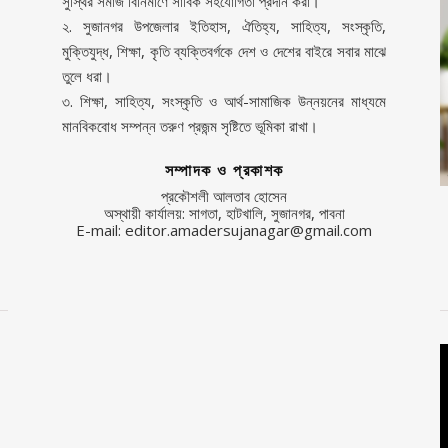
সুস্থির সমাজ বিনির্মাণে সার্বিক সহযোগিতা প্রদান করা।
২. সুজানগর উপজেলার ইতিহাস, ঐতিহ্য, সাহিত্য, সংস্কৃতি,
মুক্তিযুদ্ধ, শিক্ষা, কৃতি ব্যক্তিবর্গকে দেশ ও দেশের বাইরে সবার মাঝে
তুলে ধরা।
৩. শিক্ষা, সাহিত্য, সংস্কৃতি ও আর্থ-সামাজিক উন্নয়নের মাধ্যমে
মানবিকবোধ সম্পন্ন তরুণ প্রজন্ম সৃষ্টিতে ভূমিকা রাখা।
সম্পাদক ও প্রকাশক
প্রকৌশলী আলতাব হোসেন
অস্থায়ী কার্যালয়: সাগতা, হাটখালি, সুজানগর, পাবনা
E-mail: editor.amadersujanagar@gmail.com