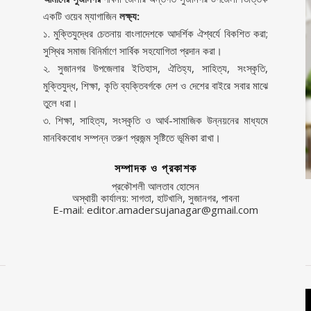
একটি ওয়েব ম্যাগাজিন
লক্ষ্য:
১. মুক্তিযুদ্ধের চেতনায় বাংলাদেশকে আদর্শিক ঐশ্বর্যে বিকশিত করা;
সুস্থির সমাজ বিনির্মাণে সার্বিক সহযোগিতা প্রদান করা।
২. সুজানগর উপজেলার ইতিহাস, ঐতিহ্য, সাহিত্য, সংস্কৃতি,
মুক্তিযুদ্ধ, শিক্ষা, কৃতি ব্যক্তিবর্গকে দেশ ও দেশের বাইরে সবার মাঝে
তুলে ধরা।
৩. শিক্ষা, সাহিত্য, সংস্কৃতি ও আর্থ-সামাজিক উন্নয়নের মাধ্যমে
মানবিকবোধ সম্পন্ন তরুণ প্রজন্ম সৃষ্টিতে ভূমিকা রাখা।
সম্পাদক ও প্রকাশক
প্রকৌশলী আলতাব হোসেন
অস্থায়ী কার্যালয়: সাগতা, হাটখালি, সুজানগর, পাবনা
E-mail: editor.amadersujanagar@gmail.com