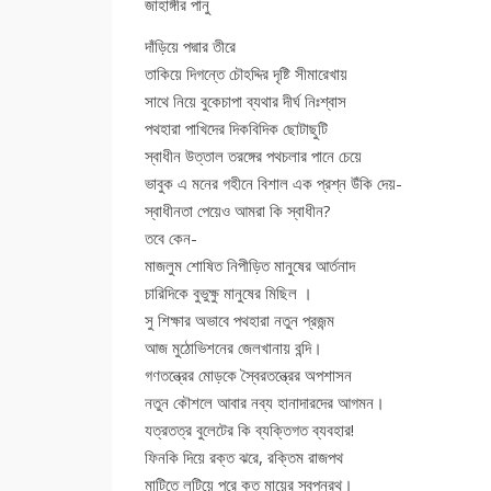
জাহাঙ্গীর পানু
দাঁড়িয়ে পদ্মার তীরে
তাকিয়ে দিগন্তে চৌহদ্দির দৃষ্টি সীমারেখায়
সাথে নিয়ে বুকেচাপা ব্যথার দীর্ঘ নিঃশ্বাস
পথহারা পাখিদের দিকবিদিক ছোটাছুটি
স্বাধীন উত্তাল তরঙ্গের পথচলার পানে চেয়ে
ভাবুক এ মনের গহীনে বিশাল এক প্রশ্ন উঁকি দেয়-
স্বাধীনতা পেয়েও আমরা কি স্বাধীন?
তবে কেন-
মাজলুম শোষিত নিপীড়িত মানুষের আর্তনাদ
চারিদিকে বুভুক্ষু মানুষের মিছিল ।
সু শিক্ষার অভাবে পথহারা নতুন প্রজন্ম
আজ মুঠোভিশনের জেলখানায় বন্দি।
গণতন্ত্রের মোড়কে স্বৈরতন্ত্রের অপশাসন
নতুন কৌশলে আবার নব্য হানাদারদের আগমন।
যত্রতত্র বুলেটের কি ব্যক্তিগত ব্যবহার!
ফিনকি দিয়ে রক্ত ঝরে, রক্তিম রাজপথ
মাটিতে লুটিয়ে পরে কত মায়ের স্বপ্নরথ।