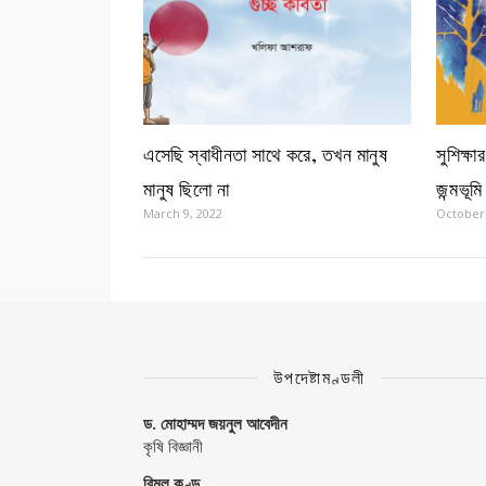
এসেছি স্বাধীনতা সাথে করে, তখন মানুষ
সুশিক্ষ
মানুষ ছিলো না
জন্মভূমি
March 9, 2022
October 
উপদেষ্টামণ্ডলী
ড. মোহাম্মদ জয়নুল আবেদীন
কৃষি বিজ্ঞানী
বিমল কুণ্ডু