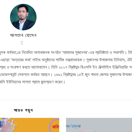
আলতাব হোসেন
লক কর্মকাণ্ডে নিবেদিত অলাভজনক সংগঠন ‘আমাদের সুজানগর’-এর প্রতিষ্ঠাতা ও সভাপতি। তি
 এছাড়া ‘অন্তরের কথা’ লাইভ অনুষ্ঠানের সার্বিক তত্ত্বাবধায়ক। সুজানগর উপজেলার ইতিহাস, ঐত
য সংগ্রহ ও সংরক্ষণ করতে ভালোবাসেন। তিনি ২০১৭ খ্রিষ্টাব্দে বিএসসি ইন টেক্সটাইল ইঞ্জিনিয়ারিং স
ান্ড ডেভেলপমেন্ট সেকশনে কর্মরত আছেন। ১৯৯২ খ্রিষ্টাব্দের ১৫ই জুন পাবনা জেলার সুজানগর উপজে
খালি ইউনিয়নের সাগতা গ্রামে জন্মগ্রহণ করেন।
আরও পড়ুন