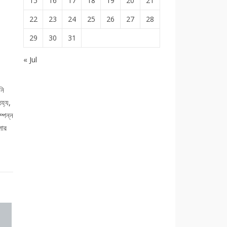
15
16
17
18
19
20
21
22
23
24
25
26
27
28
29
30
31
« Jul
নি
িহ্য,
ম্পন্ন
লার