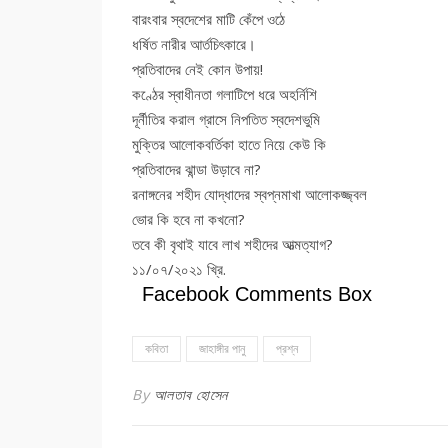
বারংবার স্বদেশের মাটি কেঁপে ওঠে
ধর্ষিত নারীর আর্তচিৎকারে।
প্রতিবাদের নেই কোন উপায়!
কণ্ঠের স্বাধীনতা গলাটিপে ধরে অহর্নিশি
দূর্নীতির করাল গ্রাসে নিপতিত স্বদেশভুমি
মুক্তির আলোকবর্তিকা হাতে নিয়ে কেউ কি
প্রতিবাদের ঝান্ডা উড়াবে না?
রনাঙ্গনের শহীদ যোদ্ধাদের স্বপ্নমাখা আলোকজ্জ্বল
ভোর কি হবে না কখনো?
তবে কী বৃথাই যাবে লাখ শহীদের আত্মত্যাগ?
১১/০৭/২০২১ খ্রি.
Facebook Comments Box
কবিতা
জাহাঙ্গীর পানু
প্রশ্ন
By
আলতাব হোসেন