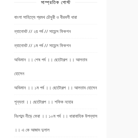
সাম্প্রতিক পোস্ট
বাংলা সাহিত্যে প্রমথ চৌধুরী ও বীরবলী ধারা
ন্যানোবট // ২য় পর্ব // সায়েন্স ফিকশন
ন্যানোবট // ১ম পর্ব // সায়েন্স ফিকশন
অভিমান ।। শেষ পর্ব ।। ছোটোগল্প ।। আলতাব
হোসেন
অভিমান ।। ১ম পর্ব ।। ছোটোগল্প ।। আলতাব হোসেন
শূন্যতা ।। ছোটোগল্প ।। শফিক নহোর
নিঃশব্দে নীড়ে ফেরা ।। ১০ম পর্ব ।। ধারাবাহিক উপন্যাস
।। এ কে আজাদ দুলাল