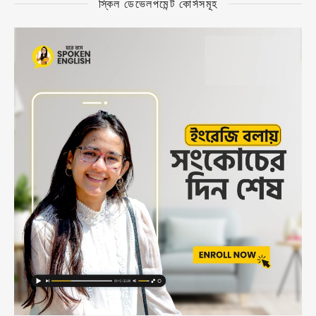
স্কিল ডেভেলপমেন্ট কোর্সসমূহ