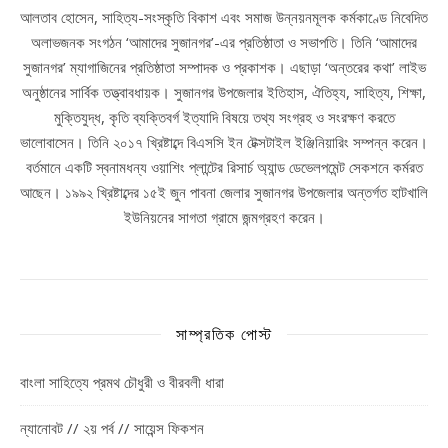
আলতাব হোসেন, সাহিত্য-সংস্কৃতি বিকাশ এবং সমাজ উন্নয়নমূলক কর্মকাণ্ডে নিবেদিত
অলাভজনক সংগঠন ‘আমাদের সুজানগর’-এর প্রতিষ্ঠাতা ও সভাপতি। তিনি ‘আমাদের
সুজানগর’ ম্যাগাজিনের প্রতিষ্ঠাতা সম্পাদক ও প্রকাশক। এছাড়া ‘অন্তরের কথা’ লাইভ
অনুষ্ঠানের সার্বিক তত্ত্বাবধায়ক। সুজানগর উপজেলার ইতিহাস, ঐতিহ্য, সাহিত্য, শিক্ষা,
মুক্তিযুদ্ধ, কৃতি ব্যক্তিবর্গ ইত্যাদি বিষয়ে তথ্য সংগ্রহ ও সংরক্ষণ করতে
ভালোবাসেন। তিনি ২০১৭ খ্রিষ্টাব্দে বিএসসি ইন টেক্সটাইল ইঞ্জিনিয়ারিং সম্পন্ন করেন।
বর্তমানে একটি স্বনামধন্য ওয়াশিং প্লান্টের রিসার্চ অ্যান্ড ডেভেলপমেন্ট সেকশনে কর্মরত
আছেন। ১৯৯২ খ্রিষ্টাব্দের ১৫ই জুন পাবনা জেলার সুজানগর উপজেলার অন্তর্গত হাটখালি
ইউনিয়নের সাগতা গ্রামে জন্মগ্রহণ করেন।
সাম্প্রতিক পোস্ট
বাংলা সাহিত্যে প্রমথ চৌধুরী ও বীরবলী ধারা
ন্যানোবট // ২য় পর্ব // সায়েন্স ফিকশন