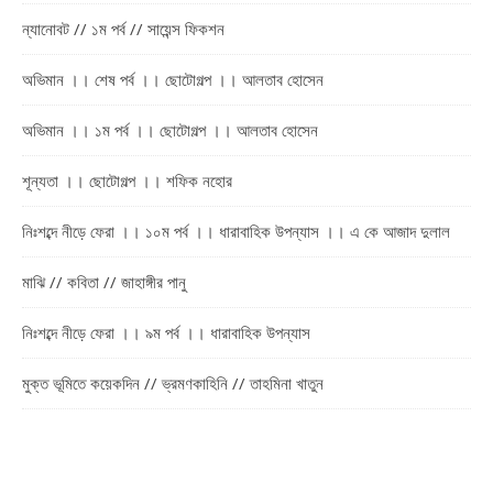
ন্যানোবট // ১ম পর্ব // সায়েন্স ফিকশন
অভিমান ।। শেষ পর্ব ।। ছোটোগল্প ।। আলতাব হোসেন
অভিমান ।। ১ম পর্ব ।। ছোটোগল্প ।। আলতাব হোসেন
শূন্যতা ।। ছোটোগল্প ।। শফিক নহোর
নিঃশব্দে নীড়ে ফেরা ।। ১০ম পর্ব ।। ধারাবাহিক উপন্যাস ।। এ কে আজাদ দুলাল
মাঝি // কবিতা // জাহাঙ্গীর পানু
নিঃশব্দে নীড়ে ফেরা ।। ৯ম পর্ব ।। ধারাবাহিক উপন্যাস
মুক্ত ভূমিতে কয়েকদিন // ভ্রমণকাহিনি // তাহমিনা খাতুন