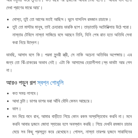
দেখা প্রাণের মাঝে আয়’।
দোস্ত, তুই তো আগের মতই আছিস। ভুলে যাসনিস রমজান চাচাকে।
তুই তো মাস্টার মানুষ, তাই চেহারায় ভারকি ছাপ। তাড়াতাড়ি অটোরিক্সায় উঠে পরো।
নাস্তার টেবিলে নাস্তা সাজিয়ে বসে আছেন তিনি, যিনি শেষ রাত হতে অতিথি সেবা
করা নিয়ে উদ্বেগ।
ভাবছি, আসাদ বলে কি। পরমা সুন্দরী স্ত্রী, সে নাকি অচেনা অতিথির অপেক্ষায়। এর
জন্য তো ঝিঁ-চাকরের অভাব নেই। এটা কি আসাদের হেয়ালীপনা।স্ব ভাবটা আর গেল
না।
আরও পড়ুন গল্প
স্বপ্ন গোধূলি
কত সময় লাগবে।
আধা ঘন্টা। ডাগর ডাগর ভরা আঁখি বৌদি কেমন আছেরে।
ভাল।
মন দিয়ে শুনে রাখ, আমার বাড়ীতে গিয়ে কোন রকম অস্বস্তিবোধ করবি না। মনে
করবি আবার দুজনে জোহা স্যারের হলে অবস্থান করছি। গিয়ে দেখবি রমজান চাচার
মেয়ে সব কিছু প্রস্তুত করে রেখেছেন। গোসল, নাস্তা তারপর দুজনে সারাদিনের