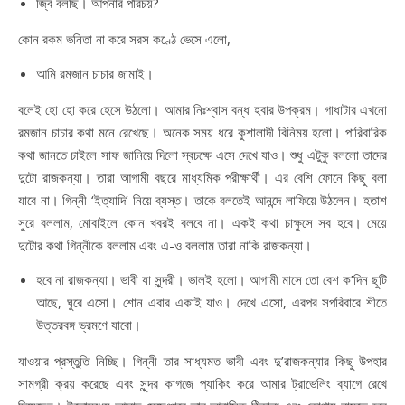
জ্বি বলছি। আপনার পরিচয়?
কোন রকম ভনিতা না করে সরস কণ্ঠে ভেসে এলো,
আমি রমজান চাচার জামাই।
বলেই হো হো করে হেসে উঠলো। আমার নিঃশ্বাস বন্ধ হবার উপক্রম। গাধাটার এখনো
রমজান চাচার কথা মনে রেখেছে। অনেক সময় ধরে কুশালাদী বিনিময় হলো। পারিবারিক
কথা জানতে চাইলে সাফ জানিয়ে দিলো স্বচক্ষে এসে দেখে যাও। শুধু এটুকু বললো তাদের
দুটো রাজকন্যা। তারা আগামী বছরে মাধ্যমিক পরীক্ষার্থী। এর বেশি ফোনে কিছু বলা
যাবে না। গিন্নী ‘ইত্যাদি’ নিয়ে ব্যস্ত। তাকে বলতেই আনন্দে লাফিয়ে উঠলেন। হতাশ
সুরে বললাম, মোবাইলে কোন খবরই বলবে না। একই কথা চাক্ষুসে সব হবে। মেয়ে
দুটোর কথা গিন্নীকে বললাম এবং এ-ও বললাম তারা নাকি রাজকন্যা।
হবে না রাজকন্যা। ভাবী যা সুন্দরী। ভালই হলো। আগামী মাসে তো বেশ ক’দিন ছুটি
আছে, ঘুরে এসো। শোন এবার একাই যাও। দেখে এসো, এরপর সপরিবারে শীতে
উত্তরবঙ্গ ভ্রমণে যাবো।
যাওয়ার প্রস্তুতি নিচ্ছি। গিন্নী তার সাধ্যমত ভাবী এবং দু’রাজকন্যার কিছু উপহার
সামগ্রী ক্রয় করেছে এবং সুন্দর কাগজে প্যাকিং করে আমার ট্রাভেলিং ব্যাগে রেখে