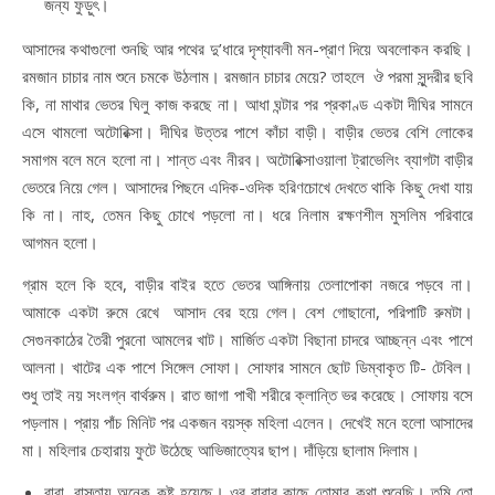
জন্য ফুড়ুৎ।
আসাদের কথাগুলো শুনছি আর পথের দু’ধারে দৃশ্যাবলী মন-প্রাণ দিয়ে অবলোকন করছি।
রমজান চাচার নাম শুনে চমকে উঠলাম। রমজান চাচার মেয়ে? তাহলে ঔ পরমা সুন্দরীর ছবি
কি, না মাথার ভেতর ঘিলু কাজ করছে না। আধা ঘন্টার পর প্রকাণ্ড একটা দীঘির সামনে
এসে থামলো অটোরিক্সা। দীঘির উত্তর পাশে কাঁচা বাড়ী। বাড়ীর ভেতর বেশি লোকের
সমাগম বলে মনে হলো না। শান্ত এবং নীরব। অটোরিক্সাওয়ালা ট্রাভেলিং ব্যাগটা বাড়ীর
ভেতরে নিয়ে গেল। আসাদের পিছনে এদিক-ওদিক হরিণচোখে দেখতে থাকি কিছু দেখা যায়
কি না। নাহ, তেমন কিছু চোখে পড়লো না। ধরে নিলাম রক্ষণশীল মুসলিম পরিবারে
আগমন হলো।
গ্রাম হলে কি হবে, বাড়ীর বাইর হতে ভেতর আঙ্গিনায় তেলাপোকা নজরে পড়বে না।
আমাকে একটা রুমে রেখে আসাদ বের হয়ে গেল। বেশ গোছানো, পরিপাটি রুমটা।
সেগুনকাঠের তৈরী পুরনো আমলের খাট। মার্জিত একটা বিছানা চাদরে আচ্ছন্ন এবং পাশে
আলনা। খাটের এক পাশে সিঙ্গেল সোফা। সোফার সামনে ছোট ডিম্বাকৃত টি- টেবিল।
শুধু তাই নয় সংলগ্ন বার্থরুম। রাত জাগা পাখী শরীরে ক্লান্তি ভর করেছে। সোফায় বসে
পড়লাম। প্রায় পাঁচ মিনিট পর একজন বয়স্ক মহিলা এলেন। দেখেই মনে হলো আসাদের
মা। মহিলার চেহারায় ফুটে উঠেছে আভিজাত্যের ছাপ। দাঁড়িয়ে ছালাম দিলাম।
বাবা, রাস্তায় অনেক কষ্ট হয়েছে। ওর বাবার কাছে তোমার কথা শুনেছি। তুমি তো