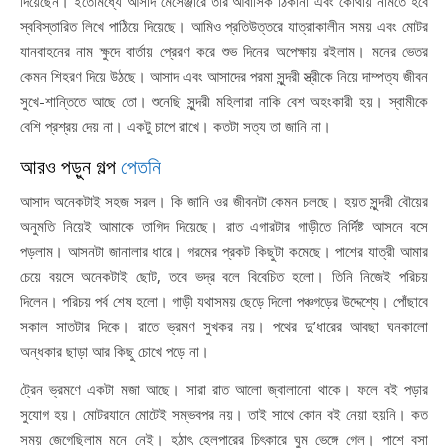
দিয়েছেন। ইতোমধ্যে আসাদ মেসেঞ্জারে তার আবাসিক ঠিকানা এবং কোথায় নামতে হবে
স্ববিস্তারিত লিখে পাঠিয়ে দিয়েছে। আমিও প্রতিউত্তরে যাত্রাকালীন সময় এবং মোটর
যানবাহনের নাম ক্ষুদে বার্তায় প্রেরণ করে শুভ দিনের অপেক্ষায় রইলাম। মনের ভেতর
কেমন শিহরণ দিয়ে উঠছে। আসাদ এবং আসাদের পরমা সুন্দরী স্ত্রীকে নিয়ে দাম্পত্য জীবন
সুখে-শান্তিতে আছে তো। শুনেছি সুন্দরী মহিলারা নাকি বেশ অহংকারী হয়। স্বামীকে
বেশি প্রশ্রয় দেয় না। একটু চাপে রাখে। কতটা সত্য তা জানি না।
আরও পড়ুন গল্প
পেতনি
আসাদ অনেকটাই সহজ সরল। কি জানি ওর জীবনটা কেমন চলছে। হয়ত সুন্দরী বৌয়ের
অনুমতি নিয়েই আমাকে তাগিদ দিয়েছে। রাত এগারটার গাড়ীতে নির্দিষ্ট আসনে বসে
পড়লাম। আসনটা জানালার ধারে। গরমের প্রকট কিছুটা কমেছে। পাশের যাত্রী আমার
চেয়ে বয়সে অনেকটাই ছোট, তবে ভদ্র বলে বিবেচিত হলো। তিনি নিজেই পরিচয়
দিলেন। পরিচয় পর্ব শেষ হলো। গাড়ী যথাসময় ছেড়ে দিলো পঞ্চগড়ের উদ্দেশ্যে। পোঁছাবে
সকাল সাতটার দিকে। রাতে ভ্রমণ সুখকর নয়। পথের দু’ধারের আবছা ঘনকালো
অন্ধকার ছাড়া আর কিছু চোখে পড়ে না।
ট্রেন ভ্রমণে একটা মজা আছে। সারা রাত আলো জ্বালানো থাকে। ফলে বই পড়ার
সুযোগ হয়। মোটরযানে মোটেই সম্ভবপর নয়। তাই সাথে কোন বই নেয়া হয়নি। কত
সময় জেগেছিলাম মনে নেই। হঠাৎ হেলপারের চিৎকারে ঘুম ভেঙ্গে গেল। পাশে বসা