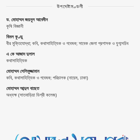
উপদেষ্টামণ্ডলী
ড. মোহাম্মদ জয়নুল আবেদীন
কৃষি বিজ্ঞানী
বিমল কুণ্ডু
বীর মুক্তিযোদ্ধা; কবি, কথাসাহিত্যিক ও গবেষক; সাবেক জেলা প্রশাসক ও যুগ্মসচিব
এ কে আজাদ দুলাল
কথাসাহিত্যিক
মোহাম্মদ সেলিমুজ্জামান
কবি, কথাসাহিত্যিক ও গবেষক; পরিচালক (নায়েম, ঢাকা)
মোহাম্মদ আব্দুল বাছেত
অধ্যক্ষ (সাতবাড়িয়া ডিগ্রী কলেজ)