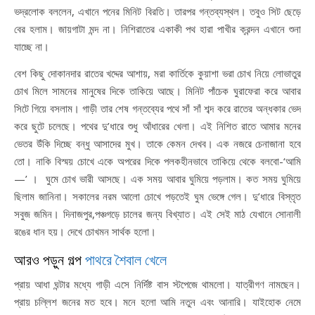
ভদ্রলোক বললেন, এখানে পনের মিনিট বিরতি। তারপর গন্তব্যস্থল। তবুও সিট ছেড়ে
বের হলাম। জায়গাটা মন্দ না। নিশিরাতের একাকী পথ হারা পাখীর ক্রন্দন এখানে শুনা
যাচ্ছে না।
বেশ কিছু দোকানদার রাতের খদ্দের আশায়, মরা কার্তিকে কুয়াশা ভরা চোখ নিয়ে লোভাতুর
চোখ মিলে সামনের মানুষের দিকে তাকিয়ে আছে। মিনিট পাঁচেক ঘুরাফেরা করে আবার
সিটে গিয়ে বসলাম। গাড়ী তার শেষ গন্তব্যের পথে সাঁ সাঁ শব্দ করে রাতের অন্ধকার ভেদ
করে ছুটে চলেছে। পথের দু’ধারে শুধু আঁধারের খেলা। এই নিশিত রাতে আমার মনের
ভেতর উঁকি দিচ্ছে বন্ধু আসাদের মুখ। তাকে কেমন দেখব। এক নজরে চেনাজানা হবে
তো। নাকি বিস্ময় চোখে একে অপরের দিকে পলকহীনভাবে তাকিয়ে থেকে বলবো-‘আমি
—’ । ঘুমে চোখ ভারী আসছে। এক সময় আবার ঘুমিয়ে পড়লাম। কত সময় ঘুমিয়ে
ছিলাম জানিনা। সকালের নরম আলো চোখে পড়তেই ঘুম ভেঙ্গে গেল। দু’ধারে বিস্তৃত
সবুজ জমিন। দিনাজপুর,পঞ্চগড়ে চালের জন্য বিখ্যাত। এই সেই মাঠ যেখানে সোনালী
রঙের ধান হয়। দেখে চোখমন সার্থক হলো।
আরও পড়ুন গল্প
পাথরে শৈবাল খেলে
প্রায় আধা ঘন্টার মধ্যে গাড়ী এসে নির্দিষ্ট বাস স্টপেজে থামলো। যাত্রীগণ নামছেন।
প্রায় চল্লিশ জনের মত হবে। মনে হলো আমি নতুন এবং আনারি। যাইহোক নেমে