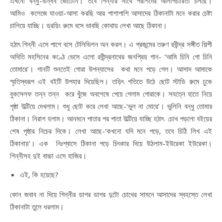
এখনো বন্ধু-বান্ধব জোটেনি। তবে গিন্নীর সাথে পরশিদের আলাপচারিতা চলছে।
আমিও কলেজে যাওয়া-আসা করছি আর পাশাপাশি আসাদের ঠিকানাটা মনে করার চেষ্টা
চালিয়ে যাচ্ছি। ড্রয়িং রুমে বসে ভাবছি কোথায় লেখা আছে ঠিকানা।
হঠাৎ গিন্নী এসে পাশে বসে টেলিভিশন অন করল। এ প্রজন্মের তরুণ রবীন্দ্র সঙ্গীত শিল্পী
অদিতি মহসিনের কণ্ঠে ভেসে এলো রবীন্দ্রনাথের জনপ্রিয় গান- ‘আমি চিনি গো চিনি
তোমারে’। গানটি শুনতেই গোরা উপন্যাসের কথা মনে পড়ে গেল। আসাদ আমাকে
স্মৃতিস্বরূপ এই বইটি উপহার দিয়েছিল। তড়িৎ গতিতে উঠে ছোট স্টাডি রুমে ঢুকে
বুকসেলফ তন্ন তন্ন করে খু্ঁজে অবশেষে পেয়ে গেলাম গোরাকে। সযত্নে হাতে নিয়ে
পৃষ্ঠা উল্টিয়ে দেখলাম। শুধু ছোট করে লেখা আছে-‘ভুল না মোরে’। ভুলিনি বন্ধু তোমার
ঠিকানা। নিরাশ হলাম। আনমনে পাতার পর পাতা উল্টিয়ে যাচ্ছি হঠাৎ চোখ পড়লো বইয়ের
শেষ পৃষ্ঠার নিচের দিকে। লেখা আছে-‘কখনো যদি মনে পড়ে, তবে চিঠি লিখ এই
ঠিকানায়’। এক নিঃশ্বাসে ঠিকানা পড়ে চিৎকার দিয়ে উঠলাম-ইউরেকা ইউরেকা।
গিন্নীসহ দুই বাচ্চা এসে হাজির।
এই, কি হয়েছে?
কোন জবাব না দিয়ে গিন্নীর ডাগর ডাগর দুটো চোখের সামনে আসাদের স্বহস্তে লেখা
ঠিকানাটা তুলে ধরলাম।