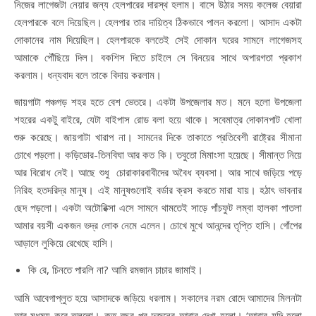
নিজের লাগেজটা নেয়ার জন্য হেলপারের দারস্থ হলাম। বাসে উঠার সময় কলেজ বেয়ারা
হেলপারকে বলে দিয়েছিল। হেলপার তার দায়িত্ব ঠিকভাবে পালন করলো। আসাদ একটা
দোকানের নাম দিয়েছিল। হেলপারকে বলতেই সেই দোকান ঘরের সামনে লাগেজসহ
আমাকে পৌঁছিয়ে দিল। বকশিস দিতে চাইলে সে বিনয়ের সাথে অপারগতা প্রকাশ
করলাম। ধন্যবাদ বলে তাকে বিদায় করলাম।
জায়গাটা পঞ্চগড় শহর হতে বেশ ভেতরে। একটা উপজেলার মত। মনে হলো উপজেলা
শহরের একটু বাইরে, যেটা বাইপাস রোড বলা হয়ে থাকে। সবেমাত্র দোকানপাট খোলা
শুরু করেছে। জায়গাটা খারাপ না। সামনের দিকে তাকাতে প্রতিবেশী রাষ্ট্রের সীমানা
চোখে পড়লো। কড়িডোর-তিনবিঘা আর কত কি। তবুতো মিমাংসা হয়েছে। সীমান্ত নিয়ে
আর বিরোধ নেই। আছে শুধু চোরাকারবাবীদের অবৈধ ব্যবসা। আর সাথে জড়িয়ে পড়ে
নিরিহ হতদরিদ্র মানুষ। এই মানুষগুলোই বর্ডার ক্রস করতে মারা যায়। হঠাৎ ভাবনার
ছেদ পড়লো। একটা অটোরিক্সা এসে সামনে থামতেই সাড়ে পাঁচফুট লম্বা হালকা পাতলা
আমার বয়সী একজন ভদ্র লোক নেমে এলেন। চোখে মুখে আনন্দের তৃপ্তি হাসি। গোঁপের
আড়ালে লুকিয়ে রেখেছে হাসি।
কি রে, চিনতে পারলি না? আমি রমজান চাচার জামাই।
আমি আবেগাপ্লুত হয়ে আসাদকে জড়িয়ে ধরলাম। সকালের নরম রোদে আমাদের মিলনটা
আর মধুময় করে তুললো। কত বছর পর দুজনের আবার দেখা হলো। ‘আবার যদি হলো