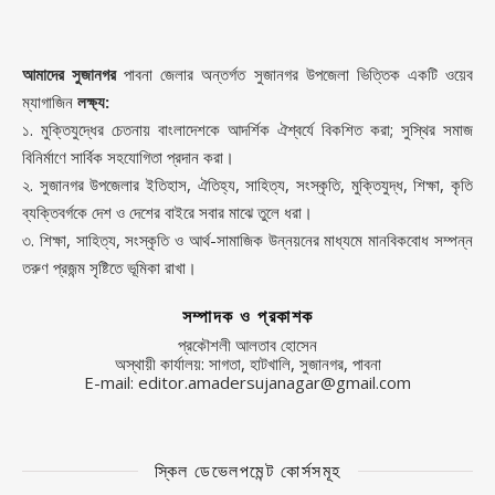
আমাদের সুজানগর
পাবনা জেলার অন্তর্গত সুজানগর উপজেলা ভিত্তিক একটি ওয়েব
ম্যাগাজিন
লক্ষ্য:
১. মুক্তিযুদ্ধের চেতনায় বাংলাদেশকে আদর্শিক ঐশ্বর্যে বিকশিত করা; সুস্থির সমাজ
বিনির্মাণে সার্বিক সহযোগিতা প্রদান করা।
২. সুজানগর উপজেলার ইতিহাস, ঐতিহ্য, সাহিত্য, সংস্কৃতি, মুক্তিযুদ্ধ, শিক্ষা, কৃতি
ব্যক্তিবর্গকে দেশ ও দেশের বাইরে সবার মাঝে তুলে ধরা।
৩. শিক্ষা, সাহিত্য, সংস্কৃতি ও আর্থ-সামাজিক উন্নয়নের মাধ্যমে মানবিকবোধ সম্পন্ন
তরুণ প্রজন্ম সৃষ্টিতে ভূমিকা রাখা।
সম্পাদক ও প্রকাশক
প্রকৌশলী আলতাব হোসেন
অস্থায়ী কার্যালয়: সাগতা, হাটখালি, সুজানগর, পাবনা
E-mail: editor.amadersujanagar@gmail.com
স্কিল ডেভেলপমেন্ট কোর্সসমূহ