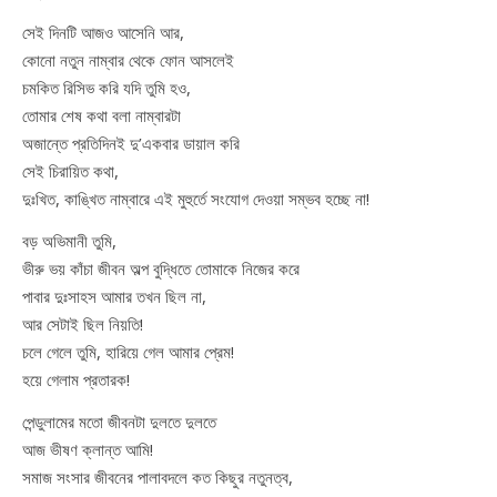
সেই দিনটি আজও আসেনি আর,
কোনো নতুন নাম্বার থেকে ফোন আসলেই
চমকিত রিসিভ করি যদি তুমি হও,
তোমার শেষ কথা বলা নাম্বারটা
অজান্তে প্রতিদিনই দু’একবার ডায়াল করি
সেই চিরায়িত কথা,
দুঃখিত, কাঙ্খিত নাম্বারে এই মুহুর্তে সংযোগ দেওয়া সম্ভব হচ্ছে না!
বড় অভিমানী তুমি,
ভীরু ভয় কাঁচা জীবন অল্প বুদ্ধিতে তোমাকে নিজের করে
পাবার দুঃসাহস আমার তখন ছিল না,
আর সেটাই ছিল নিয়তি!
চলে গেলে তুমি, হারিয়ে গেল আমার প্রেম!
হয়ে গেলাম প্রতারক!
পেন্ডুলামের মতো জীবনটা দুলতে দুলতে
আজ ভীষণ ক্লান্ত আমি!
সমাজ সংসার জীবনের পালাবদলে কত কিছুর নতুনত্ব,