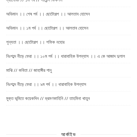
অভিমান ।। শেষ পর্ব ।। ছোটোগল্প ।। আলতাব হোসেন
অভিমান ।। ১ম পর্ব ।। ছোটোগল্প ।। আলতাব হোসেন
শূন্যতা ।। ছোটোগল্প ।। শফিক নহোর
নিঃশব্দে নীড়ে ফেরা ।। ১০ম পর্ব ।। ধারাবাহিক উপন্যাস ।। এ কে আজাদ দুলাল
মাঝি // কবিতা // জাহাঙ্গীর পানু
নিঃশব্দে নীড়ে ফেরা ।। ৯ম পর্ব ।। ধারাবাহিক উপন্যাস
মুক্ত ভূমিতে কয়েকদিন // ভ্রমণকাহিনি // তাহমিনা খাতুন
আর্কাইভ