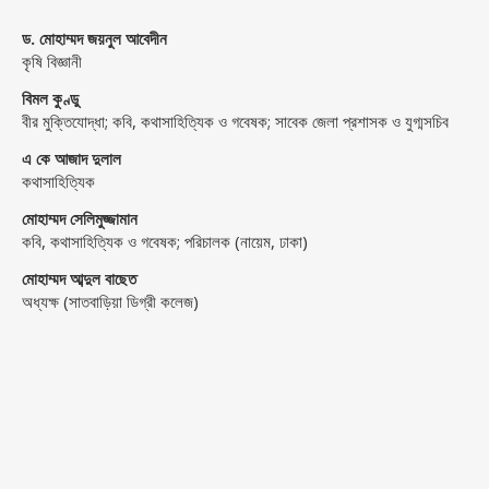
ড. মোহাম্মদ জয়নুল আবেদীন
কৃষি বিজ্ঞানী
বিমল কুণ্ডু
বীর মুক্তিযোদ্ধা; কবি, কথাসাহিত্যিক ও গবেষক; সাবেক জেলা প্রশাসক ও যুগ্মসচিব
এ কে আজাদ দুলাল
কথাসাহিত্যিক
মোহাম্মদ সেলিমুজ্জামান
কবি, কথাসাহিত্যিক ও গবেষক; পরিচালক (নায়েম, ঢাকা)
মোহাম্মদ আব্দুল বাছেত
অধ্যক্ষ (সাতবাড়িয়া ডিগ্রী কলেজ)