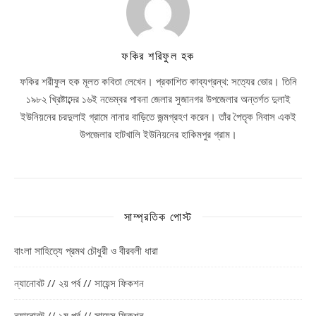
ফকির শরিফুল হক
ফকির শরীফুল হক মূলত কবিতা লেখেন। প্রকাশিত কাব্যগ্রন্থ: সত্যের ভোর। তিনি
১৯৮২ খ্রিষ্টাব্দের ১৬ই নভেম্বর পাবনা জেলার সুজানগর উপজেলার অন্তর্গত দুলাই
ইউনিয়নের চরদুলাই গ্রামে নানার বাড়িতে জন্মগ্রহণ করেন। তাঁর পৈতৃক নিবাস একই
উপজেলার হাটখালি ইউনিয়নের হাকিমপুর গ্রাম।
সাম্প্রতিক পোস্ট
বাংলা সাহিত্যে প্রমথ চৌধুরী ও বীরবলী ধারা
ন্যানোবট // ২য় পর্ব // সায়েন্স ফিকশন
ন্যানোবট // ১ম পর্ব // সায়েন্স ফিকশন