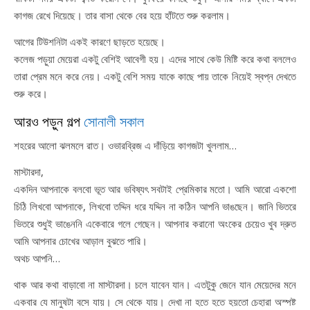
কাগজ রেখে দিয়েছে। তার বাসা থেকে বের হয়ে হাঁটতে শুরু করলাম।
আগের টিউশনিটা একই কারণে ছাড়তে হয়েছে।
কলেজ পড়ুয়া মেয়েরা একটু বেশিই আবেগী হয়। এদের সাথে কেউ মিষ্টি করে কথা বললেও
তারা প্রেম মনে করে নেয়। একটু বেশি সময় যাকে কাছে পায় তাকে নিয়েই স্বপ্ন দেখতে
শুরু করে।
আরও পড়ুন গল্প
সোনালী সকাল
শহরের আলো ঝলমলে রাত। ওভারব্রিজ এ দাঁড়িয়ে কাগজটা খুললাম…
মাস্টারদা,
একদিন আপনাকে বলবো ভূত আর ভবিষ্যৎ সবটাই প্রেমিকার মতো। আমি আরো একশো
চিঠি লিখবো আপনাকে, লিখবো তদ্দিন ধরে যদ্দিন না কঠিন আপনি ভাঙছেন। জানি ভিতরে
ভিতরে শুধুই ভাঙেননি একেবারে গলে গেছেন। আপনার করানো অংকের চেয়েও খুব দ্রুত
আমি আপনার চোখের আড়াল বুঝতে পারি।
অথচ আপনি…
থাক আর কথা বাড়াবো না মাস্টারদা। চলে যাবেন যান। এতটুকু জেনে যান মেয়েদের মনে
একবার যে মানুষটা বসে যায়। সে থেকে যায়। দেখা না হতে হতে হয়তো চেহারা অস্পষ্ট