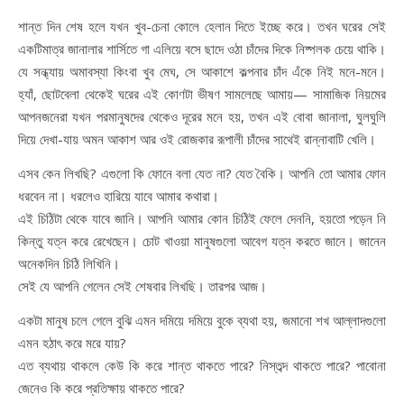
শান্ত দিন শেষ হলে যখন খুব-চেনা কোলে হেলান দিতে ইচ্ছে করে। তখন ঘরের সেই
একটিমাত্র জানালার শার্সিতে গা এলিয়ে বসে ছাদে ওঠা চাঁদের দিকে নিষ্পলক চেয়ে থাকি।
যে সন্ধ্যায় অমাবস্যা কিংবা খুব মেঘ, সে আকাশে কল্পনার চাঁদ এঁকে নিই মনে-মনে।
হ্যাঁ, ছোটবেলা থেকেই ঘরের এই কোণটা ভীষণ সামলেছে আমায়— সামাজিক নিয়মের
আপনজনেরা যখন পরমানুষদের থেকেও দূরের মনে হয়, তখন এই বোবা জানালা, ঘুলঘুলি
দিয়ে দেখা-যায় অমন আকাশ আর ওই রোজকার রূপালী চাঁদের সাথেই রান্নাবাটি খেলি।
এসব কেন লিখছি? এগুলো কি ফোনে বলা যেত না? যেত বৈকি। আপনি তো আমার ফোন
ধরবেন না। ধরলেও হারিয়ে যাবে আমার কথারা।
এই চিঠিটা থেকে যাবে জানি। আপনি আমার কোন চিঠিই ফেলে দেননি, হয়তো পড়েন নি
কিন্তু যত্ন করে রেখেছেন। চোট খাওয়া মানুষগুলো আবেগ যত্ন করতে জানে। জানেন
অনেকদিন চিঠি লিখিনি।
সেই যে আপনি গেলেন সেই শেষবার লিখছি। তারপর আজ।
একটা মানুষ চলে গেলে বুঝি এমন দমিয়ে দমিয়ে বুকে ব্যথা হয়, জমানো শখ আল্লাদগুলো
এমন হঠাৎ করে মরে যায়?
এত ব্যথায় থাকলে কেউ কি করে শান্ত থাকতে পারে? নিস্তব্দ থাকতে পারে? পাবোনা
জেনেও কি করে প্রতিক্ষায় থাকতে পারে?