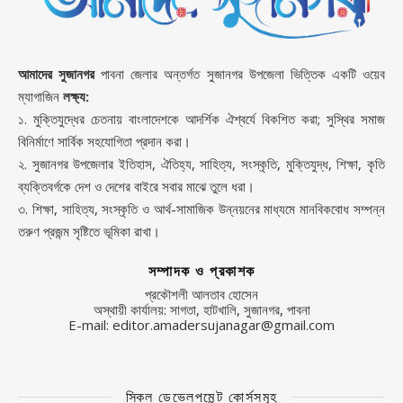
আমাদের সুজানগর
পাবনা জেলার অন্তর্গত সুজানগর উপজেলা ভিত্তিক একটি ওয়েব
ম্যাগাজিন
লক্ষ্য:
১. মুক্তিযুদ্ধের চেতনায় বাংলাদেশকে আদর্শিক ঐশ্বর্যে বিকশিত করা; সুস্থির সমাজ
বিনির্মাণে সার্বিক সহযোগিতা প্রদান করা।
২. সুজানগর উপজেলার ইতিহাস, ঐতিহ্য, সাহিত্য, সংস্কৃতি, মুক্তিযুদ্ধ, শিক্ষা, কৃতি
ব্যক্তিবর্গকে দেশ ও দেশের বাইরে সবার মাঝে তুলে ধরা।
৩. শিক্ষা, সাহিত্য, সংস্কৃতি ও আর্থ-সামাজিক উন্নয়নের মাধ্যমে মানবিকবোধ সম্পন্ন
তরুণ প্রজন্ম সৃষ্টিতে ভূমিকা রাখা।
সম্পাদক ও প্রকাশক
প্রকৌশলী আলতাব হোসেন
অস্থায়ী কার্যালয়: সাগতা, হাটখালি, সুজানগর, পাবনা
E-mail: editor.amadersujanagar@gmail.com
স্কিল ডেভেলপমেন্ট কোর্সসমূহ