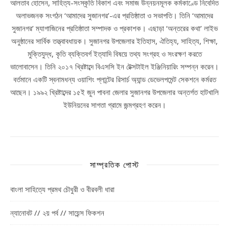
আলতাব হোসেন, সাহিত্য-সংস্কৃতি বিকাশ এবং সমাজ উন্নয়নমূলক কর্মকাণ্ডে নিবেদিত
অলাভজনক সংগঠন ‘আমাদের সুজানগর’-এর প্রতিষ্ঠাতা ও সভাপতি। তিনি ‘আমাদের
সুজানগর’ ম্যাগাজিনের প্রতিষ্ঠাতা সম্পাদক ও প্রকাশক। এছাড়া ‘অন্তরের কথা’ লাইভ
অনুষ্ঠানের সার্বিক তত্ত্বাবধায়ক। সুজানগর উপজেলার ইতিহাস, ঐতিহ্য, সাহিত্য, শিক্ষা,
মুক্তিযুদ্ধ, কৃতি ব্যক্তিবর্গ ইত্যাদি বিষয়ে তথ্য সংগ্রহ ও সংরক্ষণ করতে
ভালোবাসেন। তিনি ২০১৭ খ্রিষ্টাব্দে বিএসসি ইন টেক্সটাইল ইঞ্জিনিয়ারিং সম্পন্ন করেন।
বর্তমানে একটি স্বনামধন্য ওয়াশিং প্লান্টের রিসার্চ অ্যান্ড ডেভেলপমেন্ট সেকশনে কর্মরত
আছেন। ১৯৯২ খ্রিষ্টাব্দের ১৫ই জুন পাবনা জেলার সুজানগর উপজেলার অন্তর্গত হাটখালি
ইউনিয়নের সাগতা গ্রামে জন্মগ্রহণ করেন।
সাম্প্রতিক পোস্ট
বাংলা সাহিত্যে প্রমথ চৌধুরী ও বীরবলী ধারা
ন্যানোবট // ২য় পর্ব // সায়েন্স ফিকশন