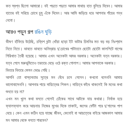
কত স্বপ্ন ছিলো আমারো। বই পড়তে পড়তে আমার মাথায় হাত বুলিয়ে দিবেন। আমার
হাতের বই সরিয়ে চোখে চুমু এঁকে দিবেন। আর আমি জড়িয়ে ধরে আপনার গাঁয়ের গন্ধ
নেবো।
আরও পড়ুন গল্প
রঙিন ঘুড়ি
ভীষণ হাঁফিয়ে উঠেছি, চব্বিশ ঘন্টা ধোঁয়া ছাড়া ইট ভাটার চিমনির মত বড় বড় নিঃশ্বাস
নিতে নিতে। ভাবতে ভাবতে অনিদ্রায় দু’চোখের পাটাতনে ছোটো ছোটো কালশিটে দাগের
গিরিখাত তৈরী হয়েছে। আমার এখন অনেকটা আদর দরকার। অনেকটা যত্ন দরকার।
যত্ন পেলে মরুভূমিতেও তরতরে বেড়ে ওঠে রক্ত গোলাপ। আমার আপনাকে দরকার।
ভিতরে ভিতরে কেমন ভেঙে গেছি।
আপনি তো বাস্তবতার সূত্রে মন বেঁধে চলে গেলেন। কখনো বলেননি আমায়
ভালোবাসেননি। আপনার পায়ে দায়িত্বের শিকল। দায়িত্ব কাঁধে থাকলেই কি মনের কথা
শুনতে হয় না?
এখন মন খুলে কথা বলতে গেলেই ঢোঁকের সাথে আটকে যায় কথারা। নির্বাক হয়ে
ফ্যালফ্যাল করে আয়নায় নিজের মুখের দিকে তাকাই, জলের ফোঁটা পরে দু’গালের পাশ
বেয়ে। কেন এমন কঠিন হয়ে যাচ্ছে জীবন, কেনোই বা আয়ত্তের বাইরে আজকাল আমার
মন আমার থেকে বলতে পারবেন?