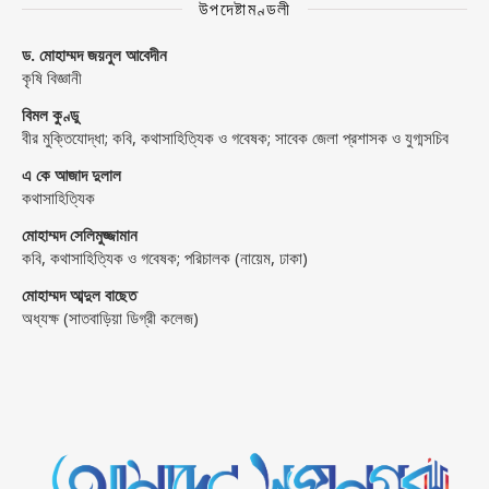
উপদেষ্টামণ্ডলী
ড. মোহাম্মদ জয়নুল আবেদীন
কৃষি বিজ্ঞানী
বিমল কুণ্ডু
বীর মুক্তিযোদ্ধা; কবি, কথাসাহিত্যিক ও গবেষক; সাবেক জেলা প্রশাসক ও যুগ্মসচিব
এ কে আজাদ দুলাল
কথাসাহিত্যিক
মোহাম্মদ সেলিমুজ্জামান
কবি, কথাসাহিত্যিক ও গবেষক; পরিচালক (নায়েম, ঢাকা)
মোহাম্মদ আব্দুল বাছেত
অধ্যক্ষ (সাতবাড়িয়া ডিগ্রী কলেজ)