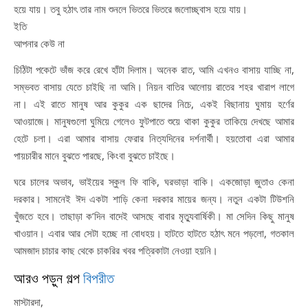
হয়ে যায়। তবু হঠাৎ তার নাম শুনলে ভিতরে ভিতরে জলোচ্ছ্বাস হয়ে যায়।
ইতি
আপনার কেউ না
চিঠিটা পকেটে ভাঁজ করে রেখে হাঁটা দিলাম। অনেক রাত, আমি এখনও বাসায় যাচ্ছি না,
সম্ভবত বাসায় যেতে চাইছি না আমি। নিয়ন বাতির আলোয় রাতের শহর খারাপ লাগে
না। এই রাতে মানুষ আর কুকুর এক ছাদের নিচে, একই বিছানায় ঘুমায় হর্ণের
আওয়াজে। মানুষগুলো ঘুমিয়ে গেলেও ফুটপাতে শুয়ে থাকা কুকুর তাকিয়ে দেখছে আমার
হেটে চলা। এরা আমার বাসায় ফেরার নিত্যদিনের দর্শনার্থী। হয়তোবা এরা আমার
পায়চারীর মানে বুঝতে পারছে, কিংবা বুঝতে চাইছে।
ঘরে চালের অভাব, ভাইয়ের স্কুল ফি বাকি, ঘরভাড়া বাকি। একজোড়া জুতাও কেনা
দরকার। সামনেই ঈদ একটা শাড়ি কেনা দরকার মায়ের জন্য। নতুন একটা টিউশনি
খুঁজতে হবে। তাছাড়া ক’দিন বাদেই আসছে বাবার মৃত্যুবার্ষিকী। মা সেদিন কিছু মানুষ
খাওয়ান। এবার আর সেটা হচ্ছে না বোধহয়। হাটতে হাটতে হঠাৎ মনে পড়লো, গতকাল
আমজাদ চাচার কাছ থেকে চাকরির খবর পত্রিকাটা নেওয়া হয়নি।
আরও পড়ুন গল্প
বিপরীত
মাস্টারদা,