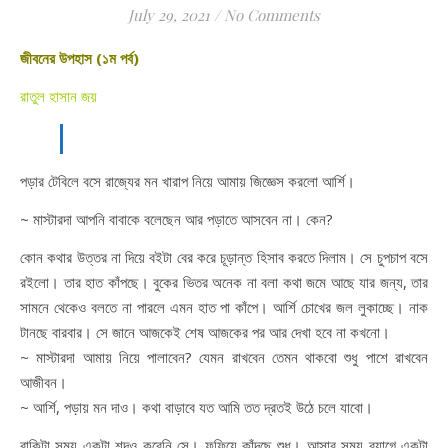
July 29, 2021
/
No Comments
জীবনের উপহাস (১ম পর্ব)
রাতুল হাসান জয়
পড়ার টেবিলে বসে রাজ্যের মন খারাপ নিয়ে আমায় জিজ্ঞেস করলো আর্শি।
~ মাস্টারদা আপনি বাবাকে বলেছেন আর পড়াতে আসবেন না। কেন?
কোন কথার উত্তর না দিয়ে বইটা বের করে চূড়ান্ত হিসাব করতে দিলাম। সে চুপচাপ বসে
রইলো। তার হাত কাঁপছে। বুকের ভিতর অনেক না বলা কথা জমে আছে যার জন্য, তার
সামনে থেকেও বলতে না পারলে এমন হাত পা কাঁপে। আর্শি চোখের জল লুকাচ্ছে। নাক
টানছে বারবার। সে জানে আজকেই শেষ আজকের পর আর দেখা হবে না কখনো।
~ মাস্টারদা আমায় নিয়ে পালাবেন? যেমন রাখবেন তেমন থাকবো শুধু পাশে রাখবেন
আজীবন।
~ আর্শি, পড়ায় মন দাও। কথা বাড়াবে যত আমি তত দ্রতই উঠে চলে যাবো।
বাকিটা সময় একটা শব্দও করেনি সে। ফুফিয়ে কাঁদছে শুধু। আসার সময় ব্যাগে একটা