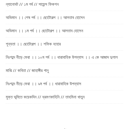
ন্যানোবট // ১ম পর্ব // সায়েন্স ফিকশন
অভিমান ।। শেষ পর্ব ।। ছোটোগল্প ।। আলতাব হোসেন
অভিমান ।। ১ম পর্ব ।। ছোটোগল্প ।। আলতাব হোসেন
শূন্যতা ।। ছোটোগল্প ।। শফিক নহোর
নিঃশব্দে নীড়ে ফেরা ।। ১০ম পর্ব ।। ধারাবাহিক উপন্যাস ।। এ কে আজাদ দুলাল
মাঝি // কবিতা // জাহাঙ্গীর পানু
নিঃশব্দে নীড়ে ফেরা ।। ৯ম পর্ব ।। ধারাবাহিক উপন্যাস
মুক্ত ভূমিতে কয়েকদিন // ভ্রমণকাহিনি // তাহমিনা খাতুন