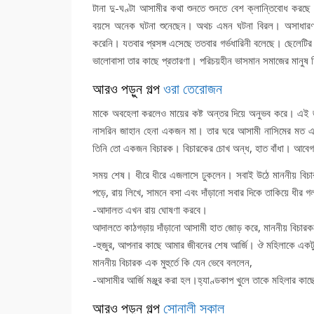
টানা দু-ঘণ্টা আসামীর কথা শুনতে শুনতে বেশ ক্লান্তিবোধ কর
বয়সে অনেক ঘটনা শুনেছেন। অথচ এমন ঘটনা বিরল। অসাধারণ বুদ
করেনি। যতবার প্রসঙ্গ এসেছে ততবার গর্ভধারিনী বলেছে। ছেলেটি
ভালোবাসা তার কাছে প্রতারণা। পরিচয়হীন ভাসমান সমাজের মানুষ
আরও পড়ুন গল্প
ওরা তেরোজন
মাকে অবহেলা করলেও মায়ের কষ্ট অন্তর দিয়ে অনুভব করে। এই জঘণ
নাসরিন জাহান হেনা একজন মা। তার ঘরে আসামী নাসিমের মত একট
তিনি তো একজন বিচারক। বিচারকের চোখ অন্ধ, হাত বাঁধা। আবেগ ত
সময় শেষ। ধীরে ধীরে এজলাসে ঢুকলেন। সবাই উঠে মাননীয় বিচ
পড়ে, রায় লিখে, সামনে বসা এবং দাঁড়ানো সবার দিকে তাকিয়ে ধীর 
-আদালত এখন রায় ঘোষণা করবে।
আদালতে কাঠগড়ায় দাঁড়ানো আসামী হাত জোড় করে, মাননীয় বিচারককে
-হুজুর, আপনার কাছে আমার জীবনের শেষ আর্জি। ঔ মহিলাকে একটু 
মাননীয় বিচারক এক মুহুর্তে কি যেন ভেবে বললেন,
-আসামীর আর্জি মঞ্জুর করা হল।হ্যাণ্ডকাপ খুলে তাকে মহিলার ক
আরও পড়ুন গল্প
সোনালী সকাল