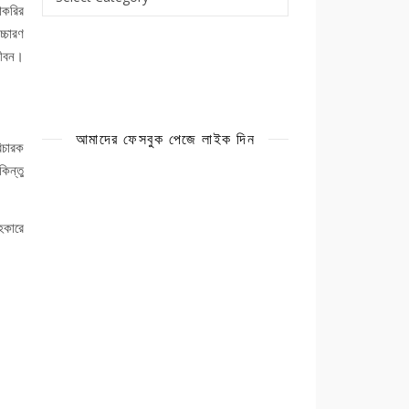
াকরির
্চারণ
জীবন।
আমাদের ফেসবুক পেজে লাইক দিন
িচারক
িন্তু
হকারে