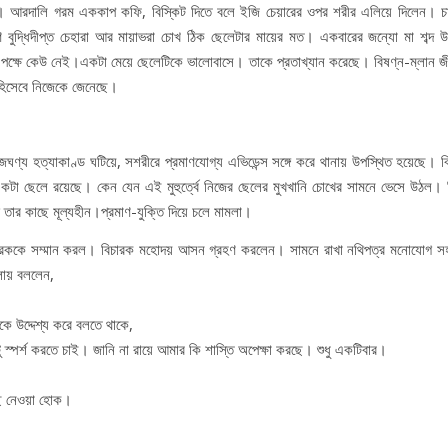
ছে। আরদালি গরম এককাপ কফি, বিস্কিট দিতে বলে ইজি চেয়ারের ওপর শরীর এলিয়ে দিলেন। চ
্ধিদীপ্ত চেহারা আর মায়াভরা চোখ ঠিক ছেলেটার মায়ের মত। একবারের জন্যো মা শব্দ উচ
র পক্ষে কেউ নেই।একটা মেয়ে ছেলেটিকে ভালোবাসে। তাকে প্রতাখ্যান করেছে। বিষণ্ন-ম্লান 
 হিসেবে নিজেকে জেনেছে।
্য হত্যাকাণ্ড ঘটিয়ে, সশরীরে প্রমাণযোগ্য এভিডেন্স সঙ্গে করে থানায় উপস্থিত হয়েছে। ব
া ছেলে রয়েছে। কেন যেন এই মুহুর্ত্বে নিজের ছেলের মুখখানি চোখের সামনে ভেসে উঠল। ক
ার কাছে মূল্যহীন।প্রমাণ-যুক্তি দিয়ে চলে মামলা।
ারককে সম্মান করল। বিচারক মহোদয় আসন গ্রহণ করলেন। সামনে রাখা নথিপত্র মনোযোগ স
গলায় বললেন,
 উদ্দেশ্য করে বলতে থাকে,
স্পর্শ করতে চাই। জানি না রায়ে আমার কি শাস্তি অপেক্ষা করছে। শুধু একটিবার।
াছে নেওয়া হোক।