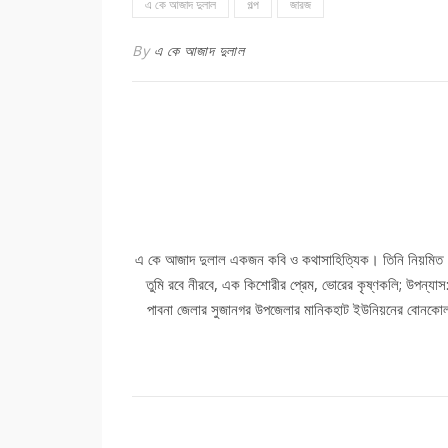
এ কে আজাদ দুলাল
গল্প
জারজ
By
এ কে আজাদ দুলাল
এ কে আজাদ দুলাল একজন কবি ও কথাসাহিত্যিক। তিনি নিয়মিত 'আমাদে
তুমি রবে নীরবে, এক কিশোরীর প্রেম, ভোরের কৃষ্ণকলি; উপন্যাস:
পাবনা জেলার সুজানগর উপজেলার মানিকহাট ইউনিয়নের বোনকোলা 