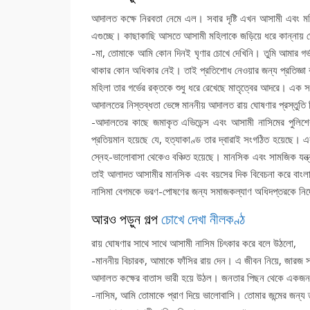
আদালত কক্ষে নিরবতা নেমে এল। সবার দৃষ্টি এখন আসামী এবং ম
এগুচ্ছে। কাছাকাছি আসতে আসামী মহিলাকে জড়িয়ে ধরে কান্নায় ভ
-মা, তোমাকে আমি কোন দিনই ঘৃণার চোখে দেখিনি। তুমি আমার গর্
থাকার কোন অধিকার নেই। তাই প্রতিশোধ নেওয়ার জন্য প্রতিজ্ঞ
মহিলা তার গর্ভের রক্তকে শুধু ধরে রেখেছে মাতৃত্বের আদরে। এক
আদালতের নিস্তব্ধতা ভেঙ্গে মাননীয় আদালত রায় ঘোষণার প্রস্তুতি
-আদালতের কাছে জমাকৃত এভিডেন্স এবং আসামী নাসিমের পুলিশে
প্রতিয়মান হয়েছে যে, হত্যাকাণ্ড তার দ্বারাই সংগঠিত হয়েছে। এ
স্নেহ-ভালোবাসা থেকেও বঞ্চিত হয়েছে। মানসিক এবং সামজিক যন্ত
তাই আলাদত আসামীর মানসিক এবং বয়সের দিক বিবেচনা করে বাংলাদে
নাসিমা বেগমকে ভরণ-পোষণের জন্য সমাজকল্যাণ অধিদপ্তরকে নির্
আরও পড়ুন গল্প
চোখে দেখা নীলকণ্ঠ
রায় ঘোষণার সাথে সাথে আসামী নাসিম চিৎকার করে বলে উঠলো,
-মাননীয় বিচারক, আমাকে ফাঁসির রায় দেন। এ জীবন নিয়ে, জারজ 
আদালত কক্ষের বাতাস ভারী হয়ে উঠল। জনতার পিছন থেকে একজন যু
-নাসিম, আমি তোমাকে প্রাণ দিয়ে ভালোবাসি। তোমার জন্মের জন্য