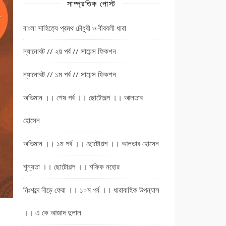
সাম্প্রতিক পোস্ট
বাংলা সাহিত্যে প্রমথ চৌধুরী ও বীরবলী ধারা
ন্যানোবট // ২য় পর্ব // সায়েন্স ফিকশন
ন্যানোবট // ১ম পর্ব // সায়েন্স ফিকশন
অভিমান ।। শেষ পর্ব ।। ছোটোগল্প ।। আলতাব
হোসেন
অভিমান ।। ১ম পর্ব ।। ছোটোগল্প ।। আলতাব হোসেন
শূন্যতা ।। ছোটোগল্প ।। শফিক নহোর
নিঃশব্দে নীড়ে ফেরা ।। ১০ম পর্ব ।। ধারাবাহিক উপন্যাস
।। এ কে আজাদ দুলাল