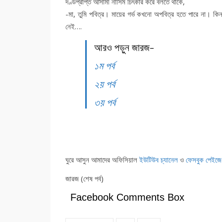
দণ্ডপ্রাপ্ত আসামী নাসিম চিৎকার করে বলতে থাকে,
-মা, তুমি পবিত্র। মায়ের গর্ভ কখনো অপবিত্র হতে পারে না। কি
নেই….
আরও পড়ুন জারজ-
১ম পর্ব
২য় পর্ব
৩য় পর্ব
ঘুরে আসুন আমাদের অফিসিয়াল
ইউটিউব চ্যানেল
ও
ফেসবুক পেইজে
জারজ (শেষ পর্ব)
Facebook Comments Box