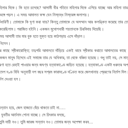
হিলার দিকে। কি হতে চলেছে? আসামী ধীর গতিতে মহিলার দিকে এগিয়ে যাচ্ছে আর মহিলা তার
েঙ্গে পড়ল। এ সময় আদালত কক্ষ যেন নিস্তব্ধ নিস্তরঙ্গ জলাশয়।
ভধারিণী। তোমাকে কি ঘৃণা করা যায়? কিন্তু তোমাকে যে অসম্মান আর কলঙ্কিত করেছে তার তো 
া করেছিলাম। পরাজিত হইনি। একজন মুখোশধারী শয়তানকে চিরবিদায় দিয়েছি।
 সময় আসামী তার মার বুক হতে মুক্ত হয়ে কাঠগড়ায় এসে দাঁড়াল।
 নিলেন।
র কাছে স্বীকারোক্তি; তদুপরি আদালতে দাঁড়িয়ে একই ভাবে স্বীকার করাতে আদালতের কাছে
কজন মানুষ হিসেবে এই সমাজে তার যে অধিকার, তা থেকে বঞ্চিত হয়েছে। শুধু তাই নয়, সে মাতৃ
্রণা হতে রেহাই পাওয়ার জন্য জঘণ্য হত্যাকাণ্ডে জড়িত হয়েছে। হত্যাকাণ্ড একটা গুরুতর অ
শ দণ্ড বিধি অনুযায়ী দশ বছর সশ্রম কারাদণ্ডে দণ্ডিত করে জেলখানায় প্রেরণের নির্দেশ দি
দেশ দেওয়া হল।
সন্তান হয়ে, জেল হাজতে বেঁচে থাকতে চাই না……
বতীর আর্তনাদ শোনা যাচ্ছে। সে চিৎকার বলছে,
 তুমি দায়ী নও। তুমি জারজ সন্তান নও। তোমার জন্য অপেক্ষা করব….