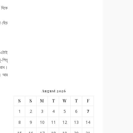
 দিকে
বেঁচে
 এটাই
-পিতৃ
পরাধ।
ল। আর
August 2026
S
S
M
T
W
T
F
1
2
3
4
5
6
7
8
9
10
11
12
13
14