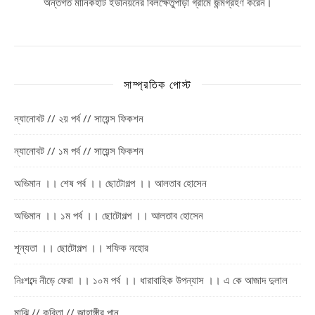
অন্তর্গত মানিকহাট ইউনিয়নের বিলক্ষেতুপাড়া গ্রামে জন্মগ্রহণ করেন।
সাম্প্রতিক পোস্ট
ন্যানোবট // ২য় পর্ব // সায়েন্স ফিকশন
ন্যানোবট // ১ম পর্ব // সায়েন্স ফিকশন
অভিমান ।। শেষ পর্ব ।। ছোটোগল্প ।। আলতাব হোসেন
অভিমান ।। ১ম পর্ব ।। ছোটোগল্প ।। আলতাব হোসেন
শূন্যতা ।। ছোটোগল্প ।। শফিক নহোর
নিঃশব্দে নীড়ে ফেরা ।। ১০ম পর্ব ।। ধারাবাহিক উপন্যাস ।। এ কে আজাদ দুলাল
মাঝি // কবিতা // জাহাঙ্গীর পানু