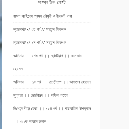
সাম্প্রতিক পোস্ট
বাংলা সাহিত্যে প্রমথ চৌধুরী ও বীরবলী ধারা
ন্যানোবট // ২য় পর্ব // সায়েন্স ফিকশন
ন্যানোবট // ১ম পর্ব // সায়েন্স ফিকশন
অভিমান ।। শেষ পর্ব ।। ছোটোগল্প ।। আলতাব
হোসেন
অভিমান ।। ১ম পর্ব ।। ছোটোগল্প ।। আলতাব হোসেন
শূন্যতা ।। ছোটোগল্প ।। শফিক নহোর
নিঃশব্দে নীড়ে ফেরা ।। ১০ম পর্ব ।। ধারাবাহিক উপন্যাস
।। এ কে আজাদ দুলাল