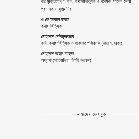
বীর মুক্তিযোদ্ধা; কবি, কথাসাহিত্যিক ও গবেষক; সাবেক জেলা
প্রশাসক ও যুগ্মসচিব
এ কে আজাদ দুলাল
কথাসাহিত্যিক
মোহাম্মদ সেলিমুজ্জামান
কবি, কথাসাহিত্যিক ও গবেষক; পরিচালক (নায়েম, ঢাকা)
মোহাম্মদ আব্দুল বাছেত
অধ্যক্ষ (সাতবাড়িয়া ডিগ্রী কলেজ)
আমাদের ফেসবুক