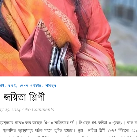
,
,
,
লাই
দুলাই
লেখক পরিচিতি
সাহিত্য
জয়িতা শিল্পী
y 25, 2024
/
No Comments
 ব্যস্ততার মাঝেও করে যাচ্ছেন শিল্প ও সাহিত্যের চর্চা। লিখছেন গল্প, কবিতা ও প্রবন্ধ। কাজ
র প্রকাশিত গ্রন্থসমূহ পাঠক মহলে নন্দিত হয়েছে। জন্ম : জয়িতা শিল্পী ১৯৭৭ খিষ্টাব্দের ২৫