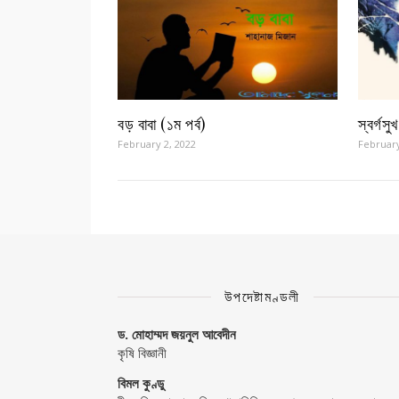
বড় বাবা (১ম পর্ব)
স্বর্গসু
February 2, 2022
February
উপদেষ্টামণ্ডলী
ড. মোহাম্মদ জয়নুল আবেদীন
কৃষি বিজ্ঞানী
বিমল কুণ্ডু