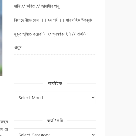
মাঝি // কবিতা // জাহাঙ্গীর পানু
নিঃশব্দে নীড়ে ফেরা ।। ৯ম পর্ব ।। ধারাবাহিক উপন্যাস
মুক্ত ভূমিতে কয়েকদিন // ভ্রমণকাহিনি // তাহমিনা
খাতুন
আর্কাইভ
আর্কাইভ
ক্যাটাগরি
 করছেন
শে মে
ক্যাটাগরি