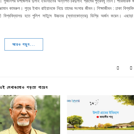
 সুজানগর উপজেলার দুলাই ইউনিয়নের অন্তর্গত চরদুলাই গ্রামের পুত্রবধূ তিনি। পারিবারিক জ
ান কামরুল। পুত্র ইথান রাইয়ানকে নিয়ে তাদের সংসার জীবন। শিক্ষাজীবন : ঢাকা বিশ্ববিদ্
হী বিশ্ববিদ্যালয় হতে পুলিশ সাইন্সে উচ্চতর (স্নাতকোত্তর) ডিগ্রি অর্জন করেন। এছাড়া
আরও পড়ুন...
এই লেখাগুলোও পড়তে পারেন