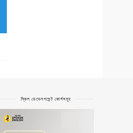
স্কিল ডেভেলপমেন্ট কোর্সসমূহ