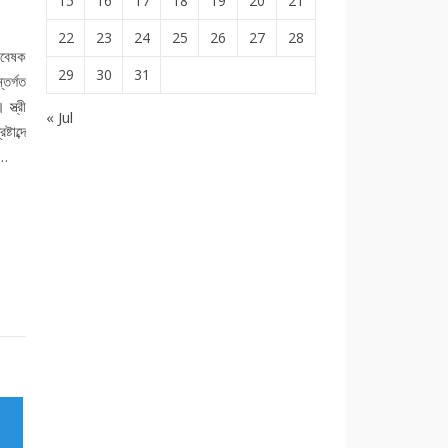
15
16
17
18
19
20
21
22
23
24
25
26
27
28
গবেষক
29
30
31
তর্গত
স্ত্রী
« Jul
টাব্দে
য়…