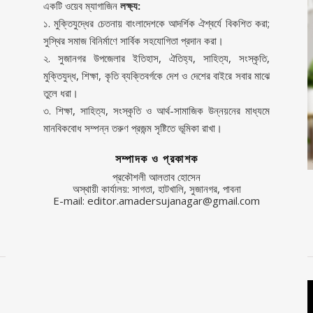
একটি ওয়েব ম্যাগাজিন
লক্ষ্য:
১. মুক্তিযুদ্ধের চেতনায় বাংলাদেশকে আদর্শিক ঐশ্বর্যে বিকশিত করা;
সুস্থির সমাজ বিনির্মাণে সার্বিক সহযোগিতা প্রদান করা।
২. সুজানগর উপজেলার ইতিহাস, ঐতিহ্য, সাহিত্য, সংস্কৃতি,
মুক্তিযুদ্ধ, শিক্ষা, কৃতি ব্যক্তিবর্গকে দেশ ও দেশের বাইরে সবার মাঝে
তুলে ধরা।
৩. শিক্ষা, সাহিত্য, সংস্কৃতি ও আর্থ-সামাজিক উন্নয়নের মাধ্যমে
মানবিকবোধ সম্পন্ন তরুণ প্রজন্ম সৃষ্টিতে ভূমিকা রাখা।
সম্পাদক ও প্রকাশক
প্রকৌশলী আলতাব হোসেন
অস্থায়ী কার্যালয়: সাগতা, হাটখালি, সুজানগর, পাবনা
E-mail: editor.amadersujanagar@gmail.com