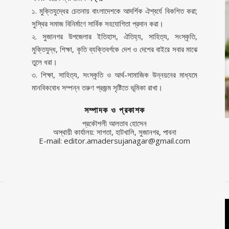
১. মুক্তিযুদ্ধের চেতনায় বাংলাদেশকে আদর্শিক ঐশ্বর্যে বিকশিত করা;
সুস্থির সমাজ বিনির্মাণে সার্বিক সহযোগিতা প্রদান করা।
২. সুজানগর উপজেলার ইতিহাস, ঐতিহ্য, সাহিত্য, সংস্কৃতি,
মুক্তিযুদ্ধ, শিক্ষা, কৃতি ব্যক্তিবর্গকে দেশ ও দেশের বাইরে সবার মাঝে
তুলে ধরা।
৩. শিক্ষা, সাহিত্য, সংস্কৃতি ও আর্থ-সামাজিক উন্নয়নের মাধ্যমে
মানবিকবোধ সম্পন্ন তরুণ প্রজন্ম সৃষ্টিতে ভূমিকা রাখা।
সম্পাদক ও প্রকাশক
প্রকৌশলী আলতাব হোসেন
অস্থায়ী কার্যালয়: সাগতা, হাটখালি, সুজানগর, পাবনা
E-mail: editor.amadersujanagar@gmail.com