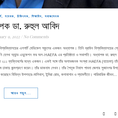
,
,
,
,
্গ
গবেষক
চিকিৎসক
শিক্ষাবিদ
সমাজসেবক
পক ডা. রুহুল আবিদ
uary 9, 2022
/
No Comments
াউন বিশ্ববিদ্যালয়ের এলপার্ট মেডিকেল স্কুলের একজন অধ্যাপক। তিনি ব্রাউন বিশ্ববিদ্যালয়ের গ
নি হেলথ অ্যান্ড এডুকেশন ফর অল-HAEFA এর প্রতিষ্ঠাতা ও সভাপতি। অধ্যাপক ডা. রুহুল
ত ২১১ ব্যক্তিবর্গের মধ্যে একজন। একই সঙ্গে তাঁর অলাভজনক সংস্থা HAEFA (হায়েফা) তাঁর 
মে ঢাকায় জন্মগ্রহণ করেন। তাঁর ডাকনাম লেখন। তাঁর পৈতৃক নিবাস পাবনা জেলার সুজানগর উপ
করেছেন বিভিন্ন উপশহরে-মালিবাগ, ইন্দিরা রোড, কলাবাগান ও শ্যামলীতে। পারিবারিক জীবন:…
আরও পড়ুন...