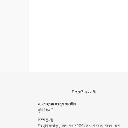
উপদেষ্টামণ্ডলী
ড. মোহাম্মদ জয়নুল আবেদীন
কৃষি বিজ্ঞানী
বিমল কুণ্ডু
বীর মুক্তিযোদ্ধা; কবি, কথাসাহিত্যিক ও গবেষক; সাবেক জেলা