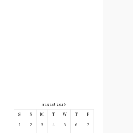
August 2026
S
S
M
T
W
T
F
1
2
3
4
5
6
7