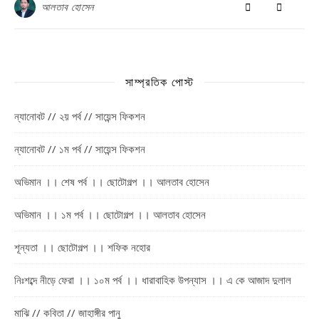
আলতাব হোসেন
সাম্প্রতিক পোস্ট
ন্যানোবট // ২য় পর্ব // সায়েন্স ফিকশন
ন্যানোবট // ১ম পর্ব // সায়েন্স ফিকশন
অভিমান ।। শেষ পর্ব ।। ছোটোগল্প ।। আলতাব হোসেন
অভিমান ।। ১ম পর্ব ।। ছোটোগল্প ।। আলতাব হোসেন
শূন্যতা ।। ছোটোগল্প ।। শফিক নহোর
নিঃশব্দে নীড়ে ফেরা ।। ১০ম পর্ব ।। ধারাবাহিক উপন্যাস ।। এ কে আজাদ দুলাল
মাঝি // কবিতা // জাহাঙ্গীর পানু