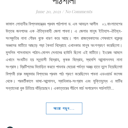
পাঠশালা
June 20, 2021
/
No Comments
কামাল লোহানীর বিপ্লবমন্ত্রের প্রথম পাঠশালা ড. এম আবদুল আলীম ০১.বাংলাদেশের
উত্তর জনপদের এক ঐতিহ্যবাহী জেলা পাবনা। এ জেলার মানুষ ইতিহাস-ঐতিহ্য-
সংস্কৃতির নানা গৌরব বুকে ধারণ করে আছে। পাল রাজত্বকালের শেষভাগে বরেন্দ্র
অঞ্চলের মাটিতে আছড়ে পড়া কৈবর্ত বিদ্রোহে এখানকার মানুষ অংশগ্রহণ করেছিলো।
মুসলিম শাসনামলে পাঠান-মোগল সেনাদের ছাউনি ছিলো এই মাটিতে। ইংরেজ আমলে
এখানে সংঘটিত হয় সন্ন্যাসী বিদ্রোহ, কৃষক বিদ্রোহ, স্বদেশি আন্দোলনসহ নানা
সংগ্রাম। ব্রিটিশদের বিতাড়িত করতে পাবনার মেয়েরা পর্যন্ত অস্ত্র হাতে তুলে নিয়েছিলো!
বিপ্লবী চারু মজুমদার বিপ্লবের প্রথম পাঠ গ্রহণ করেছিলেন পাবনা এডওয়ার্ড কলেজ
থেকে। পরবর্তীকালে ভাষা-আন্দোলন, স্বাধিকার-সংগ্রাম এবং মুক্তিযুদ্ধে এ মাটির
সন্তানেরা বুক চিতিয়ে দাঁড়িয়েছেন। একাত্তরের পঁচিশে মার্চ অপারেশন সার্চলাইট…
আরো পড়ুন...