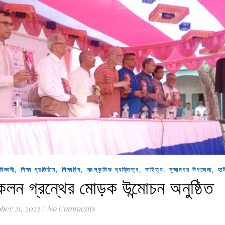
,
,
,
,
,
,
বিজ্ঞানী
শিক্ষা প্রতিষ্ঠান
শিক্ষাবিদ
সাংস্কৃতিক ব্যক্তিত্ব
সাহিত্য
সুজানগর উপজেলা
হা
লন গ্রন্থের মোড়ক উন্মোচন অনুষ্ঠিত
ber 21, 2023
/
No Comments