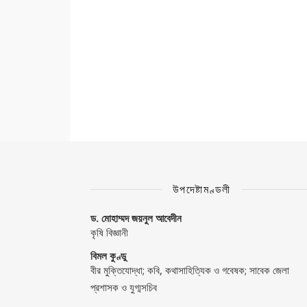
উপদেষ্টামণ্ডলী
ড. মোহাম্মদ জয়নুল আবেদীন
কৃষি বিজ্ঞানী
বিমল কুণ্ডু
বীর মুক্তিযোদ্ধা; কবি, কথাসাহিত্যিক ও গবেষক; সাবেক জেলা
প্রশাসক ও যুগ্মসচিব