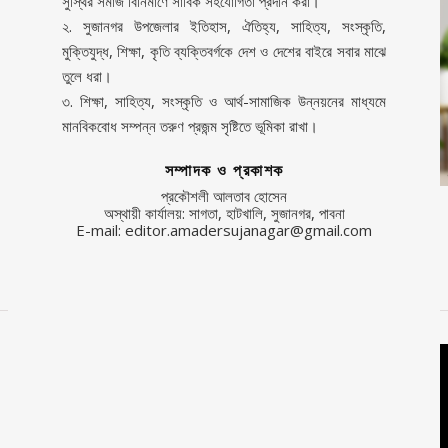
সুস্থির সমাজ বিনির্মাণে সার্বিক সহযোগিতা প্রদান করা।
২. সুজানগর উপজেলার ইতিহাস, ঐতিহ্য, সাহিত্য, সংস্কৃতি,
মুক্তিযুদ্ধ, শিক্ষা, কৃতি ব্যক্তিবর্গকে দেশ ও দেশের বাইরে সবার মাঝে
তুলে ধরা।
৩. শিক্ষা, সাহিত্য, সংস্কৃতি ও আর্থ-সামাজিক উন্নয়নের মাধ্যমে
মানবিকবোধ সম্পন্ন তরুণ প্রজন্ম সৃষ্টিতে ভূমিকা রাখা।
সম্পাদক ও প্রকাশক
প্রকৌশলী আলতাব হোসেন
অস্থায়ী কার্যালয়: সাগতা, হাটখালি, সুজানগর, পাবনা
E-mail: editor.amadersujanagar@gmail.com