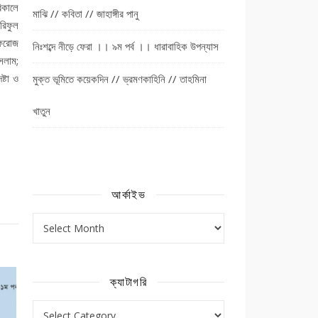
িকালে
মাঝি // কবিতা // জাহাঙ্গীর পানু
রিফুল
ফিরোজ
নিঃশব্দে নীড়ে ফেরা ।। ৯ম পর্ব ।। ধারাবাহিক উপন্যাস
সলাম;
্টা ও
মুক্ত ভূমিতে কয়েকদিন // ভ্রমণকাহিনি // তাহমিনা
খাতুন
আর্কাইভ
আর্কাইভ
ক্যাটাগরি
ক্যাটাগরি