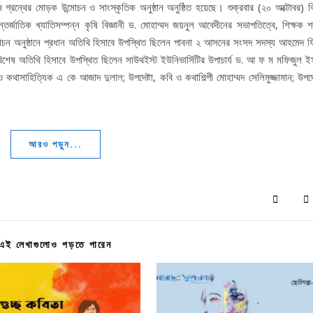
গ্রন্থের মোড়ক উন্মোচন ও সাংস্কৃতিক অনুষ্ঠান অনুষ্ঠিত হয়েছে। শুক্রবার (২০ অক্টোবর) ব
র্জাতিক খ্যাতিসম্পন্ন কৃষি বিজ্ঞানী ড. মোহাম্মদ জয়নুল আবেদীনের সভাপতিত্বে, শিক্ষক শ
চন অনুষ্ঠানে প্রধান অতিথি হিসাবে উপস্থিত ছিলেন পাবনা ২ আসনের সংসদ সদস্য আহমেদ 
িশেষ অতিথি হিসাবে উপস্থিত ছিলেন সাউথইস্ট ইউনিভার্সিটির উপাচার্য ড. আ ফ ম মফিজুল ই
 কথাসাহিত্যিক এ কে আজাদ দুলাল; উপদেষ্টা, কবি ও কথাশিল্পী মোহাম্মদ সেলিমুজ্জামান; উপদেষ
আরও পড়ুন...
এই লেখাগুলোও পড়তে পারেন