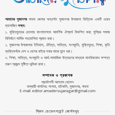
আমাদের সুজানগর
পাবনা জেলার অন্তর্গত সুজানগর উপজেলা ভিত্তিক একটি ওয়েব
ম্যাগাজিন
লক্ষ্য:
১. মুক্তিযুদ্ধের চেতনায় বাংলাদেশকে আদর্শিক ঐশ্বর্যে বিকশিত করা; সুস্থির সমাজ
বিনির্মাণে সার্বিক সহযোগিতা প্রদান করা।
২. সুজানগর উপজেলার ইতিহাস, ঐতিহ্য, সাহিত্য, সংস্কৃতি, মুক্তিযুদ্ধ, শিক্ষা, কৃতি
ব্যক্তিবর্গকে দেশ ও দেশের বাইরে সবার মাঝে তুলে ধরা।
৩. শিক্ষা, সাহিত্য, সংস্কৃতি ও আর্থ-সামাজিক উন্নয়নের মাধ্যমে মানবিকবোধ সম্পন্ন
তরুণ প্রজন্ম সৃষ্টিতে ভূমিকা রাখা।
সম্পাদক ও প্রকাশক
প্রকৌশলী আলতাব হোসেন
অস্থায়ী কার্যালয়: সাগতা, হাটখালি, সুজানগর, পাবনা
E-mail: editor.amadersujanagar@gmail.com
স্কিল ডেভেলপমেন্ট কোর্সসমূহ