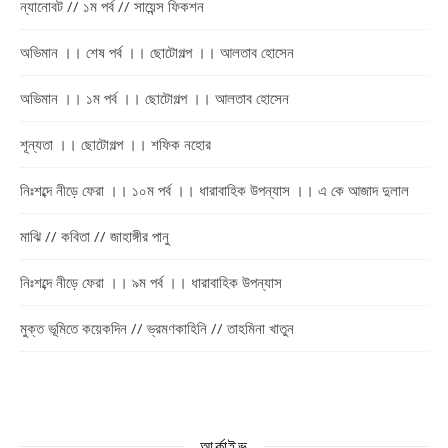
ন্যানোবট // ১ম পর্ব // সায়েন্স ফিকশন
অভিমান ।। শেষ পর্ব ।। ছোটোগল্প ।। আলতাব হোসেন
অভিমান ।। ১ম পর্ব ।। ছোটোগল্প ।। আলতাব হোসেন
শূন্যতা ।। ছোটোগল্প ।। শফিক নহোর
নিঃশব্দে নীড়ে ফেরা ।। ১০ম পর্ব ।। ধারাবাহিক উপন্যাস ।। এ কে আজাদ দুলাল
মাঝি // কবিতা // জাহাঙ্গীর পানু
নিঃশব্দে নীড়ে ফেরা ।। ৯ম পর্ব ।। ধারাবাহিক উপন্যাস
মুক্ত ভূমিতে কয়েকদিন // ভ্রমণকাহিনি // তাহমিনা খাতুন
আর্কাইভ