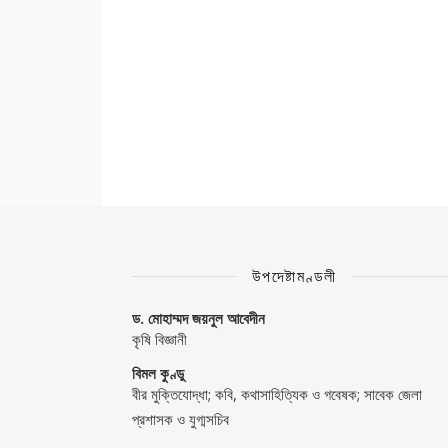
উপদেষ্টামণ্ডলী
ড. মোহাম্মদ জয়নুল আবেদীন
কৃষি বিজ্ঞানী
বিমল কুণ্ডু
বীর মুক্তিযোদ্ধা; কবি, কথাসাহিত্যিক ও গবেষক; সাবেক জেলা
প্রশাসক ও যুগ্মসচিব