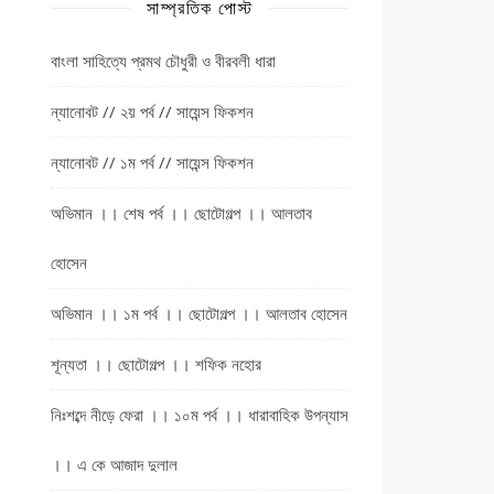
সাম্প্রতিক পোস্ট
বাংলা সাহিত্যে প্রমথ চৌধুরী ও বীরবলী ধারা
ন্যানোবট // ২য় পর্ব // সায়েন্স ফিকশন
ন্যানোবট // ১ম পর্ব // সায়েন্স ফিকশন
অভিমান ।। শেষ পর্ব ।। ছোটোগল্প ।। আলতাব
হোসেন
অভিমান ।। ১ম পর্ব ।। ছোটোগল্প ।। আলতাব হোসেন
শূন্যতা ।। ছোটোগল্প ।। শফিক নহোর
নিঃশব্দে নীড়ে ফেরা ।। ১০ম পর্ব ।। ধারাবাহিক উপন্যাস
।। এ কে আজাদ দুলাল