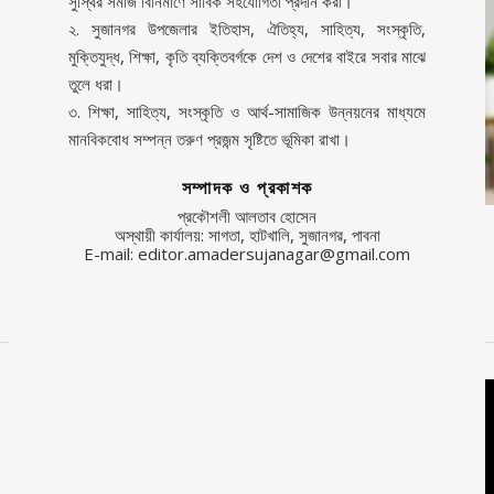
সুস্থির সমাজ বিনির্মাণে সার্বিক সহযোগিতা প্রদান করা।
২. সুজানগর উপজেলার ইতিহাস, ঐতিহ্য, সাহিত্য, সংস্কৃতি,
মুক্তিযুদ্ধ, শিক্ষা, কৃতি ব্যক্তিবর্গকে দেশ ও দেশের বাইরে সবার মাঝে
তুলে ধরা।
৩. শিক্ষা, সাহিত্য, সংস্কৃতি ও আর্থ-সামাজিক উন্নয়নের মাধ্যমে
মানবিকবোধ সম্পন্ন তরুণ প্রজন্ম সৃষ্টিতে ভূমিকা রাখা।
সম্পাদক ও প্রকাশক
প্রকৌশলী আলতাব হোসেন
অস্থায়ী কার্যালয়: সাগতা, হাটখালি, সুজানগর, পাবনা
E-mail: editor.amadersujanagar@gmail.com