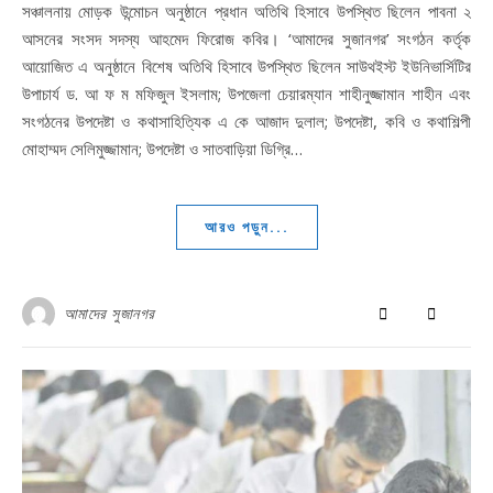
সঞ্চালনায় মোড়ক উন্মোচন অনুষ্ঠানে প্রধান অতিথি হিসাবে উপস্থিত ছিলেন পাবনা ২
আসনের সংসদ সদস্য আহমেদ ফিরোজ কবির। ‘আমাদের সুজানগর’ সংগঠন কর্তৃক
আয়োজিত এ অনুষ্ঠানে বিশেষ অতিথি হিসাবে উপস্থিত ছিলেন সাউথইস্ট ইউনিভার্সিটির
উপাচার্য ড. আ ফ ম মফিজুল ইসলাম; উপজেলা চেয়ারম্যান শাহীনুজ্জামান শাহীন এবং
সংগঠনের উপদেষ্টা ও কথাসাহিত্যিক এ কে আজাদ দুলাল; উপদেষ্টা, কবি ও কথাশিল্পী
মোহাম্মদ সেলিমুজ্জামান; উপদেষ্টা ও সাতবাড়িয়া ডিগ্রি…
আরও পড়ুন...
আমাদের সুজানগর