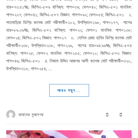
হার=৭৩.৫১%; জিপিএ-৫=৯ বাণিজ্য: পাশ=৩৯; ফেল=৪০; জিপিএ-৫=১ মানবিক:
পাশ=২২৭; ফেল=৪১; জিপিএ-৫=৭ বিজ্ঞান: পাসশ=৯২; ফেল=৫৪; জিপিএ-৫=১ ২.
সাতবাড়িয়া ডিগ্রি কলেজ মোট পরীক্ষার্থী=২০২, উপস্থিত=১৯৮, পাশ=১৭৭, পাশের
হার=৮৯.৩৯%; জিপিএ-৫=২ বাণিজ্য: পাশ=২২; ফেল=১ মানবিক: পাশ=১৩৮;
ফেল=২৪; জিপিএ-৫=২ বিজ্ঞান: পাশ=১৭ ৩. সেলিম রেজা হাবিব ডিগ্রি কলেজ মোট
পরীক্ষার্থী=২৩৮, উপস্থিত=২৩৮, পাশ=২২৬, পাশের হার=৯৪.৯৬%; জিপিএ-৫=৪
বাণিজ্য: পাশ=২৫; ফেল=২ মানবিক: পাশ=১৫৫; ফেল=১০; জিপিএ-৫=৩ বিজ্ঞান:
পাশ=৪৬; জিপিএ-৫=১ ৪. নিজাম উদ্দিন আজগর আলী কলেজ মোট পরীক্ষার্থী=৩২০,
উপস্থিত=৩১৮, পাশ=২৫৪, …
আরও পড়ুন...
আমাদের সুজানগর