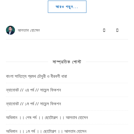
আরও পড়ুন...
আলতাব হোসেন
সাম্প্রতিক পোস্ট
বাংলা সাহিত্যে প্রমথ চৌধুরী ও বীরবলী ধারা
ন্যানোবট // ২য় পর্ব // সায়েন্স ফিকশন
ন্যানোবট // ১ম পর্ব // সায়েন্স ফিকশন
অভিমান ।। শেষ পর্ব ।। ছোটোগল্প ।। আলতাব হোসেন
অভিমান ।। ১ম পর্ব ।। ছোটোগল্প ।। আলতাব হোসেন