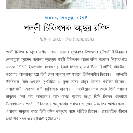
,
,
আজকাল
শোলাকুড়া
হাটখালি
পল্লী চিকিৎসক আব্দুর রশিদ
July 9, 2021
/
No Comments
পল্লী চিকিৎসক আব্দুর রশিদ পাবনা জেলার সুজানগর উপজেলার হাটখালী ইউনিয়নের
শোলাকুড়া গ্রামের সর্বোজন শ্রদ্ধেয় পল্লী চিকিৎসক আব্দুর রশিদ গতকাল দিবাগত রাত
১১:২০ মিনিটে ইন্তেকাল করেছেন। ইন্না লিল্লাহি ওয়া ইন্না ইলাইহি রাজিউন।
করোনায় আক্রান্ত হয়ে তিনি ঢাকা স্কয়ার হাসপাতালে চিকিৎসাধীন ছিলেন। হাটখালী
ইউনিয়নে তিনি একজন সুপরিচিত ও সুন্দর মনের মানুষ হিসেবে পরিচিত ছিলেন।
এলাকাবাসী একজন গুণী ব্যক্তিকে হারাল। নব্বইয়ের দশক থেকে তিনি গ্রামের
মানুষের সেবা করে আসছেন। আশেপাশের গ্রামের মধ্যে তিনি ছিলেন একমাত্র
উল্লেখযোগ্য পল্লী চিকিৎসক। অসুস্থতায় গ্রামের মানুষের একমাত্র আশ্রয়স্থল।
এলাকার মানুষের কাছে তিনি রশিদ ডাক্তার নামে পরিচিত ছিলেন। রাজনৈতিক জীবনে
তিনি দীর্ঘ সময় ধরে হাটখালী ইউনিয়নের…