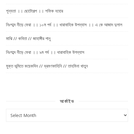
শূন্যতা ।। ছোটোগল্প ।। শফিক নহোর
নিঃশব্দে নীড়ে ফেরা ।। ১০ম পর্ব ।। ধারাবাহিক উপন্যাস ।। এ কে আজাদ দুলাল
মাঝি // কবিতা // জাহাঙ্গীর পানু
নিঃশব্দে নীড়ে ফেরা ।। ৯ম পর্ব ।। ধারাবাহিক উপন্যাস
মুক্ত ভূমিতে কয়েকদিন // ভ্রমণকাহিনি // তাহমিনা খাতুন
আর্কাইভ
আর্কাইভ