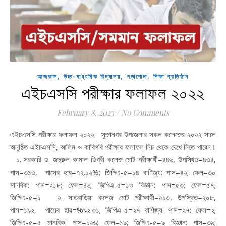
,
,
,
আজকাল
উচ্চ-মাধ্যমিক বিদ্যালয়
পড়াশোনা
শিক্ষা প্রতিষ্ঠান
এইচএসসি পরীক্ষার ফলাফল ২০২২
February 8, 2023
/
No Comments
এইচএসসি পরীক্ষার ফলাফল ২০২২ সুজানগর উপজেলার সকল কলেজের ২০২২ সালে
অনুষ্ঠিত এইচএসসি, আলিম ও কারিগরি পরীক্ষার ফলাফল নিচ থেকে দেখে নিতে পারেন।
১. সরকারি ড. জহুরুল কামাল ডিগ্রী কলেজ মোট পরীক্ষার্থী=৪৪৬, উপস্থিত=৪৩৪,
পাস=৩১৩, পাসের হার=৭২.১২%; জিপিএ-৫=১৪ বাণিজ্য: পাস=৪২; ফেল=৩০
মানবিক: পাস=২১৮; ফেল=৪৬; জিপিএ-৫=১৩ বিজ্ঞান: পাস=৫৩; ফেল=৫৭;
জিপিএ-৫=১ ২. সাতবাড়িয়া কলেজ মোট পরীক্ষার্থী=২১৩, উপস্থিত=২০৮,
পাস=১৯২, পাসের হার=%৯২.৩১; জিপিএ-৫=২৭ বাণিজ্য: পাস=২৭; ফেল=২;
জিপিএ-৫=৫ মানবিক: পাস=১২৬; ফেল=১৯; জিপিএ-৫=৯ বিজ্ঞান: পাস=৩৯;