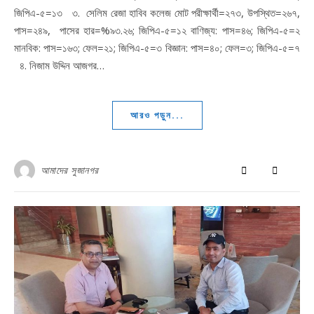
জিপিএ-৫=১৩ ৩. সেলিম রেজা হাবিব কলেজ মোট পরীক্ষার্থী=২৭৩, উপস্থিত=২৬৭,
পাস=২৪৯, পাসের হার=%৯৩.২৬; জিপিএ-৫=১২ বাণিজ্য: পাস=৪৬; জিপিএ-৫=২
মানবিক: পাস=১৬৩; ফেল=২১; জিপিএ-৫=৩ বিজ্ঞান: পাস=৪০; ফেল=৩; জিপিএ-৫=৭
৪. নিজাম উদ্দিন আজগর…
আরও পড়ুন...
আমাদের সুজানগর