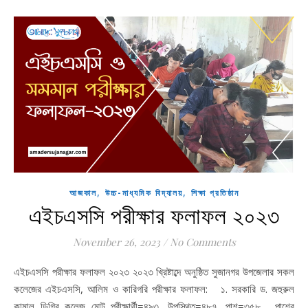
,
,
আজকাল
উচ্চ-মাধ্যমিক বিদ্যালয়
শিক্ষা প্রতিষ্ঠান
এইচএসসি পরীক্ষার ফলাফল ২০২৩
November 26, 2023
/
No Comments
এইচএসসি পরীক্ষার ফলাফল ২০২৩ ২০২৩ খ্রিষ্টাব্দে অনুষ্ঠিত সুজানগর উপজেলার সকল
কলেজের এইচএসসি, আলিম ও কারিগরি পরীক্ষার ফলাফল: ১. সরকারি ড. জহুরুল
কামাল ডিগ্রি কলেজ মোট পরীক্ষার্থী=৪৯৩, উপস্থিত=৪৮৭, পাশ=৩৫৮, পাশের