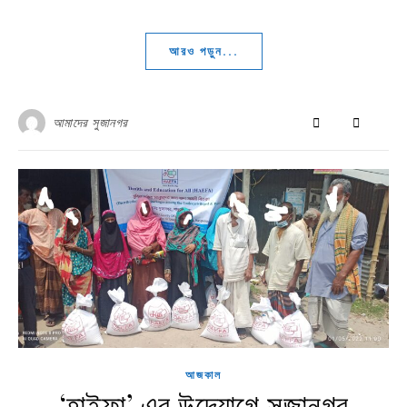
আরও পড়ুন...
আমাদের সুজানগর
আজকাল
‘হাইফা’ এর উদ্যোগে সুজানগর