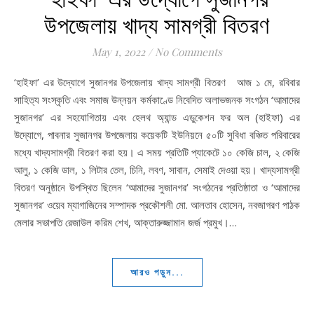
উপজেলায় খাদ্য সামগ্রী বিতরণ
May 1, 2022
/
No Comments
‘হাইফা’ এর উদ্যোগে সুজানগর উপজেলায় খাদ্য সামগ্রী বিতরণ আজ ১ মে, রবিবার
সাহিত্য সংস্কৃতি এবং সমাজ উন্নয়ন কর্মকাণ্ডে নিবেদিত অলাভজনক সংগঠন ‘আমাদের
সুজানগর’ এর সহযোগিতায় এবং হেলথ অ্যান্ড এডুকেশন ফর অল (হাইফা) এর
উদ্যোগে, পাবনার সুজানগর উপজেলায় কয়েকটি ইউনিয়নে ৫০টি সুবিধা বঞ্চিত পরিবারের
মধ্যে খাদ্যসামগ্রী বিতরণ করা হয়। এ সময় প্রতিটি প্যাকেটে ১০ কেজি চাল, ২ কেজি
আলু, ১ কেজি ডাল, ১ লিটার তেল, চিনি, লবণ, সাবান, সেমাই দেওয়া হয়। খাদ্যসামগ্রী
বিতরণ অনুষ্ঠানে উপস্থিত ছিলেন ‘আমাদের সুজানগর’ সংগঠনের প্রতিষ্ঠাতা ও ‘আমাদের
সুজানগর’ ওয়েব ম্যাগাজিনের সম্পাদক প্রকৌশলী মো. আলতাব হোসেন, নবজাগরণ পাঠক
মেলার সভাপতি রেজাউল করিম শেখ, আক্তারুজ্জামান জর্জ প্রমুখ।…
আরও পড়ুন...