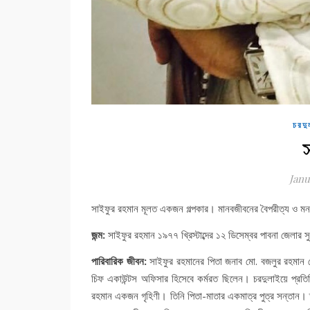
চরদু
Janu
সাইফুর রহমান মূলত একজন গল্পকার। মানবজীবনের বৈপরীত্য ও মনস্তা
জন্ম:
সাইফুর রহমান ১৯৭৭ খ্রিস্টাব্দের ১২ ডিসেম্বর পাবনা জেলার
পারিবারিক জীবন:
সাইফুর রহমানের পিতা জনাব মো. বজলুর রহমান পে
চিফ একাউন্টস অফিসার হিসেবে কর্মরত ছিলেন। চরদুলাইয়ে প্রতিষ্
রহমান একজন গৃহিণী। তিনি পিতা-মাতার একমাত্র পুত্র সন্তান। ত