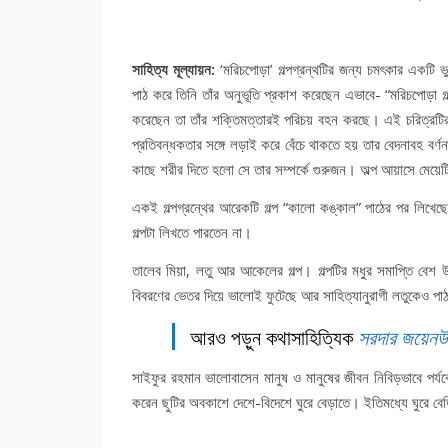
সাহিত্য মূল্যায়ন:
‘মরিচপোড়া’ গল্পগ্রন্থটির জন্য চমৎকার একটি ভুম
পাঠ করে তিনি তাঁর অনুভূতি প্রকাশ করেছেন এভাবে- “মরিচপোড়া গ
করেছেন তা তাঁর শক্তিমত্তারই পরিচয় বহন করছে। এই চরিত্রটির 
প্রতিবন্ধকতার সঙ্গে লড়াই করে বেঁচে থাকতে হয় তার বেদনাবহ বর্ণ
কাছে শরীর দিতে হলো সে তার সম্পর্কে গুরুজন। অল্প আয়াসে মেয়
একই গল্পগ্রন্থের আরেকটি গল্প “কালো কঙ্কাল” পাঠের পর লিখেছ
গল্পটা লিখতে পারতেন না।
তালেব মিয়া, লতু আর আকেলের গল্প। গল্পটির মধুর সমাপ্তি বেশ 
বিবরণের ভেতর দিয়ে ভালোই ফুটেছে আর সাহিত্যানুরাগী লতুকেও পা
আরও পড়ুন কথাসাহিত্যিক
সরদার জয়েনউদ
সাইফুর রহমান ভালোবাসেন মানুষ ও মানুষের জীবন নিবিড়ভাবে পর্যবে
করেন ছুটির অবকাশে দেশে-বিদেশে ঘুরে বেড়াতে। ইতিমধ্যে ঘুরে বে