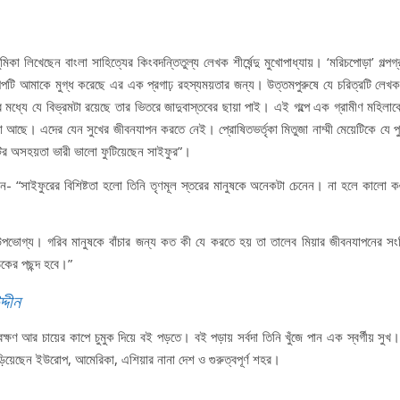
িকা লিখেছেন বাংলা সাহিত্যের কিংবদন্তিতুল্য লেখক শীর্ষেন্দু মুখোপাধ্যায়। ‘মরিচপোড়া’ গল্পগ্
ল্পটি আমাকে মুগ্ধ করেছে এর এক প্রগাঢ় রহস্যময়তার জন্য। উত্তমপুরুষে যে চরিত্রটি লেখক
মধ্যে যে বিভ্রমটা রয়েছে তার ভিতরে জাদুবাস্তবের ছায়া পাই। এই গল্পে এক গ্রামীণ মহিলা
না আছে। এদের যেন সুখের জীবনযাপন করতে নেই। প্রোষিতভর্তৃকা মিতুজা নাম্মী মেয়েটিকে যে পু
েটির অসহয়তা ভারী ভালো ফুটিয়েছেন সাইফুর”।
েন- “সাইফুরের বিশিষ্টতা হলো তিনি তৃণমূল স্তরের মানুষকে অনেকটা চেনেন। না হলে কালো ক
উপভোগ্য। গরিব মানুষকে বাঁচার জন্য কত কী যে করতে হয় তা তালেব মিয়ার জীবনযাপনের সংক্
ঠকের পছন্দ হবে।”
্দীন
ক্ষণ আর চায়ের কাপে চুমুক দিয়ে বই পড়তে। বই পড়ায় সর্বদা তিনি খুঁজে পান এক স্বর্গীয় সুখ। 
ড়িয়েছেন ইউরোপ, আমেরিকা, এশিয়ার নানা দেশ ও গুরুত্বপূর্ণ শহর।