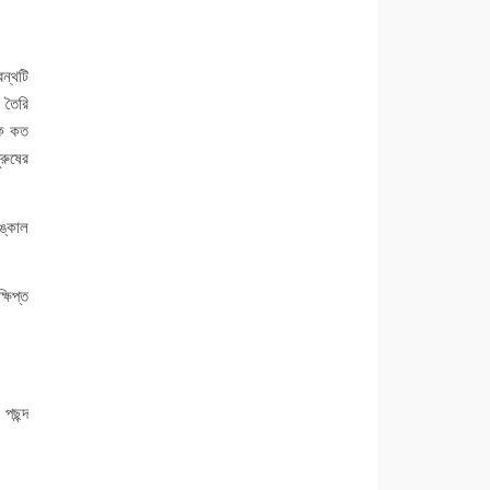
রন্থটি
 তৈরি
কে কত
রুষের
ঙ্কাল
ষিপ্ত
পছন্দ