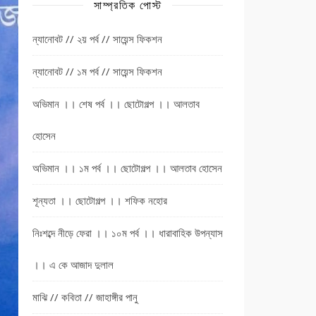
সাম্প্রতিক পোস্ট
ন্যানোবট // ২য় পর্ব // সায়েন্স ফিকশন
ন্যানোবট // ১ম পর্ব // সায়েন্স ফিকশন
অভিমান ।। শেষ পর্ব ।। ছোটোগল্প ।। আলতাব
হোসেন
অভিমান ।। ১ম পর্ব ।। ছোটোগল্প ।। আলতাব হোসেন
শূন্যতা ।। ছোটোগল্প ।। শফিক নহোর
নিঃশব্দে নীড়ে ফেরা ।। ১০ম পর্ব ।। ধারাবাহিক উপন্যাস
।। এ কে আজাদ দুলাল
মাঝি // কবিতা // জাহাঙ্গীর পানু