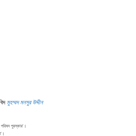
বিদ
মুহম্মদ মনসুর উদ্দীন
য পরিষদ পুরস্কার’।
ার’।