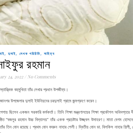
,
,
,
লাই
দুলাই
লেখক পরিচিতি
সাহিত্য
সাইফুর রহমান
ary 24, 2022
/
No Comments
ত্ত্বিক বহুমুখিতা তাঁর লেখার প্রধান উপজীব্য।
 সুজানগর উপজেলার দুলাই ইউনিয়নের চরদুলাই গ্রামে জন্মগ্রহণ করেন।
শায় ছিলেন একজন সরকারি কর্মকর্তা। তিনি শিক্ষা মন্ত্রণালয়ের শিক্ষা প্রকৌশল অধিদপ্তরে দীর
ঠিত “বজলুর রহমান উচ্চ বিদ্যালয়” তাঁর একক প্রচেষ্টার উজ্জ্বল উদাহরণ। মাতা বেগম হোসন
াঁর তিন বোন রয়েছে। প্রথম বোন বদরুন নাহার শেলী। দ্বিতীয় বোন ডা. বিলকিস নাহার শিল্পী, 