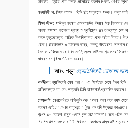
ডাক্তার। তৃতীয় বোন বিনতে মোনোয়ারা রহমান শিবলী, পেশায় স্থ
সহধর্মিণী ডা. সিফা রহমান। তিনি দুই সন্তানের জনক। কন্যা সাফ
শিক্ষা জীবন:
সাইফুর রহমান মোল্লারটেক উদয়ন উচ্চ বিদ্যালয় থেকে
তারপর পড়াশুনা করেছেন প্রাচ্য ও প্রতীচ্যের দুই গুরুত্বপূর্ণ দেশ
করেন যুক্তরাজ্যের কার্ডিফ বিশ্ববিদ্যালয় থেকে আইন বিষয়ে। লিংক
থেকে। রাষ্ট্রবিজ্ঞান ও আইনের ছাত্র, কিন্তু ইতিহাসের অলিগলি চ
ইরফান হাবিবের কাছে। কিংবদন্তিতূল্য আইনজ্ঞ প্রফেসর ফিলিপ থ
সাধনায় সম্পূর্ণ আত্মনিয়োগ করেন।
আরও পড়ুন
জ্যোতির্বিজ্ঞানী মোহাম্মদ আব
কর্মজীবন:
ব্যারিস্টারি শেষ করে ২০০৪ খ্রিস্টাব্দে দেশে ফিরে 
তালিকাভুক্ত হন এবং অদ্যবধি তিনি হাইকোর্টে প্র্যাকটিস করছেন।
লেখালেখি:
লেখালেখিতে আঁকিবুকি শুরু এগারো-বারো বছর বয়স থেকে
বয়সেই ছোটগল্প লেখার অনুপ্রেরণা খুঁজে পান রবি ঠাকুরের গল্পগুচ্
প্রথম গল্প ‘অচেনা মানুষ একটি বৃক্ষ দুটি শালিক’। তবে পাঠক
নিয়মিত গল্প ও কলাম দুটোই লিখছেন। কলামের মাধ্যমেই মানুষের স