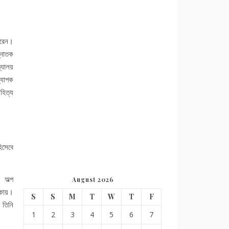
করেন।
স্নাতক
্যালয়
্যাপক
হিত্য
িসেবে
 অল্প
August 2026
রিকায়।
S
S
M
T
W
T
F
 তিনি
1
2
3
4
5
6
7