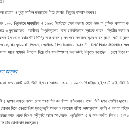
পতি।
িনা রহমান ও পুত্র সাফিন রহমানকে নিয়ে ঢাকার নিকুঞ্জে বসবাস করেন।
 ১৯৯১ খ্রিস্টাব্দে মাধ্যমিক ও ১৯৯৩ খ্রিস্টাব্দে ঢাকা কলেজ থেকে উচ্চ মাধ্যমিক সম্পন্ন 
 ভারত ও যুক্তরাজ্যে। আলীগড় বিশ্ববিদ্যালয় থেকে রাষ্ট্রবিজ্ঞানে স্নাতক করেন। দ্বিতীয় দফায় 
নস্-ইন থেকে ব্যারিস্টারি ডিগ্রি লাভ করেন। সবশেষে স্নাতকোত্তর করেন লন্ডন সিটি বিশ্ববিদ
ষে বেড়াবার মূলমন্ত্রটা শিখেছেন আলীগড় বিশ্ববিদ্যালয়ে পড়াকালীন বিশ্ববিখ্যাত ঐতিহাসিক অধ
মাস মাঝে মধ্যেই উপদেশ দিয়ে তাঁর জ্ঞানপিপাসার অনেকটাই নিবৃত্ত করেছেন। দেশে ফিরে সা
দুল জব্বার
তিনি ঢাকা জজ কোর্টে আইনজীবী হিসেবে যোগদান করেন। ২০০৭ খ্রিস্টাব্দে হাইকোর্টে আইনজীবী হ
ই। ছাপার অক্ষরে প্রথম লেখা প্রকাশিত হয় ‘শিশু’ পত্রিকায়। তখন তিনি দশন শ্রেণীর ছাত্র।
ছে। গোড়ার দিকে লেখালেখিটা ট্রাঙ্কবন্দি থাকলেও অবশেষে বলিষ্ঠ আত্মপ্রকাশ “কালি ও কলম” পত্
 সমাজের কাছ থেকে বিশেষ স্বীকৃতি আসে “বাংলাদেশ প্রতিদিন”-এ উপসম্পাদকীয় লিখে। এখনও
ঙ্গে তাঁর যোগাযোগ নিরন্তর।