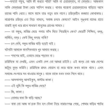
──বলতো গফুর, আমি কী করতে পারি? আমি না চেয়ারম্যান, না মেম্বার। আজকাল
নাকি মেম্বাররা টাকা খেয়ে সালিশ করছে। থানার দারোগা চেয়ারম্যানের বাড়িতে আসে
ডাবের পানি খেতে। মাসে মাসে তার নতুন ডাব লাগে। চরিত্রহীন বদজাত কোথাকার।
দারোগার চরিত্র এত নিচে নামলে, সমাজ চলবে কেমনে? আইন শৃঙ্খলা যাদের হাতে
তারাই মূলা ধরে রাখে সাধারণ মানুষের চোখের সামনে।
── তা শুকুর, মাঝির মেয়ে গলায় ফাঁস দিতে গিয়েছিল কেন? মেয়েটি শিক্ষিত, ভদ্র,
মার্জিত, নম্র। কেউ কিছু বলছে নাকি?
── চল দেখি, শুকুর মাঝির বাড়ি হয়েই যাই।
ঘটনাটা আমাকে মানসিকভাবে খুব আঘাত করছে।
── শমশের ভাই, এভাবে ভেঙে পড়বেন না।
চারিদিকে যা দেখছি, এমন একটা দেশ তো আমরা চাইনি। এই জন্য তো আর দেশের
জন্ন্যি যুদ্ধ করিনি। চারিদিকে রাঘব বোয়াল হা করে থাকে কখন কাকে খাবে। এখন
সমাজে-সংসারে সব খাওয়ার মানুষ। যাকে তাকে যখন তখন গিলে খাবে।
── আসসালামু আলাইকুম, মাস্টার কাকা।
── এই তুমি কি শুকুর মাঝির মেয়ে?
── জি, কাকা।
── তোমার বাবা কি বাড়ি আছে?
── বাবা তো আজ ক’য়েক দিন হল নৌকা নিয়ে নারায়ণগঞ্জ গেছে, পোদ্দার বাড়ির পাটের