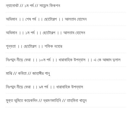
ন্যানোবট // ১ম পর্ব // সায়েন্স ফিকশন
অভিমান ।। শেষ পর্ব ।। ছোটোগল্প ।। আলতাব হোসেন
অভিমান ।। ১ম পর্ব ।। ছোটোগল্প ।। আলতাব হোসেন
শূন্যতা ।। ছোটোগল্প ।। শফিক নহোর
নিঃশব্দে নীড়ে ফেরা ।। ১০ম পর্ব ।। ধারাবাহিক উপন্যাস ।। এ কে আজাদ দুলাল
মাঝি // কবিতা // জাহাঙ্গীর পানু
নিঃশব্দে নীড়ে ফেরা ।। ৯ম পর্ব ।। ধারাবাহিক উপন্যাস
মুক্ত ভূমিতে কয়েকদিন // ভ্রমণকাহিনি // তাহমিনা খাতুন