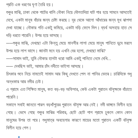
প্রতি এক ধরণের ঘৃণা তৈরি হয়।
শুকুর মাঝি, ঢাকা থেকে পাটের খালি নৌকা নিয়ে দৌলতদিয়া ঘাট পার হয়ে সামনে আসতেই
দেখে, একটা মানুষ বাঁচার জন্য চেষ্টা করছে। দূর থেকে আলো আঁধারের জন্য মুখ ঝাপসা
দেখা যাচ্ছে। নৌকার গতি একটু কমিয়ে, একটা দড়ি ফেলে দিল। ব্যর্থ অসহায় হাত সে
দড়ি ধরতে পারেনি। উপর হয়ে ভাসছে।
──শুকুর মাঝি, দেখছো এটা কিন্তু মেয়ে মানসীর লাশ! মেয়ে মানুষ পানিতে ডুবে মরলে
উপর হয়ে লাশ ভাসে। জানটা মনে হয় এখনি বের হলো, দেখছো মাঝি?
──সামাদ ভাই, তুমি নৌকার হালটা ধরো আমি একটু পানিতে নেমে দেখি…
── দেখছিস ভাই, আমার চাঁদ নদীতে ভাইসা আসছে।
চিৎকার শুনে নিচে নামতেই সামাদ আর কিছু দেখতে পেল না পানির ভেতর। চারিদিকে শুধু
অন্ধকার আর নদীর ঢেউ।
এ গ্রামে এত শিক্ষিত মানুষ, কত বড়-বড় অফিসার, কেউ একটা পুরাতন বটবৃক্ষকে বাঁচাতে
পারেনি।
সকালে সবাই জানতে পারল বড়খাঁপুরের পুরাতন বটবৃক্ষ আর নেই। নদী ভাঙ্গনে বিলীন হয়ে
গেছে। ভেসে গেছে শুকুর মাঝির পরিবার, ছোট ছোট পাপ গ্রামে ঢুকলে কোন কোন
মানুষের উপর তা পরে। শুধুমাত্র অবহেলার কারণে মায়ের মতো পুরাতন একটি বটবৃক্ষ
বিলীন হয়ে গেল।