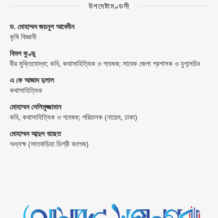
উপদেষ্টামণ্ডলী
ড. মোহাম্মদ জয়নুল আবেদীন
কৃষি বিজ্ঞানী
বিমল কুণ্ডু
বীর মুক্তিযোদ্ধা; কবি, কথাসাহিত্যিক ও গবেষক; সাবেক জেলা প্রশাসক ও যুগ্মসচিব
এ কে আজাদ দুলাল
কথাসাহিত্যিক
মোহাম্মদ সেলিমুজ্জামান
কবি, কথাসাহিত্যিক ও গবেষক; পরিচালক (নায়েম, ঢাকা)
মোহাম্মদ আব্দুল বাছেত
অধ্যক্ষ (সাতবাড়িয়া ডিগ্রী কলেজ)