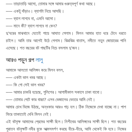
── তাড়াতাড়ি আসো, তোমার সঙ্গে আমার গুরুত্বপূর্ণ কথা আছে।
── একটু দাঁড়াও। ব্যাগটা নিয়ে আসছি।
── ব্যাগ লাগবে না, এমনি আসো।
── মানে কী? ব্যাগ লাগবে না কেন?
দু’ঘরের মাঝখানে যেতেই পায়ে আঘাত পেলাম। মিলন আমার হাত ধরে টেনে ধরতে
চাইল। আমি তার আগেই উঠে গেলাম। ঝিরঝির বাতাস, নদীতে নতুন জোয়ারের পানি
এসেছে। শত বছরের বট গাছটির নিচে বসলাম দু’জন।
আরও পড়ুন গল্প
লালু
আমাকে আলতো আলিঙ্গন করে মিলন বলল,
── একটা ভাল খবর আছে।
── কি গো সেই ভাল খবর?
── আমার চাকরি হয়েছে, পুলিশের। আগামীকাল সকালে ঢাকা যাবো।
── তোমার পেটে কার বাচ্চা? এসব ভেজালের ভেতরে আমি নেই।
আমার চোখ ভিজে উঠছে, অন্ধকার আরও গাঢ় হল। ঠিক নিজেকে দেখা যাচ্ছে না। পাশ
ফিরে তাকাতেই দেখি মিলন নেই।
এই বটবৃক্ষ আমাদের প্রেমের সাক্ষী ছিল। নিশীথের আলিঙ্গনের সাক্ষী ছিল। শত বছরের
পুরাতন বটবৃক্ষটি নদীর বুকে আত্মসমর্পণ করছে ধীরে-ধীরে, আমি থেকেই কি হবে। নিজের