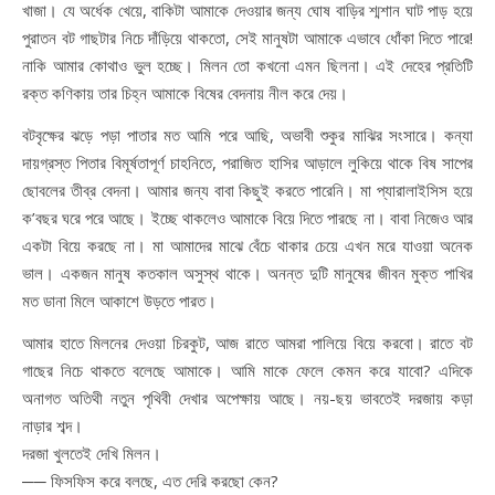
খাজা। যে অর্ধেক খেয়ে, বাকিটা আমাকে দেওয়ার জন্য ঘোষ বাড়ির শ্মশান ঘাট পাড় হয়ে
পুরাতন বট গাছটার নিচে দাঁড়িয়ে থাকতো, সেই মানুষটা আমাকে এভাবে ধোঁকা দিতে পারে!
নাকি আমার কোথাও ভুল হচ্ছে। মিলন তো কখনো এমন ছিলনা। এই দেহের প্রতিটি
রক্ত কণিকায় তার চিহ্ন আমাকে বিষের বেদনায় নীল করে দেয়।
বটবৃক্ষের ঝড়ে পড়া পাতার মত আমি পরে আছি, অভাবী শুকুর মাঝির সংসারে। কন্যা
দায়গ্রস্ত পিতার বিমূর্ষতাপূর্ণ চাহনিতে, পরাজিত হাসির আড়ালে লুকিয়ে থাকে বিষ সাপের
ছোবলের তীব্র বেদনা। আমার জন্য বাবা কিছুই করতে পারেনি। মা প্যারালাইসিস হয়ে
ক’বছর ঘরে পরে আছে। ইচ্ছে থাকলেও আমাকে বিয়ে দিতে পারছে না। বাবা নিজেও আর
একটা বিয়ে করছে না। মা আমাদের মাঝে বেঁচে থাকার চেয়ে এখন মরে যাওয়া অনেক
ভাল। একজন মানুষ কতকাল অসুস্থ থাকে। অনন্ত দুটি মানুষের জীবন মুক্ত পাখির
মত ডানা মিলে আকাশে উড়তে পারত।
আমার হাতে মিলনের দেওয়া চিরকুট, আজ রাতে আমরা পালিয়ে বিয়ে করবো। রাতে বট
গাছের নিচে থাকতে বলেছে আমাকে। আমি মাকে ফেলে কেমন করে যাবো? এদিকে
অনাগত অতিথী নতুন পৃথিবী দেখার অপেক্ষায় আছে। নয়-ছয় ভাবতেই দরজায় কড়া
নাড়ার শব্দ।
দরজা খুলতেই দেখি মিলন।
── ফিসফিস করে বলছে, এত দেরি করছো কেন?