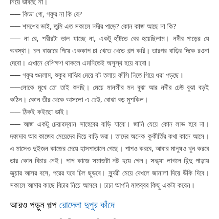
নিয়ে ভাবছে না।
── কিডা গো, গফুর না কি রে?
── শমশের ভাই, তুমি এত সকালে নদীর পাড়ে? কোন কাজ আছে না কি?
── না রে, শরীরটা ভাল যাচ্ছে না, একটু হাঁটতে বের হয়েছিলাম। নদীর পাড়ের যে
অবস্থা। চল বাজারে গিয়ে এককাপ চা খেতে খেতে গল্প করি। তারপর বাড়ির দিকে রওনা
দেবো। এখানে বেশিক্ষণ থাকলে এমনিতেই অসুস্থ হয়ে যাবো।
── গফুর শুনলাম, শুকুর মাঝির মেয়ে বট তলায় ফাঁসি নিতে গিয়ে ধরা পড়ছে।
──লোকে মুখে তো তাই শুনছি। মেয়ে মানসীর মন বুঝা আর নদীর ঢেউ বুঝা বড়ই
কঠিন। কোন তীর থেকে আসলো এ ঢেউ, বোঝা বড় মুশকিল।
── ঠিকই কইছো ভাই।
── আজ একটু চেয়ারম্যান সাহেবের বাড়ি যাবো। জানি যেয়ে কোন লাভ হবে না।
দফাদার আর কাজের মেয়েদের দিয়ে বাড়ি ভরা। তাদের অনেক কুকীর্তির কথা কানে আসে।
এ মাসেও দুইজন কাজের মেয়ে হাসপাতালে গেছে। পাপও করবে, আবার মানুষও খুন করবে
তার কোন বিচার নেই। পাপ কাজে সমাজটা নষ্ট হয়ে গেল। সন্ধ্যা লাগলে হিন্দু পাড়ায়
জুয়ার আসর বসে, পরের ঘরে ঢিল ছুড়বে। সুন্দরী মেয়ে দেখলে জানালা দিয়ে উঁকি দিবে।
সকালে আমার কাছে বিচার নিয়ে আসবে। চাচা আপনি মাতব্বর কিছু একটা করেন।
আরও পড়ুন গল্প
রোদেলা দুপুর কাঁদে