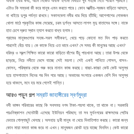
অবাক হবার কথা, আমি নিজেও অবাক হলাম! বিষয়টি খুব সহজে নিতে পারিনি প্রথমে।
এটাও কি সম্ভব! কী করে মানুষ এমন করতে পারে। কোন আত্মীয়-স্বজন বাড়িতে আসলে,
না খাইয়ে দুপুর পর্যন্ত রাখবে। সকালবেলা নদীর ধার দিয়ে হাঁটছি; আশেপাশের লোকজন
খোলা মাঠে প্রকৃতির কাজ সেরেছে, চরম দুর্গন্ধ আসতে লাগল মৃদু বাতাসের সঙ্গে। নাকে
হাত চেপে দ্রুত স্থান ত্যাগ করতে বাধ্য হলাম।
গ্রামের মানুষগুলোর সহজ-সরল সমীকরণ, খেয়ে পড়ে কোনো মত দিন পাড় করতে
পারলেই বেঁচে যায়। কে কাকে নিয়ে এত ভাবে এখন? সে সময় কী মানুষের আছে এখন?
দরিদ্র ও স্বল্প শিক্ষিত কারো কারো বাড়িতে বাঁশের উঁচু পায়খানা আছে। তারা উপর থেকে
ছাড়ছে, নিচে নদীতে ভেসে যাচ্ছে সেই ময়লা। সেই একই পানিতে গোসল, বাসন-
কোসন, পরিষ্কার থেকে শুরু করে নানান কাজ করছে। বাচ্চা-কাচ্চা কেউ কেউ অসুস্থ
হয়ে হাসপাতালে দিনের পর দিন পরে আছে। অভাবের সংসারে একজন বেশি দিন অসুস্থ
হয়ে থাকলে, মনে হয় মরে গেলেই শান্তি।
আরও পড়ুন গল্প
সম্রাট জাহাঙ্গীরের স্বর্ণমুদ্রা
নদী ভাঙ্গন পরিবারের কাছে কি সবসময় নগদ টাকা-পয়সা থাকে, তা থাকে না। সরকারি
পয়ঃনিষ্কাশন সেনেটারী এসেছে ইউনিয়ন পরিষদে; তা সব সুর্যনগরের রাক্ষসদের পেটের
ভেতরে গোল্লাছুট খেলছে। অসহায় দুখী মানুষ না খেয়ে দিনাতিপাত করছে। কারো জন্য
কোন মায়া মমতা কাজ করে না এখন। মানুষজন রোবট হয়ে যাচ্ছে দিনদিন। কেউ কারো