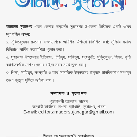
আমাদের সুজানগর
পাবনা জেলার অন্তর্গত সুজানগর উপজেলা ভিত্তিক একটি ওয়েব
ম্যাগাজিন
লক্ষ্য:
১. মুক্তিযুদ্ধের চেতনায় বাংলাদেশকে আদর্শিক ঐশ্বর্যে বিকশিত করা; সুস্থির সমাজ
বিনির্মাণে সার্বিক সহযোগিতা প্রদান করা।
২. সুজানগর উপজেলার ইতিহাস, ঐতিহ্য, সাহিত্য, সংস্কৃতি, মুক্তিযুদ্ধ, শিক্ষা, কৃতি
ব্যক্তিবর্গকে দেশ ও দেশের বাইরে সবার মাঝে তুলে ধরা।
৩. শিক্ষা, সাহিত্য, সংস্কৃতি ও আর্থ-সামাজিক উন্নয়নের মাধ্যমে মানবিকবোধ সম্পন্ন
তরুণ প্রজন্ম সৃষ্টিতে ভূমিকা রাখা।
সম্পাদক ও প্রকাশক
প্রকৌশলী আলতাব হোসেন
অস্থায়ী কার্যালয়: সাগতা, হাটখালি, সুজানগর, পাবনা
E-mail: editor.amadersujanagar@gmail.com
স্কিল ডেভেলপমেন্ট কোর্সসমূহ