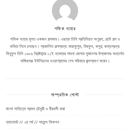
শফিক নহোর
শফিক নহোর মূলত একজন গল্পকার। এছাড়া তিনি প্রতিনিয়ত অণুগল্প, ছোট গল্প ও
কবিতা লিখে চলছেন। প্রকাশিত গল্পগ্রন্থ: মায়াকুসুম, বিষফুল, কসুর; কাব্যগ্রন্থ:
মিনুফুল তিনি ১৯৮৬ খ্রিষ্টাব্দের ১১ই নভেম্বর পাবনা জেলার সুজানগর উপজেলার অন্তর্গত
নাজিরগঞ্জ ইউনিয়নের নওয়াগ্রামের শেখ পরিবারে জন্মগ্রহণ করেন।
সাম্প্রতিক পোস্ট
বাংলা সাহিত্যে প্রমথ চৌধুরী ও বীরবলী ধারা
ন্যানোবট // ২য় পর্ব // সায়েন্স ফিকশন