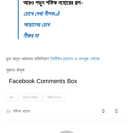
আরও পড়ুন শফিক নহোরের গল্প-
চোখে দেখা নীলকণ্ঠ
আড়ালের চোখ
নীরুর মা
ঘুরে আসুন আমাদের অফিসিয়াল
ইউটিউব চ্যানেল
ও
ফেসবুক পেইজে
পুরাতন বটবৃক্ষ
Facebook Comments Box
গল্প
পুরাতন বটবৃক্ষ
শফিক নহোর
By
শফিক নহোর