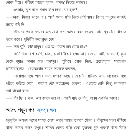
নৌকা নিয়ে। দাঁড়িয়ে আছেন ক্যান, কাকা? ভিতরে আসেন।
── শুনলাম, তুমি নাকি গলায় ফাঁস দিতে চেয়েছিলে?
──কাকা, মিথ্যা বলবো না। আমি গলায় ফাঁস নিতে গেছিলাম। কিন্তু মানুষের জন্যই
মরতে পারি নি।
── জীবনের প্রতি তোমার এত মায়া কম! আমার বয়স হয়েছে, তাও খুব বেঁচে থাকতে
ইচ্ছে করে। পৃথিবীটা কত সুন্দর দেখ!
── আর তুমি ছোট মানুষ। এত অল্প বয়সে মরে যেতে চাও?
── আমি বিএ পাশ করছি কাকা, চাকরি টাকরি হচ্ছে না। যেখানে যাই, সেখানেই কুয়া
কেটে ব্যাঙ আনার মত অবস্থা। পুলিশে লোক নিবে, চেয়ারম্যান সাহেবকে
জানিয়েছিলাম। চেয়ারম্যান সাহেব আমাকে বললেন,
── দারোগার সঙ্গে আমার ভাল সম্পর্ক আছে। একদিন বাড়িতে আয়, দারোগার সঙ্গে
পরিচয় করিয়ে দেবো। দারোগা বেটা শয়তানের একশের। এরচেয়ে বেশি কিছু আপনাকে
বলা যাবেনা কাকা।
── ছিঃ ছিঃ। থাক, আর বলতে হবে না। আমি যাই রে মিনু, অন্য একদিন আসব।
আরও পড়ুন গল্প
স্বপ্ন জল
প্রকৃতির অপরূপ রূপের সাগরে ভেসে আসে আমার হারানো যৌবন। বটবৃক্ষের মতন দাঁড়িয়ে
থাকে আমার অলস দুপুর। সাঁঝের বেলায় বাড়ি ফেরা যুবকের বুক পকেটে থাকে তিলে