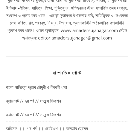
সুজানগর’ সংগঠনের মুখপত্র হলো ‘আমাদের সুজানগর’ ওয়েব ম্যাগাজিন, যা সুজানগরের
ইতিহাস-ঐতিহ্য, সাহিত্য, শিক্ষা, মুক্তিযুদ্ধ, গুণিজনদের জীবন সম্পর্কিত তথ্য সংগ্রহ,
সংরক্ষণ ও প্রচার করে থাকে। এছাড়া সুজানগর উপজেলার কবি, সাহিত্যিক ও লেখকদের
লেখা কবিতা, গল্প, প্রবন্ধ, নিবন্ধ, উপন্যাস, ভ্রমণকাহিনি ও বৈজ্ঞানিক কল্পকাহিনি
প্রকাশ করে থাকে। ওয়েব অ্যাড্রেস: www.amadersujanagar.com মেইল
অ্যাড্রেস: editor.amadersujanagar@gmail.com
সাম্প্রতিক পোস্ট
বাংলা সাহিত্যে প্রমথ চৌধুরী ও বীরবলী ধারা
ন্যানোবট // ২য় পর্ব // সায়েন্স ফিকশন
ন্যানোবট // ১ম পর্ব // সায়েন্স ফিকশন
অভিমান ।। শেষ পর্ব ।। ছোটোগল্প ।। আলতাব হোসেন