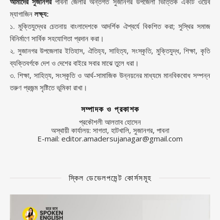
আমাদের সুজানগর
পাবনা জেলার অন্তর্গত সুজানগর উপজেলা ভিত্তিক একটি ওয়েব
ম্যাগাজিন
লক্ষ্য:
১. মুক্তিযুদ্ধের চেতনায় বাংলাদেশকে আদর্শিক ঐশ্বর্যে বিকশিত করা; সুস্থির সমাজ
বিনির্মাণে সার্বিক সহযোগিতা প্রদান করা।
২. সুজানগর উপজেলার ইতিহাস, ঐতিহ্য, সাহিত্য, সংস্কৃতি, মুক্তিযুদ্ধ, শিক্ষা, কৃতি
ব্যক্তিবর্গকে দেশ ও দেশের বাইরে সবার মাঝে তুলে ধরা।
৩. শিক্ষা, সাহিত্য, সংস্কৃতি ও আর্থ-সামাজিক উন্নয়নের মাধ্যমে মানবিকবোধ সম্পন্ন
তরুণ প্রজন্ম সৃষ্টিতে ভূমিকা রাখা।
সম্পাদক ও প্রকাশক
প্রকৌশলী আলতাব হোসেন
অস্থায়ী কার্যালয়: সাগতা, হাটখালি, সুজানগর, পাবনা
E-mail: editor.amadersujanagar@gmail.com
স্কিল ডেভেলপমেন্ট কোর্সসমূহ