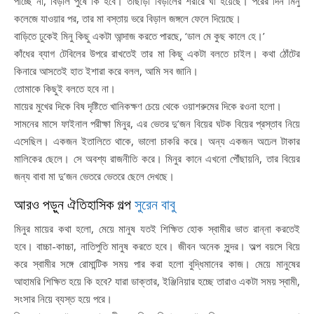
পাচ্ছে না, বিড়াল পুষে কি হবে। তাছাড়া বিড়ালের শরীরে ঘা হয়েছে। পরের দিন মিনু
কলেজে যাওয়ার পর, তার মা বস্তায় ভরে বিড়াল জঙ্গলে ফেলে দিয়েছে।
বাড়িতে ঢুকেই মিনু কিছু একটা আন্দাজ করতে পারছে, ‘ডাল মে কুছ কালে হে।’
কাঁধের ব্যাগ টেবিলের উপরে রাখতেই তার মা কিছু একটা বলতে চাইল। কথা ঠোঁটের
কিনারে আসতেই হাত ইশারা করে বলল, আমি সব জানি।
তোমাকে কিছুই বলতে হবে না।
মায়ের মুখের দিকে বিষ দৃষ্টিতে খানিকক্ষণ চেয়ে থেকে ওয়াশরুমের দিকে রওনা হলো।
সামনের মাসে ফাইনাল পরীক্ষা মিনুর, এর ভেতর দু’জন বিয়ের ঘটক বিয়ের প্রস্তাব নিয়ে
এসেছিল। একজন ইতালিতে থাকে, ভালো চাকরি করে। অন্য একজন অঢেল টাকার
মালিকের ছেলে। সে অবশ্য রাজনীতি করে। মিনুর কানে এখনো পৌঁছায়নি, তার বিয়ের
জন্য বাবা মা দু’জন ভেতরে ভেতরে ছেলে দেখছে।
আরও পড়ুন ঐতিহাসিক গল্প
সুরেন বাবু
মিনুর মায়ের কথা হলো, মেয়ে মানুষ যতই শিক্ষিত হোক স্বামীর ভাত রান্না করতেই
হবে। বাচ্চা-কাচ্চা, নাতিপুতি মানুষ করতে হবে। জীবন অনেক সুন্দর। অল্প বয়সে বিয়ে
করে স্বামীর সঙ্গে রোমান্টিক সময় পার করা হলো বুদ্ধিমানের কাজ। মেয়ে মানুষের
আহামরি শিক্ষিত হয়ে কি হবে? যারা ডাক্তার, ইঞ্জিনিয়ার হচ্ছে তারাও একটা সময় স্বামী,
সংসার নিয়ে ব্যস্ত হয়ে পরে।