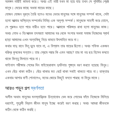
অমঙ্গল নারীই কামনা করে। অথচ এই নারী যখন মা হয়ে যায় তখন সে পৃথিবীর শ্রেষ্ঠ
মানুষ। মেয়ের কাছে অথবা মায়ের কাছে।
যোজন যোজন দূরত্ব তৈরি হলেও মনের ভেতর মানুষের সঙ্গে মানুষের সম্পর্ক থাকে, সেটা
হলো আত্মার অস্তিত্ব সম্পর্কের নিবিড় এক অদৃশ্য সম্পর্ক। মানুষকে সাহসী করে তোলে,
সে পুরুষও হতে পারে নারীও হতে পারে। আত্মাকে পরিশুদ্ধ রাখা হলো মানুষের কাজ।
অথচ লোভ ও হিংসাত্মক তৎপরতা আমাদের ঘর থেকে সংসার অথবা সমাজ নিজেদের স্বার্থ
ছাড়া আমাদের এখন অন্যকিছু নিয়ে ভাবতে উৎসাহিত করে না।
কথার যাদু বানে মিনু ডুবে যাবে না, এ বিশ্বাস তার মায়ের ছিলো। অথচ শফিক একজন
দরিদ্র কৃষকের সন্তান। তার প্রেমে পরার কি এমন আছে? তার মা নয় ছয় হিসেব কষতে
থাকে কিন্তু মিলাতে পারে না।
ফাইনাল পরীক্ষার শেষের দিন মাইক্রোবাস দুর্ঘটনায় পুঙ্গত্ব বরণ করতে হয়েছে মিনুর।
এখন বেঁচে থাকা কঠিন। বেঁচে থাকার মত বেচেঁ থাকা সবাই থাকতে পারে না। ডাক্তার
একবার আশার বাণী শোনালেও, মনের জোরে কিছুই বলতে পারছে না মিনুর মাকে।
আরও পড়ুন গল্প
স্বর্ণলতা
অসীম অভাব মানুষের মনস্তাত্ত্বিক চিন্তাবোধ ভেদ করে লোভের ফাঁদে নিজেকে মিলিয়ে
ধরলেই, গৃহবন্দী বিড়াল জীবন মানুষ ইচ্ছে করেই বরণ করছে। অথচ আমরা জীবনকে
কঠিন থেকে কঠিন করছি।