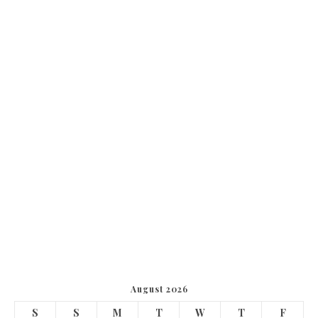
August 2026
S
S
M
T
W
T
F