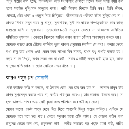
মিনুর মায়ের কথা হচ্ছে, মানবজীবন অতি সংক্ষিপ্ত; সেখানে নিজের জন্য সময় ব্যয় করা
হলো সর্বোচ্চ বুদ্ধিমান মানুষের কাজ। নারী শিক্ষার বিপক্ষে তিনি নন। তিনি জীবন,
যৌনতা, বেঁচে থাকা ও পরজন্ম নিয়ে চিন্তিত। জীবনবোধের গভীরতা তাঁকে মুক্তি দেয় না।
ভাবতে শিখায় নতুন ভাবে সু-মানুষ, সুনাগরিক, সুখী সাংসারিক দাম্পত্যজীবন তার কাছে
সবচেয়ে দামি ও মূল্যবান। মূল্যবোধের-চর্চা মানুষের ভেতরে না থাকলেও এলিটদের
সমিতিতে দৃশ্যমান। সেখানে নিজেকে জাহির করার নানান কৌশল অবলম্বন করতে হয়।
মেয়েকে বলতে চেয়ে ঠোঁটের কার্নিশে ঝুলে থাকল প্রেমময় টকসিন সে কথা। কথার ভেতর
কথা চালু হয়ে গেলে ওঝা যেমন করে সাপের বিষ নামায়, তখন শুধু কথাই বলতে হয়।
সত্য না কি মিথ্যা, তখন নজর দেয় না কেউ। সবার একটাই লক্ষ্য জয়ী হতে হবে, তাতে
মানুষের ক্ষতি হোক না হোক সেদিকে নজর থাকে না।
আরও পড়ুন গল্প
সোনালী
কেউ কাউকে ক্ষতি না করলে, না ঠকালে ভেবে নেয় তার জয় হবে না। আসলে মানুষ তার
ভাগ্য সুপ্রসন্ন করতে পারে না, কঠোর পরিশ্রম করেও। তার তকদির থাকতে হবে। না
হলে আফগান পাথর ভাঙা সেই বৃদ্ধা আজ পরিশ্রম করে ধনী হয়ে যেত।
মেয়ের ভালো একটা পাত্র দেখে বিয়ে দিতে পারলেই মিনুর মায়ের শান্তি। এদিকে সে
মেয়েকে মনে মনে ভয় পায়। মেয়ের স্বভাব হলো ঠোঁট কাটা। যে কোনো কঠিন কথা
মানুষের ভেতর বলে দেয়, চক্ষুলজ্জা নাই। নারীর সবচেয়ে বড় শত্রু হলো নারী, নারীর