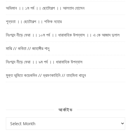
অভিমান ।। ১ম পর্ব ।। ছোটোগল্প ।। আলতাব হোসেন
শূন্যতা ।। ছোটোগল্প ।। শফিক নহোর
নিঃশব্দে নীড়ে ফেরা ।। ১০ম পর্ব ।। ধারাবাহিক উপন্যাস ।। এ কে আজাদ দুলাল
মাঝি // কবিতা // জাহাঙ্গীর পানু
নিঃশব্দে নীড়ে ফেরা ।। ৯ম পর্ব ।। ধারাবাহিক উপন্যাস
মুক্ত ভূমিতে কয়েকদিন // ভ্রমণকাহিনি // তাহমিনা খাতুন
আর্কাইভ
আর্কাইভ