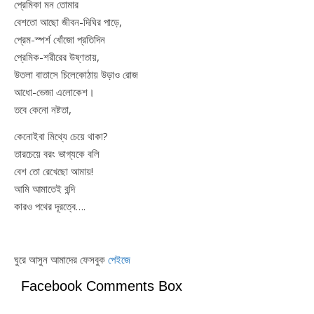
প্রেমিকা মন তোমার
বেশতো আছো জীবন-দিঘির পাড়ে,
প্রেম-স্পর্শ খোঁজো প্রতিদিন
প্রেমিক-শরীরের উষ্ণতায়,
উতলা বাতাসে চিলেকোঠায় উড়াও রোজ
আধো-ভেজা এলোকেশ।
তবে কেনো নষ্টতা,
কেনোইবা মিথ্যে চেয়ে থাকা?
তারচেয়ে বরং ভাগ্যকে বলি
বেশ তো রেখেছো আমায়!
আমি আমাতেই বন্দি
কারও পথের দূরত্বে….
ঘুরে আসুন আমাদের ফেসবুক
পেইজে
Facebook Comments Box