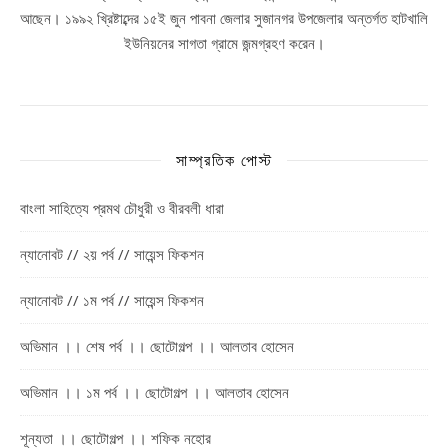
আছেন। ১৯৯২ খ্রিষ্টাব্দের ১৫ই জুন পাবনা জেলার সুজানগর উপজেলার অন্তর্গত হাটখালি
ইউনিয়নের সাগতা গ্রামে জন্মগ্রহণ করেন।
সাম্প্রতিক পোস্ট
বাংলা সাহিত্যে প্রমথ চৌধুরী ও বীরবলী ধারা
ন্যানোবট // ২য় পর্ব // সায়েন্স ফিকশন
ন্যানোবট // ১ম পর্ব // সায়েন্স ফিকশন
অভিমান ।। শেষ পর্ব ।। ছোটোগল্প ।। আলতাব হোসেন
অভিমান ।। ১ম পর্ব ।। ছোটোগল্প ।। আলতাব হোসেন
শূন্যতা ।। ছোটোগল্প ।। শফিক নহোর