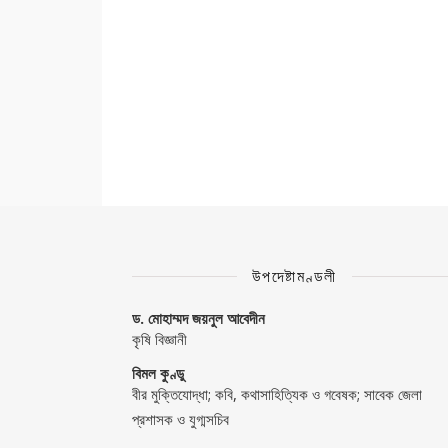
উপদেষ্টামণ্ডলী
ড. মোহাম্মদ জয়নুল আবেদীন
কৃষি বিজ্ঞানী
বিমল কুণ্ডু
বীর মুক্তিযোদ্ধা; কবি, কথাসাহিত্যিক ও গবেষক; সাবেক জেলা
প্রশাসক ও যুগ্মসচিব