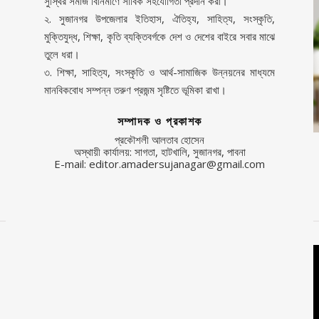
সুস্থির সমাজ বিনির্মাণে সার্বিক সহযোগিতা প্রদান করা।
২. সুজানগর উপজেলার ইতিহাস, ঐতিহ্য, সাহিত্য, সংস্কৃতি,
মুক্তিযুদ্ধ, শিক্ষা, কৃতি ব্যক্তিবর্গকে দেশ ও দেশের বাইরে সবার মাঝে
তুলে ধরা।
৩. শিক্ষা, সাহিত্য, সংস্কৃতি ও আর্থ-সামাজিক উন্নয়নের মাধ্যমে
মানবিকবোধ সম্পন্ন তরুণ প্রজন্ম সৃষ্টিতে ভূমিকা রাখা।
সম্পাদক ও প্রকাশক
প্রকৌশলী আলতাব হোসেন
অস্থায়ী কার্যালয়: সাগতা, হাটখালি, সুজানগর, পাবনা
E-mail: editor.amadersujanagar@gmail.com