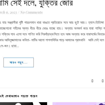
মি সেই দলে, যুক্তির জোর
ch 6, 2023
/
No Comments
 সন্ত্রাসীরা পুষ্টি পায়চলমান ধারা ভাঙতে প্রতিরোধে সবে আয় ছুটে আয়। ত্যাগ-তিতিক্ষা 
াচ্ছেলাখো শহীদের স্বপ্ন ধীরে ধীরে ভেঙে যাচ্ছে হায়। অন্যায় অপকর্ম করে যারা শাস্তি পা
শক্তির পথে এসো সবে শাণিত করি শিরদাঁড়াধ্বংসিতে হবে আজ অন্যায় করে যারাসর্ষের ভিতরে
কার আমিনুজ্জামানের কবিতা- মাটির আলো শাপলাদিঘির পাড়ে আমাদের গ্রামখানি আমি সেই দলে
য সে-জন। ছায়া…
আরও পড়ুন...
এই লেখাগুলোও পড়তে পারেন