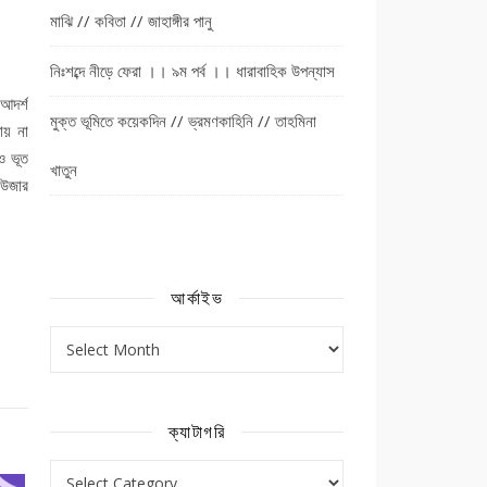
মাঝি // কবিতা // জাহাঙ্গীর পানু
নিঃশব্দে নীড়ে ফেরা ।। ৯ম পর্ব ।। ধারাবাহিক উপন্যাস
আদর্শ
মুক্ত ভূমিতে কয়েকদিন // ভ্রমণকাহিনি // তাহমিনা
য় না
ও ভূত
খাতুন
 উজার
আর্কাইভ
আর্কাইভ
ক্যাটাগরি
ক্যাটাগরি