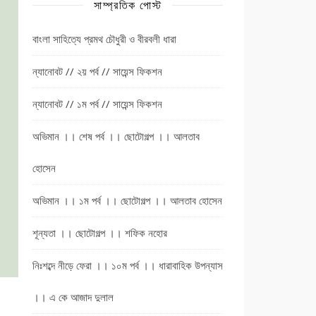
সাম্প্রতিক পোস্ট
বাংলা সাহিত্যে প্রমথ চৌধুরী ও বীরবলী ধারা
ন্যানোবট // ২য় পর্ব // সায়েন্স ফিকশন
ন্যানোবট // ১ম পর্ব // সায়েন্স ফিকশন
অভিমান ।। শেষ পর্ব ।। ছোটোগল্প ।। আলতাব
হোসেন
অভিমান ।। ১ম পর্ব ।। ছোটোগল্প ।। আলতাব হোসেন
শূন্যতা ।। ছোটোগল্প ।। শফিক নহোর
নিঃশব্দে নীড়ে ফেরা ।। ১০ম পর্ব ।। ধারাবাহিক উপন্যাস
।। এ কে আজাদ দুলাল