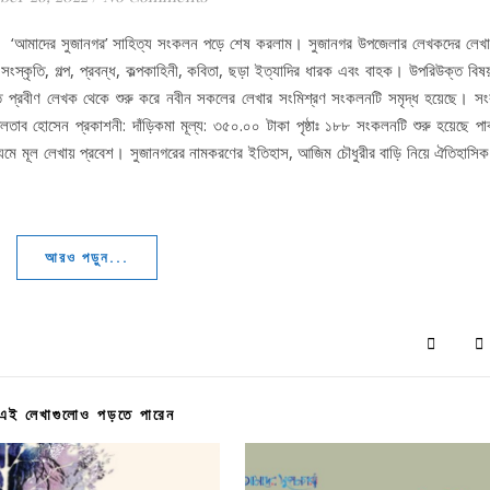
 ‘আমাদের সুজানগর’ সাহিত্য সংকলন পড়ে শেষ করলাম। সুজানগর উপজেলার লেখকদের লেখা
ংস্কৃতি, গল্প, প্রবন্ধ, কল্পকাহিনী, কবিতা, ছড়া ইত্যাদির ধারক এবং বাহক। উপরিউক্ত বিষ
ঠিত প্রবীণ লেখক থেকে শুরু করে নবীন সকলের লেখার সংমিশ্রণ সংকলনটি সমৃদ্ধ হয়েছে। স
াব হোসেন প্রকাশনী: দাঁড়িকমা মূল্য: ৩৫০.০০ টাকা পৃষ্ঠাঃ ১৮৮ সংকলনটি শুরু হয়েছে পা
্যমে মূল লেখায় প্রবেশ। সুজানগরের নামকরণের ইতিহাস, আজিম চৌধুরীর বাড়ি নিয়ে ঐতিহাসিক
আরও পড়ুন...
এই লেখাগুলোও পড়তে পারেন