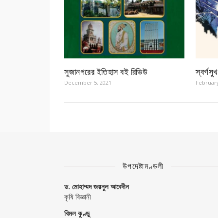
সুজানগরের ইতিহাস বই রিভিউ
স্বর্গসু
December 5, 2021
February
উপদেষ্টামণ্ডলী
ড. মোহাম্মদ জয়নুল আবেদীন
কৃষি বিজ্ঞানী
বিমল কুণ্ডু