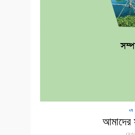
বই 
আমাদের 
Octo