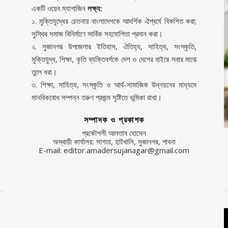
একটি ওয়েব ম্যাগাজিন
লক্ষ্য:
১. মুক্তিযুদ্ধের চেতনায় বাংলাদেশকে আদর্শিক ঐশ্বর্যে বিকশিত করা;
সুস্থির সমাজ বিনির্মাণে সার্বিক সহযোগিতা প্রদান করা।
২. সুজানগর উপজেলার ইতিহাস, ঐতিহ্য, সাহিত্য, সংস্কৃতি,
মুক্তিযুদ্ধ, শিক্ষা, কৃতি ব্যক্তিবর্গকে দেশ ও দেশের বাইরে সবার মাঝে
তুলে ধরা।
৩. শিক্ষা, সাহিত্য, সংস্কৃতি ও আর্থ-সামাজিক উন্নয়নের মাধ্যমে
মানবিকবোধ সম্পন্ন তরুণ প্রজন্ম সৃষ্টিতে ভূমিকা রাখা।
সম্পাদক ও প্রকাশক
প্রকৌশলী আলতাব হোসেন
অস্থায়ী কার্যালয়: সাগতা, হাটখালি, সুজানগর, পাবনা
E-mail: editor.amadersujanagar@gmail.com