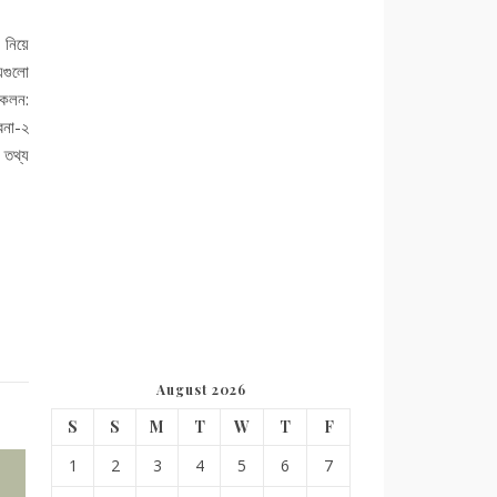
 নিয়ে
য়গুলো
ংকলন:
বনা-২
 তথ্য
August 2026
S
S
M
T
W
T
F
1
2
3
4
5
6
7