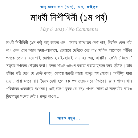
,
,
আবু জাফর খান (গল্প)
গল্প
সাহিত্য
মাধবী নিশীথিনী (১ম পর্ব)
May 6, 2023
/
No Comments
মাধবী নিশীথিনী (১ম পর্ব) আবু জাফর খান ‘মাঝে মাঝে তব দেখা পাই, চিরদিন কেন পাই
না? কেন মেঘ আসে হৃদয়-আকাশে, তোমারে দেখিতে দেয় না? ক্ষণিক আলোকে আঁখির
পলকে তোমায় যবে পাই দেখিতে হারাই-হারাই সদা হয় ভয়, হারাইয়া ফেলি চকিতে॥’
সত্তর দশকের গোড়ার কথা। রুদ্র শাওন গুনগুন করতে করতে হনহন করে হাঁটছে। তার
হাঁটার গতি দেখে যে কেউ বলবে, কোনো জরুরি কাজে বহুদূর পথ পেরবে। অবিশ্যি যারা
চেনে, তারা বলবে না। দৈবাৎ দেখা হলে বরং পথ ছেড়ে সরে দাঁড়াবে। রুদ্র শাওন খান
পরিবারের একমাত্র বংশধর। এই তরুণ যুবক যে বদ্ধ পাগল, তাতে ঐ তল্লাটের কারও
বিন্দুমাত্র সংশয় নেই। রুদ্র শাওন…
আরও পড়ুন...