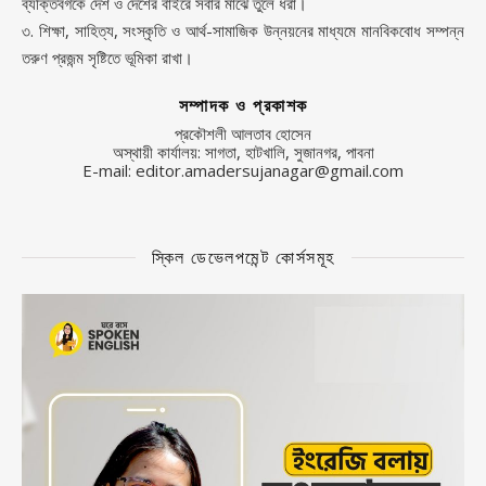
ব্যক্তিবর্গকে দেশ ও দেশের বাইরে সবার মাঝে তুলে ধরা।
৩. শিক্ষা, সাহিত্য, সংস্কৃতি ও আর্থ-সামাজিক উন্নয়নের মাধ্যমে মানবিকবোধ সম্পন্ন
তরুণ প্রজন্ম সৃষ্টিতে ভূমিকা রাখা।
সম্পাদক ও প্রকাশক
প্রকৌশলী আলতাব হোসেন
অস্থায়ী কার্যালয়: সাগতা, হাটখালি, সুজানগর, পাবনা
E-mail: editor.amadersujanagar@gmail.com
স্কিল ডেভেলপমেন্ট কোর্সসমূহ