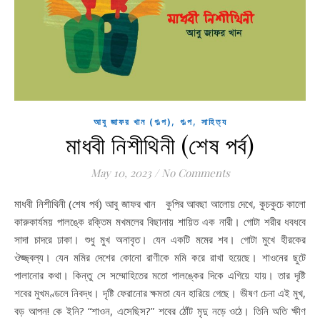
,
,
আবু জাফর খান (গল্প)
গল্প
সাহিত্য
মাধবী নিশীথিনী (শেষ পর্ব)
May 10, 2023
/
No Comments
মাধবী নিশীথিনী (শেষ পর্ব) আবু জাফর খান কুপির আবছা আলোয় দেখে, কুচকুচে কালো
কারুকার্যময় পালঙ্কে রক্তিম মখমলের বিছানায় শায়িত এক নারী। গোটা শরীর ধবধবে
সাদা চাদরে ঢাকা। শুধু মুখ অনাবৃত। যেন একটি মমের শব। গোটা মুখে হীরকের
ঔজ্জ্বল্য। যেন মমির দেশের কোনো রাণীকে মমি করে রাখা হয়েছে। শাওনের ছুটে
পালানোর কথা। কিন্তু সে সম্মোহিতের মতো পালঙ্কের দিকে এগিয়ে যায়। তার দৃষ্টি
শবের মুখমণ্ডলে নিবদ্ধ। দৃষ্টি ফেরানোর ক্ষমতা যেন হারিয়ে গেছে। ভীষণ চেনা এই মুখ,
বড় আপন! কে ইনি? “শাওন, এসেছিস?” শবের ঠোঁট মৃদু নড়ে ওঠে। তিনি অতি ক্ষীণ