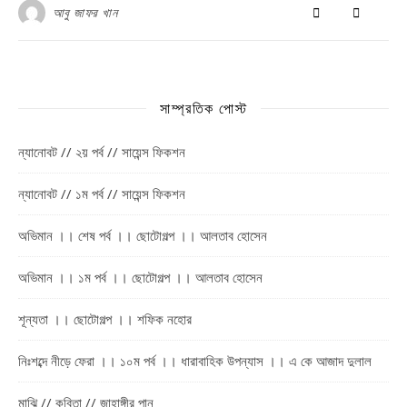
আবু জাফর খান
সাম্প্রতিক পোস্ট
ন্যানোবট // ২য় পর্ব // সায়েন্স ফিকশন
ন্যানোবট // ১ম পর্ব // সায়েন্স ফিকশন
অভিমান ।। শেষ পর্ব ।। ছোটোগল্প ।। আলতাব হোসেন
অভিমান ।। ১ম পর্ব ।। ছোটোগল্প ।। আলতাব হোসেন
শূন্যতা ।। ছোটোগল্প ।। শফিক নহোর
নিঃশব্দে নীড়ে ফেরা ।। ১০ম পর্ব ।। ধারাবাহিক উপন্যাস ।। এ কে আজাদ দুলাল
মাঝি // কবিতা // জাহাঙ্গীর পানু