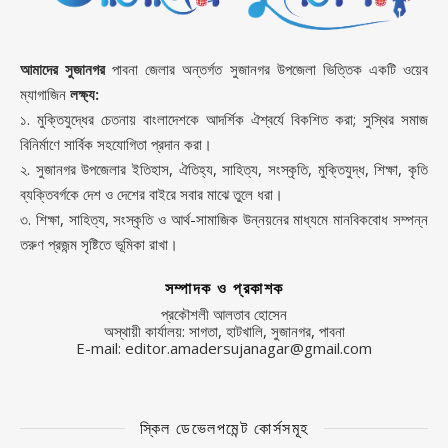
আমাদের সুজানগর
পাবনা জেলার অন্তর্গত সুজানগর উপজেলা ভিত্তিক একটি ওয়েব
ম্যাগাজিন
লক্ষ্য:
১. মুক্তিযুদ্ধের চেতনায় বাংলাদেশকে আদর্শিক ঐশ্বর্যে বিকশিত করা; সুস্থির সমাজ
বিনির্মাণে সার্বিক সহযোগিতা প্রদান করা।
২. সুজানগর উপজেলার ইতিহাস, ঐতিহ্য, সাহিত্য, সংস্কৃতি, মুক্তিযুদ্ধ, শিক্ষা, কৃতি
ব্যক্তিবর্গকে দেশ ও দেশের বাইরে সবার মাঝে তুলে ধরা।
৩. শিক্ষা, সাহিত্য, সংস্কৃতি ও আর্থ-সামাজিক উন্নয়নের মাধ্যমে মানবিকবোধ সম্পন্ন
তরুণ প্রজন্ম সৃষ্টিতে ভূমিকা রাখা।
সম্পাদক ও প্রকাশক
প্রকৌশলী আলতাব হোসেন
অস্থায়ী কার্যালয়: সাগতা, হাটখালি, সুজানগর, পাবনা
E-mail: editor.amadersujanagar@gmail.com
স্কিল ডেভেলপমেন্ট কোর্সসমূহ