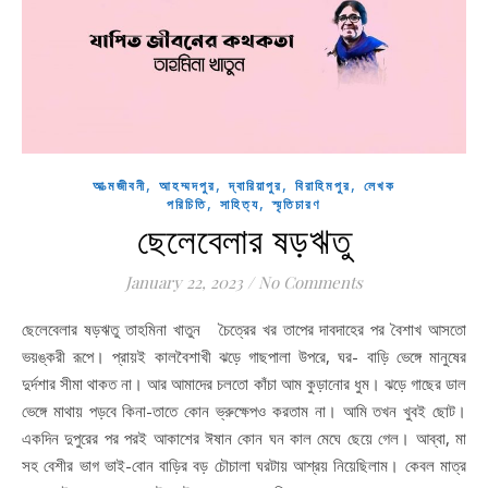
,
,
,
,
আত্মজীবনী
আহম্মদপুর
দ্বারিয়াপুর
বিরাহিমপুর
লেখক
,
,
পরিচিতি
সাহিত্য
স্মৃতিচারণ
ছেলেবেলার ষড়ঋতু
January 22, 2023
/
No Comments
ছেলেবেলার ষড়ঋতু তাহমিনা খাতুন চৈত্রের খর তাপের দাবদাহের পর বৈশাখ আসতো
ভয়ঙ্করী রূপে। প্রায়ই কালবৈশাখী ঝড়ে গাছপালা উপরে, ঘর- বাড়ি ভেঙ্গে মানুষের
দুর্দশার সীমা থাকত না। আর আমাদের চলতো কাঁচা আম কুড়ানোর ধুম। ঝড়ে গাছের ডাল
ভেঙ্গে মাথায় পড়বে কিনা-তাতে কোন ভ্রুক্ষেপও করতাম না। আমি তখন খুবই ছোট।
একদিন দুপুরের পর পরই আকাশের ঈষান কোন ঘন কাল মেঘে ছেয়ে গেল। আব্বা, মা
সহ বেশীর ভাগ ভাই-বোন বাড়ির বড় চৌচালা ঘরটায় আশ্রয় নিয়েছিলাম। কেবল মাত্র