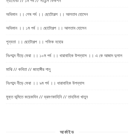
ন্যানোবট // ১ম পর্ব // সায়েন্স ফিকশন
অভিমান ।। শেষ পর্ব ।। ছোটোগল্প ।। আলতাব হোসেন
অভিমান ।। ১ম পর্ব ।। ছোটোগল্প ।। আলতাব হোসেন
শূন্যতা ।। ছোটোগল্প ।। শফিক নহোর
নিঃশব্দে নীড়ে ফেরা ।। ১০ম পর্ব ।। ধারাবাহিক উপন্যাস ।। এ কে আজাদ দুলাল
মাঝি // কবিতা // জাহাঙ্গীর পানু
নিঃশব্দে নীড়ে ফেরা ।। ৯ম পর্ব ।। ধারাবাহিক উপন্যাস
মুক্ত ভূমিতে কয়েকদিন // ভ্রমণকাহিনি // তাহমিনা খাতুন
আর্কাইভ