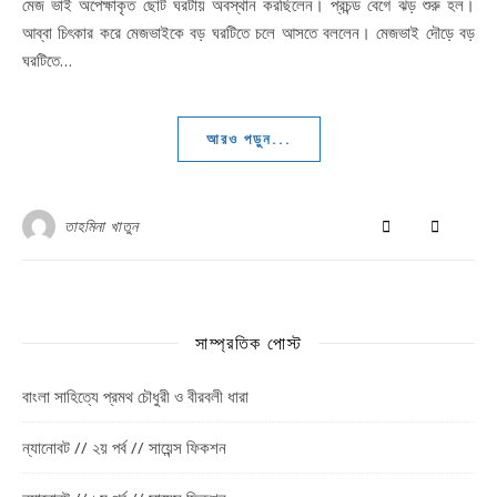
মেজ ভাই অপেক্ষাকৃত ছোট ঘরটায় অবস্থান করছিলেন। প্রচন্ড বেগে ঝড় শুরু হল।
আব্বা চিৎকার করে মেজভাইকে বড় ঘরটিতে চলে আসতে বললেন। মেজভাই দৌড়ে বড়
ঘরটিতে…
আরও পড়ুন...
তাহমিনা খাতুন
সাম্প্রতিক পোস্ট
বাংলা সাহিত্যে প্রমথ চৌধুরী ও বীরবলী ধারা
ন্যানোবট // ২য় পর্ব // সায়েন্স ফিকশন