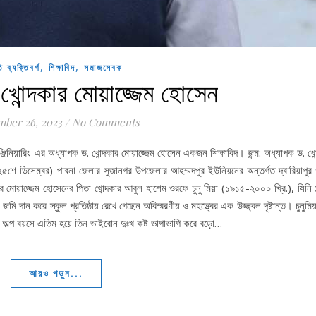
,
,
ি ব্যক্তিবর্গ
শিক্ষাবিদ
সমাজসেবক
খোন্দকার মোয়াজ্জেম হোসেন
ber 26, 2023
/
No Comments
্জিনিয়ারিং-এর অধ্যাপক ড. খোন্দকার মোয়াজ্জেম হোসেন একজন শিক্ষাবিদ। জন্ম: অধ্যাপক ড. খোন
২৫শে ডিসেম্বর) পাবনা জেলার সুজানগর উপজেলার আহম্মদপুর ইউনিয়নের অন্তর্গত দ্বারিয়াপুর গ
র মোয়াজ্জেম হোসেনের পিতা খোন্দকার আবুল হাশেম ওরফে চুনু মিয়া (১৯১৫-২০০০ খ্রি.), যিনি
শ জমি দান করে স্কুল প্রতিষ্ঠায় রেখে গেছেন অবিস্মরণীয় ও মহত্ত্বের এক উজ্জ্বল দৃষ্টান্ত। চুনুমিয
ব অল্প বয়সে এতিম হয়ে তিন ভাইবোন দুঃখ কষ্ট ভাগাভাগি করে বড়ো…
আরও পড়ুন...