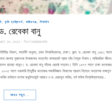
,
,
,
াট
কৃতি ব্যক্তিবর্গ
নাজিরগঞ্জ
শিক্ষাবিদ
ড. রেবেকা বানু
ary 30, 2023
/
No Comments
মিস্ট্রি বিভাগ, ফার্মেসী অনুষদ, ঢাকা বিশ্ববিদ্যালয়, ঢাকা। জন্ম: ড. রেবেকা বানু ১৯৫১ সা
পাবনা জেলার সুজানগর উপজেলার অন্তর্গত কামারহাট গ্রাম তাঁর পৈতৃক নিবাস। পারিবারিক জীবন:
সেস রাবেয়া খাতুন। ড. রেবেকা বানু তাঁদের জ্যেষ্ঠ সন্তান। তিনি ১৯৭৭ সালে ঢাকা কলেজের প
 ২০০৫ সালে সরকারি তিতুমীর কলেজের পদার্থবিজ্ঞান বিভাগের প্রধান হিসেবে অধ্যাপক ফজলুল
িম বর্তমানে যশোর ক্যান্টনমেন্টে আছেন ও ড. রেয়াতুল করিম, নর্থ সাউথ বিশ্ববিদ্যালয়ের…
আরও পড়ুন...