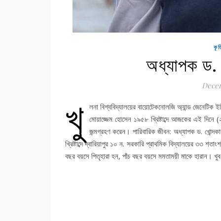
কৃত
অধ্যাপক ড. 
Decem
খু
লনা বিশ্ববিদ্যালয়ের বায়োটেকনোলজি অ্যান্ড জেনেটিক ইঞ
মোয়াজ্জেম হোসেন ১৯৫৮ খ্রিষ্টাব্দে আজকের এই দিনে (
জন্মগ্রহণ করেন। পারিবারিক জীবন: অধ্যাপক ড. খোন্দকা
খ্রিষ্টাব্দে দ্বারিয়াপুর ১০ ন. সরকারি প্রাথমিক বিদ্যালয়ের ৩৩ শতাং
বছর বয়সে পিতৃহারা হন, পাঁচ বছর বয়সে মমতাময়ী মাকে হারান। খু