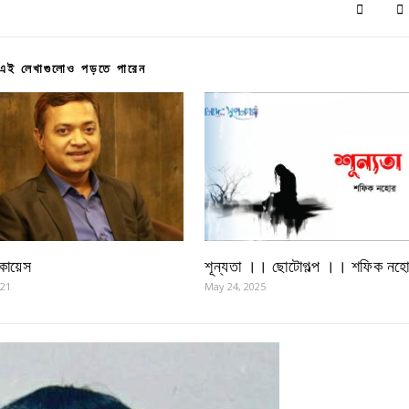
এই লেখাগুলোও পড়তে পারেন
কায়েস
শূন্যতা ।। ছোটোগল্প ।। শফিক নহ
021
May 24, 2025