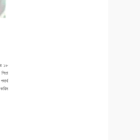
লের ১৮
 পিতা
দার্থ
 করিম